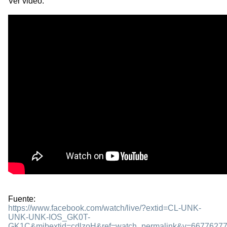
Ver video:
Fuente:
https://www.facebook.com/watch/live/?extid=CL-UNK-
UNK-UNK-IOS_GK0T-
GK1C&mibextid=cdlzoH&ref=watch_permalink&v=6677627