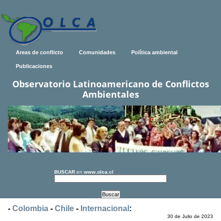
Areas de conflicto
Comunidades
Política ambiental
Publicaciones
Observatorio Latinoamericano de Conflictos
Ambientales
BUSCAR
en
www.olca.cl
-
Colombia
-
Chile
-
Internacional
:
30 de Julio de 2023