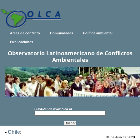
Areas de conflicto
Comunidades
Política ambiental
Publicaciones
Observatorio Latinoamericano de Conflictos
Ambientales
BUSCAR
en
www.olca.cl
-
Chile
:
31 de Julio de 2023