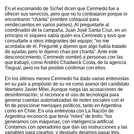
En el excomando de Sichel dicen que Cerimedo fue a
ofrecer sus servicios, pero que no lo contrataron porque lo
encontraron “chanta” (nombre coloquial para
vendecuentos en varios países). Al preguntarle al
coordinador de la campaña, Juan José Santa Cruz, en un
principio ni siquiera sabía quién era Cerimedo y tuvo que
consultarle a otros integrantes del equipo: “no me
acordaba de él. Pregunté y dijeron que algo había tratado
de ayudar, pero le dijeron chao por chanta”. Ante este
desconocimiento, Cerimedo nombró a personas con las
que trabajó, como Andrés Chadwick Costa, de la agencia
Tregua!, pero no fue posible confirmar con ellos.
En los últimos meses Cerimedo ha dado varias entrevistas
en su país a propósito de su rol como asesor del candidato
libertario Javier Milei. Aunque niega las acusaciones de
desinformación, sí reconoce el uso de tecnología para
generar cuentas automatizadas de redes sociales con el
fin de posicionar mensajes políticos, tanto en Argentina
como en Chile. En una entrevista con La Nación de
Argentina reconoció que tenía “miles” de trolls: “los
generamos con máquinas, con inteligencia artificial.
Contamos con operadores que dan las instrucciones y las
variables para crearlos, y después dejamos pasar tres,