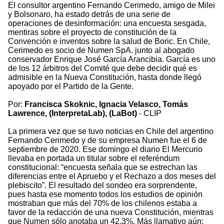
El consultor argentino Fernando Cerimedo, amigo de Milei
y Bolsonaro, ha estado detrás de una serie de
operaciones de desinformación: una encuesta sesgada,
mentiras sobre el proyecto de constitución de la
Convención e inventos sobre la salud de Boric. En Chile,
Cerimedo es socio de Numen SpA. junto al abogado
conservador Enrique José García Arancibia. García es uno
de los 12 árbitros del Comité que debe decidir qué es
admisible en la Nueva Constitución, hasta donde llegó
apoyado por el Partido de la Gente.
Por:
Francisca Skoknic, Ignacia Velasco, Tomás
Lawrence, (InterpretaLab), (LaBot)
- CLIP
La primera vez que se tuvo noticias en Chile del argentino
Fernando Cerimedo y de su empresa Numen fue el 6 de
septiembre de 2020. Ese domingo el diario El Mercurio
llevaba en portada un titular sobre el referéndum
constitucional: “encuesta señala que se estrechan las
diferencias entre el Apruebo y el Rechazo a dos meses del
plebiscito”. El resultado del sondeo era sorprendente,
pues hasta ese momento todos los estudios de opinión
mostraban que más del 70% de los chilenos estaba a
favor de la redacción de una nueva Constitución, mientras
que Numen sólo anotaba un 42,3%. Más llamativo aún: