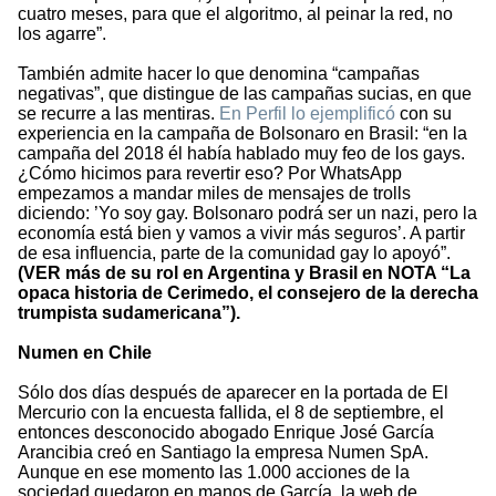
cuatro meses, para que el algoritmo, al peinar la red, no
los agarre”.
También admite hacer lo que denomina “campañas
negativas”, que distingue de las campañas sucias, en que
se recurre a las mentiras.
En Perfil lo ejemplificó
con su
experiencia en la campaña de Bolsonaro en Brasil: “en la
campaña del 2018 él había hablado muy feo de los gays.
¿Cómo hicimos para revertir eso? Por WhatsApp
empezamos a mandar miles de mensajes de trolls
diciendo: ’Yo soy gay. Bolsonaro podrá ser un nazi, pero la
economía está bien y vamos a vivir más seguros’. A partir
de esa influencia, parte de la comunidad gay lo apoyó”.
(VER más de su rol en Argentina y Brasil en NOTA “La
opaca historia de Cerimedo, el consejero de la derecha
trumpista sudamericana”).
Numen en Chile
Sólo dos días después de aparecer en la portada de El
Mercurio con la encuesta fallida, el 8 de septiembre, el
entonces desconocido abogado Enrique José García
Arancibia creó en Santiago la empresa Numen SpA.
Aunque en ese momento las 1.000 acciones de la
sociedad quedaron en manos de García, la web de