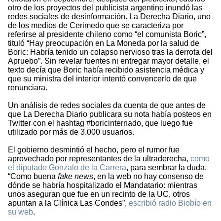
otro de los proyectos del publicista argentino inundó las
redes sociales de desinformación. La Derecha Diario, uno
de los medios de Cerimedo que se caracteriza por
referirse al presidente chileno como “el comunista Boric”,
tituló “Hay preocupación en La Moneda por la salud de
Boric: Habría tenido un colapso nervioso tras la derrota del
Apruebo”. Sin revelar fuentes ni entregar mayor detalle, el
texto decía que Boric había recibido asistencia médica y
que su ministra del interior intentó convencerlo de que
renunciara.
Un análisis de redes sociales da cuenta de que antes de
que La Derecha Diario publicara su nota había posteos en
Twitter con el hashtag #boricinternado, que luego fue
utilizado por más de 3.000 usuarios.
El gobierno desmintió el hecho, pero el rumor fue
aprovechado por representantes de la ultraderecha,
como
el diputado Gonzalo de la Carrera
, para sembrar la duda.
“Como buena
fake news
, en la web no hay consenso de
dónde se habría hospitalizado el Mandatario: mientras
unos aseguran que fue en un recinto de la UC, otros
apuntan a la Clínica Las Condes”,
escribió radio Biobío en
su web
.