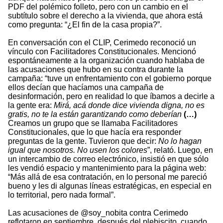
PDF del polémico folleto, pero con un cambio en el
subtítulo sobre el derecho a la vivienda, que ahora está
como pregunta: “¿El fin de la casa propia?”.
En conversación con el CLIP, Cerimedo reconoció un
vínculo con Facilitadores Constitucionales. Mencionó
espontáneamente a la organización cuando hablaba de
las acusaciones que hubo en su contra durante la
campaña: “tuve un enfrentamiento con el gobierno porque
ellos decían que hacíamos una campaña de
desinformación, pero en realidad lo que íbamos a decirle a
la gente era:
Mirá, acá donde dice vivienda digna, no es
gratis, no te la están garantizando como deberían
(…)
Creamos un grupo que se llamaba Facilitadores
Constitucionales, que lo que hacía era responder
preguntas de la gente. Tuvieron que decir:
No lo hagan
igual que nosotros. No usen los colores
”, relató. Luego, en
un intercambio de correo electrónico, insistió en que sólo
les vendió espacio y mantenimiento para la página web:
“Más allá de esa contratación, en lo personal me pareció
bueno y les di algunas líneas estratégicas, en especial en
lo territorial, pero nada formal”.
Las acusaciones de @soy_nobita contra Cerimedo
reflotaron en septiembre, después del plebiscito, cuando