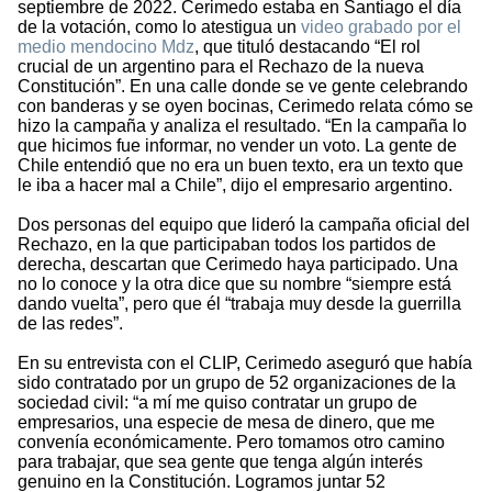
septiembre de 2022. Cerimedo estaba en Santiago el día
de la votación, como lo atestigua un
video grabado por el
medio mendocino Mdz
, que tituló destacando “El rol
crucial de un argentino para el Rechazo de la nueva
Constitución”. En una calle donde se ve gente celebrando
con banderas y se oyen bocinas, Cerimedo relata cómo se
hizo la campaña y analiza el resultado. “En la campaña lo
que hicimos fue informar, no vender un voto. La gente de
Chile entendió que no era un buen texto, era un texto que
le iba a hacer mal a Chile”, dijo el empresario argentino.
Dos personas del equipo que lideró la campaña oficial del
Rechazo, en la que participaban todos los partidos de
derecha, descartan que Cerimedo haya participado. Una
no lo conoce y la otra dice que su nombre “siempre está
dando vuelta”, pero que él “trabaja muy desde la guerrilla
de las redes”.
En su entrevista con el CLIP, Cerimedo aseguró que había
sido contratado por un grupo de 52 organizaciones de la
sociedad civil: “a mí me quiso contratar un grupo de
empresarios, una especie de mesa de dinero, que me
convenía económicamente. Pero tomamos otro camino
para trabajar, que sea gente que tenga algún interés
genuino en la Constitución. Logramos juntar 52