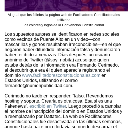
Al igual que los folletos, la página web de Facilitadores Constitucionales
utilizaba
los colores y logos de la Convención Constitucional
Los supuestos autores se identificaron en redes sociales
como vecinos de Puente Alto en un video—con
mascarillas y gorros resultaban irreconocibles—en el que
negaron haber difundido información falsa y denunciaron
haber recibido amenazas. Días después, un usuario
anónimo de Twitter (@soy_nobita) acusó que quien
estaba detrás de la información era Fernando Cerimedo,
al descubrir que era él quien aparecía registrando el
dominio
www.facilitadoresconstitucionales.com
en
Estados Unidos, utilizando el correo
fernando@numenpublicidad.com.
Cerimedo no tardó en responder: “falso. Revendemos
hosting y soporte. Crearla es otra cosa. Esa sí es una
Fakenews”,
escribió en Twitter
. Luego procedió a cambiar
el nombre de inscripción del dominio en Estados Unidos y
a reemplazarlo por Dattatec. La web de Facilitadores
Constitucionales fue desactivada en las últimas semanas,
aunque hasta hace poco todavía se puede descargar el