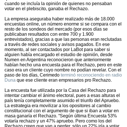
cuando se incluía la opinión de quienes no pensaban
votar en el plebiscito, ganaba el Rechazo.
La empresa aseguraba haber realizado más de 18.000
encuestas online, un número enorme si se compara con el
resto de los sondeos del mercado (por esos días se
publicaban resultados con entre 700 y 1.900
entrevistados), gracias a que las personas eran reclutadas
a través de redes sociales y avisos pagados. En ese
momento, al ser contactados por LaBot para saber si
alguien había encargado el estudio de opinión, desde
Numen en Argentina reconocieron que anteriormente
habían hecho una encuesta para el Rechazo, pero en este
caso era un cliente cuyo nombre no podían revelar. Con el
paso de los días, Cerimedo
terminó reconociendo en radio
Duna
que ese cliente eran empresarios pro Rechazo.
La encuesta fue utilizada por la Casa del Rechazo para
intentar cambiar el ánimo electoral, pues a esas alturas el
país tenía completamente asumido el triunfo del Apruebo.
La estrategia era movilizar a los opositores al cambio
constitucional con el argumento de que si iban a votar en
masa ganaría el Rechazo. “Según última Encuesta 53%
votaría rechazo y un 47% apruebo. Pero como los del
Rechazo creen que van a perder, sólo un 22% iría a votar.