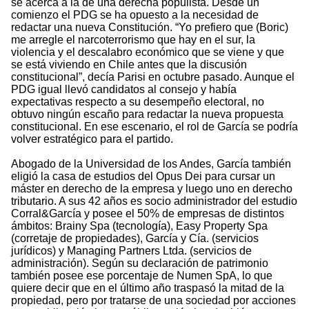
se acerca a la de una derecha populista. Desde un
comienzo el PDG se ha opuesto a la necesidad de
redactar una nueva Constitución. “Yo prefiero que (Boric)
me arregle el narcoterrorismo que hay en el sur, la
violencia y el descalabro económico que se viene y que
se está viviendo en Chile antes que la discusión
constitucional”, decía Parisi en octubre pasado. Aunque el
PDG igual llevó candidatos al consejo y había
expectativas respecto a su desempeño electoral, no
obtuvo ningún escaño para redactar la nueva propuesta
constitucional. En ese escenario, el rol de García se podría
volver estratégico para el partido.
Abogado de la Universidad de los Andes, García también
eligió la casa de estudios del Opus Dei para cursar un
máster en derecho de la empresa y luego uno en derecho
tributario. A sus 42 años es socio administrador del estudio
Corral&García y posee el 50% de empresas de distintos
ámbitos: Brainy Spa (tecnología), Easy Property Spa
(corretaje de propiedades), García y Cía. (servicios
jurídicos) y Managing Partners Ltda. (servicios de
administración). Según su declaración de patrimonio
también posee ese porcentaje de Numen SpA, lo que
quiere decir que en el último año traspasó la mitad de la
propiedad, pero por tratarse de una sociedad por acciones