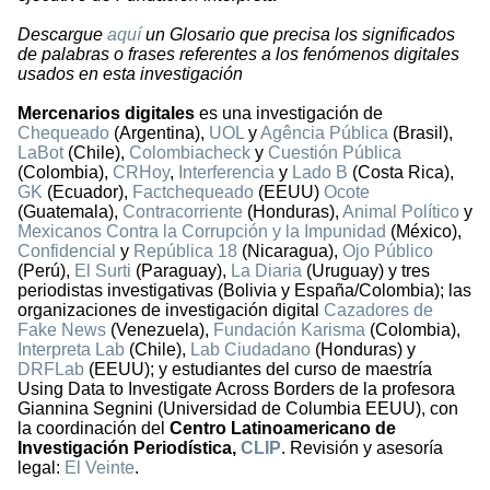
Descargue
aquí
un Glosario que precisa los significados
de palabras o frases referentes a los fenómenos digitales
usados en esta investigación
Mercenarios digitales
es una investigación de
Chequeado
(Argentina),
UOL
y
Agência Pública
(Brasil),
LaBot
(Chile),
Colombiacheck
y
Cuestión Pública
(Colombia),
CRHoy
,
Interferencia
y
Lado B
(Costa Rica),
GK
(Ecuador),
Factchequeado
(EEUU)
Ocote
(Guatemala),
Contracorriente
(Honduras),
Animal Político
y
Mexicanos Contra la Corrupción y la Impunidad
(México),
Confidencial
y
República 18
(Nicaragua),
Ojo Público
(Perú),
El Surti
(Paraguay),
La Diaria
(Uruguay) y tres
periodistas investigativas (Bolivia y España/Colombia); las
organizaciones de investigación digital
Cazadores de
Fake News
(Venezuela),
Fundación Karisma
(Colombia),
Interpreta Lab
(Chile),
Lab Ciudadano
(Honduras) y
DRFLab
(EEUU); y estudiantes del curso de maestría
Using Data to Investigate Across Borders de la profesora
Giannina Segnini (Universidad de Columbia EEUU), con
la coordinación del
Centro Latinoamericano de
Investigación Periodística,
CLIP
. Revisión y asesoría
legal:
El Veinte
.