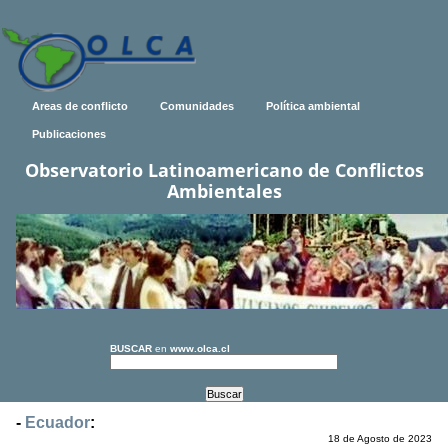
Areas de conflicto
Comunidades
Política ambiental
Publicaciones
Observatorio Latinoamericano de Conflictos
Ambientales
BUSCAR
en
www.olca.cl
-
Ecuador
:
18 de Agosto de 2023