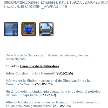
https://twitter.com/redlatmujeres/status/16925862036425483
t=szs1z4z6DA9O29Fl_VIWPA&s=19
1154
Derechos de la Naturaleza
/
Industria del petróleo y del gas
/
Biodiversidad
/
Ecuador
-
Derechos de la Naturaleza
­Adiós Codelco... ¿Hola Hanrine?
(25/11/2025)
Informe de la Misión Internacional de Observación de la
Consulta Sí Yasuní
(22/08/2023)
Histórico voto: la ciudadanía ecuatoriana elige dejar el petróleo
del Yasuní bajo tierra
(21/08/2023)
Alberto Acosta por elecciones en Ecuador: “Se votó pensando
en las próximas generaciones”
(21/08/2023)