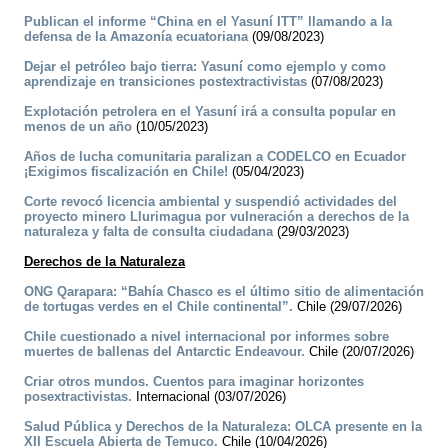
Publican el informe “China en el Yasuní ITT” llamando a la
defensa de la Amazonía ecuatoriana
(09/08/2023)
Dejar el petróleo bajo tierra: Yasuní como ejemplo y como
aprendizaje en transiciones postextractivistas
(07/08/2023)
Explotación petrolera en el Yasuní irá a consulta popular en
menos de un año
(10/05/2023)
Años de lucha comunitaria paralizan a CODELCO en Ecuador
¡Exigimos fiscalización en Chile!
(05/04/2023)
Corte revocó licencia ambiental y suspendió actividades del
proyecto minero Llurimagua por vulneración a derechos de la
naturaleza y falta de consulta ciudadana
(29/03/2023)
Derechos de la Naturaleza
ONG Qarapara: “Bahía Chasco es el último sitio de alimentación
de tortugas verdes en el Chile continental”.
Chile (29/07/2026)
Chile cuestionado a nivel internacional por informes sobre
muertes de ballenas del Antarctic Endeavour.
Chile (20/07/2026)
Criar otros mundos. Cuentos para imaginar horizontes
posextractivistas.
Internacional (03/07/2026)
Salud Pública y Derechos de la Naturaleza: OLCA presente en la
XII Escuela Abierta de Temuco.
Chile (10/04/2026)