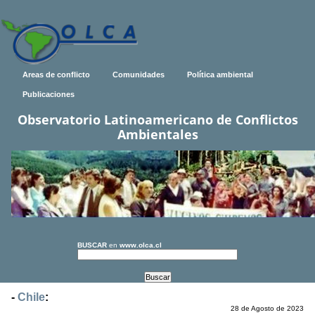
Areas de conflicto
Comunidades
Política ambiental
Publicaciones
Observatorio Latinoamericano de Conflictos
Ambientales
BUSCAR
en
www.olca.cl
-
Chile
:
28 de Agosto de 2023