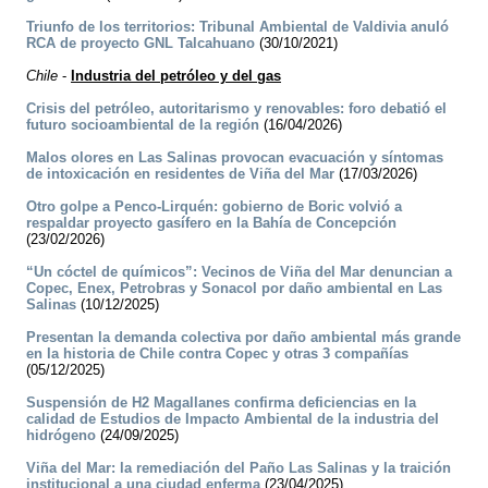
Triunfo de los territorios: Tribunal Ambiental de Valdivia anuló
RCA de proyecto GNL Talcahuano
(30/10/2021)
Chile
-
Industria del petróleo y del gas
Crisis del petróleo, autoritarismo y renovables: foro debatió el
futuro socioambiental de la región
(16/04/2026)
Malos olores en Las Salinas provocan evacuación y síntomas
de intoxicación en residentes de Viña del Mar
(17/03/2026)
Otro golpe a Penco-Lirquén: gobierno de Boric volvió a
respaldar proyecto gasífero en la Bahía de Concepción
(23/02/2026)
“Un cóctel de químicos”: Vecinos de Viña del Mar denuncian a
Copec, Enex, Petrobras y Sonacol por daño ambiental en Las
Salinas
(10/12/2025)
Presentan la demanda colectiva por daño ambiental más grande
en la historia de Chile contra Copec y otras 3 compañías
(05/12/2025)
Suspensión de H2 Magallanes confirma deficiencias en la
calidad de Estudios de Impacto Ambiental de la industria del
hidrógeno
(24/09/2025)
Viña del Mar: la remediación del Paño Las Salinas y la traición
institucional a una ciudad enferma
(23/04/2025)