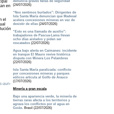
cipal
denuncia graves fallas de seguridad
(24/07/2026)
tan en
“Nos sentimos burlados”: Dirigentes de
Isla Santa María denuncian que Madesal
n el
acelera concesiones mineras en vez de
ual
desistir de ellas
(24/07/2026)
lución
“Esto es una llamada de auxilio”:
trabajadores de Pascua-Lama llevan
ocho días aislados y piden ser
rescatados
(22/07/2026)
Agua bajo alerta en Caimanes: incidente
en tranque El Mauro revive histórica
disputa con Minera Los Pelambres
(22/07/2026)
Isla Santa María paralizada: conflicto
por concesiones mineras y parques
eólicos articula al Golfo de Arauco
(17/07/2026)
os-aun-
Minería a gran escala
Bajo una apariencia verde, la minería de
tierras raras afecta a los territorios y
agrava los conflictos por el agua en
Goiás.
Brasil (22/07/2026)