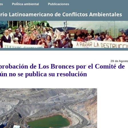
es
Política ambiental
Publicaciones
rio Latinoamericano de Conflictos Ambientales
29 de Agost
probación de Los Bronces por el Comité de
ún no se publica su resolución