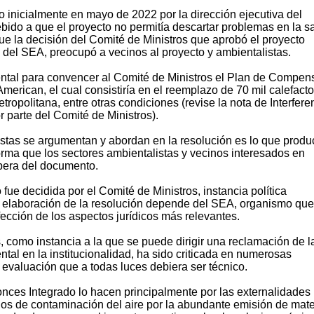
 inicialmente en mayo de 2022 por la dirección ejecutiva del
bido a que el proyecto no permitía descartar problemas en la s
ue la decisión del Comité de Ministros que aprobó el proyecto
l del SEA, preocupó a vecinos al proyecto y ambientalistas.
ental para convencer al Comité de Ministros el Plan de Compen
rican, el cual consistiría en el reemplazo de 70 mil calefacto
tropolitana, entre otras condiciones (revise la nota de Interfere
r parte del Comité de Ministros).
tas se argumentan y abordan en la resolución es lo que produ
forma que los sectores ambientalistas y vecinos interesados en
pera del documento.
o fue decidida por el Comité de Ministros, instancia política
a elaboración de la resolución depende del SEA, organismo que
fección de los aspectos jurídicos más relevantes.
 como instancia a la que se puede dirigir una reclamación de l
tal en la institucionalidad, ha sido criticada en numerosas
 evaluación que a todas luces debiera ser técnico.
nces Integrado lo hacen principalmente por las externalidades
nos de contaminación del aire por la abundante emisión de mate