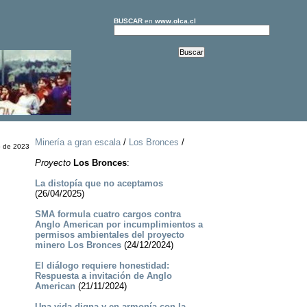
BUSCAR
en
www.olca.cl
Minería a gran escala
/
Los Bronces
/
o de 2023
Proyecto
Los Bronces
:
La distopía que no aceptamos
(26/04/2025)
SMA formula cuatro cargos contra
Anglo American por incumplimientos a
permisos ambientales del proyecto
minero Los Bronces
(24/12/2024)
El diálogo requiere honestidad:
Respuesta a invitación de Anglo
American
(21/11/2024)
Una vida digna y en armonía con la