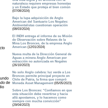
naturaleza requiere empresas honestas
y un Estado que proteja el bien común
(07/08/2024)
Bajo la lupa adquisición de Anglo
American del Santuario Los Nogales:
Ambientalistas cuestionan operación
(08/03/2024)
El INDH entrega el informe de su Misión
de Observación sobre Relaves de la
Mina Los Bronces, de la empresa Anglo
American
(12/01/2024)
cto
Nueva multa de la Dirección General de
Aguas a minera Anglo American por
extracción no autorizada en Nogales
(26/10/2023)
No solo Anglo celebra: luz verde a Los
Bronces permite principal proyecto en
mundo
Chile de Patria, la firma que compró
ado de
Moneda Asset Management
(05/05/2023)
dio
Sobre Los Bronces: “Confiamos en que
esta situación debe revertirse y hacia
allá apostamos, y lo hacemos como
siempre con mucha convicción”
(29/04/2023)