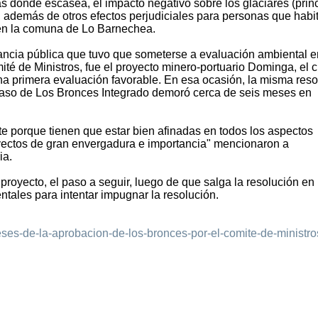
s donde escasea, el impacto negativo sobre los glaciares (prin
, además de otros efectos perjudiciales para personas que habi
 en la comuna de Lo Barnechea.
vancia pública que tuvo que someterse a evaluación ambiental e
ité de Ministros, fue el proyecto minero-portuario Dominga, el c
a primera evaluación favorable. En esa ocasión, la misma reso
caso de Los Bronces Integrado demoró cerca de seis meses en
e porque tienen que estar bien afinadas en todos los aspectos
oyectos de gran envergadura e importancia" mencionaron a
ia.
proyecto, el paso a seguir, luego de que salga la resolución en
ntales para intentar impugnar la resolución.
-meses-de-la-aprobacion-de-los-bronces-por-el-comite-de-ministr