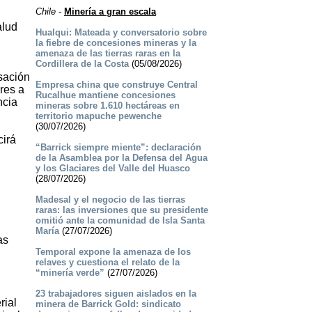
Chile
-
Minería a gran escala
alud
Hualqui: Mateada y conversatorio sobre
la fiebre de concesiones mineras y la
amenaza de las tierras raras en la
Cordillera de la Costa
(05/08/2026)
sación
Empresa china que construye Central
res a
Rucalhue mantiene concesiones
ncia
mineras sobre 1.610 hectáreas en
territorio mapuche pewenche
(30/07/2026)
cirá
“Barrick siempre miente”: declaración
de la Asamblea por la Defensa del Agua
y los Glaciares del Valle del Huasco
(28/07/2026)
Madesal y el negocio de las tierras
raras: las inversiones que su presidente
omitió ante la comunidad de Isla Santa
María
(27/07/2026)
as
Temporal expone la amenaza de los
relaves y cuestiona el relato de la
“minería verde”
(27/07/2026)
23 trabajadores siguen aislados en la
rial
minera de Barrick Gold: sindicato