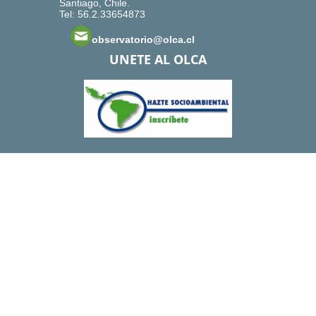
Santiago, Chile.
Tel: 56.2.33654873
observatorio@olca.cl
UNETE AL OLCA