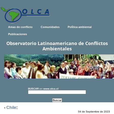
Areas de conflicto
Comunidades
Política ambiental
Publicaciones
Observatorio Latinoamericano de Conflictos
Ambientales
BUSCAR
en
www.olca.cl
-
Chile
:
04 de Septiembre de 2023