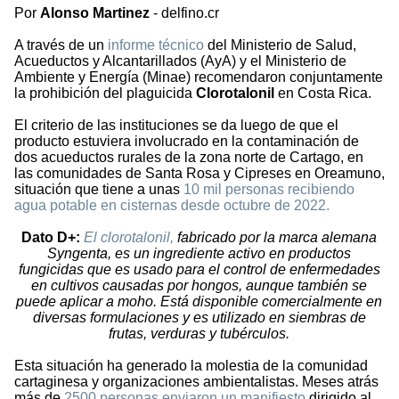
Por
Alonso Martinez
- delfino.cr
A través de un
informe técnico
del Ministerio de Salud,
Acueductos y Alcantarillados (AyA) y el Ministerio de
Ambiente y Energía (Minae) recomendaron conjuntamente
la prohibición del plaguicida
Clorotalonil
en Costa Rica.
El criterio de las instituciones se da luego de que el
producto estuviera involucrado en la contaminación de
dos acueductos rurales de la zona norte de Cartago, en
las comunidades de Santa Rosa y Cipreses en Oreamuno,
situación que tiene a unas
10 mil personas recibiendo
agua potable en cisternas desde octubre de 2022.
Dato D+:
El clorotalonil,
fabricado por la marca alemana
Syngenta, es un ingrediente activo en productos
fungicidas que es usado para el control de enfermedades
en cultivos causadas por hongos, aunque también se
puede aplicar a moho. Está disponible comercialmente en
diversas formulaciones y es utilizado en siembras de
frutas, verduras y tubérculos.
Esta situación ha generado la molestia de la comunidad
cartaginesa y organizaciones ambientalistas. Meses atrás
más de
2500 personas enviaron un manifiesto
dirigido al