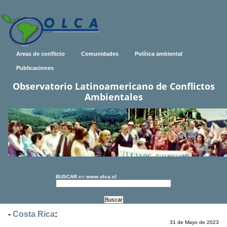
Areas de conflicto
Comunidades
Política ambiental
Publicaciones
Observatorio Latinoamericano de Conflictos
Ambientales
BUSCAR
en
www.olca.cl
-
Costa Rica
:
31 de Mayo de 2023