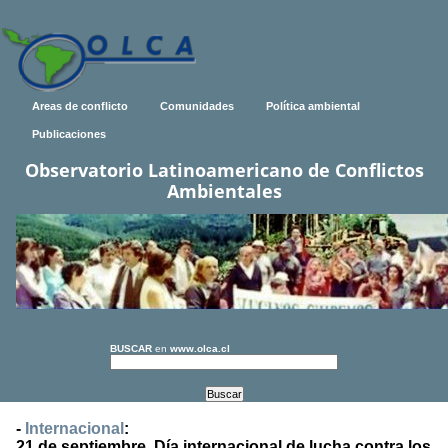
Areas de conflicto
Comunidades
Política ambiental
Publicaciones
Observatorio Latinoamericano de Conflictos
Ambientales
BUSCAR
en
www.olca.cl
-
Internacional
:
21 de septiembre, Día internacional de lucha contra los