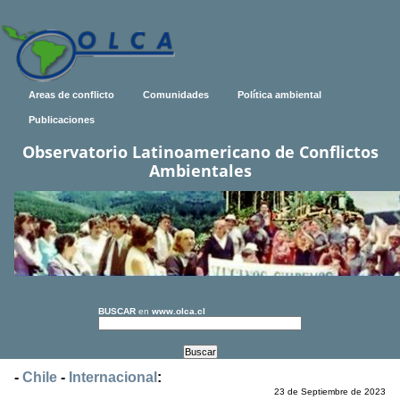
Areas de conflicto
Comunidades
Política ambiental
Publicaciones
Observatorio Latinoamericano de Conflictos
Ambientales
BUSCAR
en
www.olca.cl
-
Chile
-
Internacional
:
23 de Septiembre de 2023