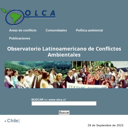
Areas de conflicto
Comunidades
Política ambiental
Publicaciones
Observatorio Latinoamericano de Conflictos
Ambientales
BUSCAR
en
www.olca.cl
-
Chile
:
29 de Septiembre de 2023