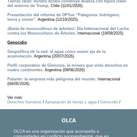
Tierras raras: minera Aclara construye alianza con figura clave
del entorno de Trump.
Chile (11/01/2026)
Presentación del informe de OPSur “Patagonia: hidrógeno,
tierra y viento”.
Argentina (12/10/2025)
¡Basta de monocultivos de árboles!: Día Internacional del Lucha
contra los Monoculitvos de Árboles.
Internacional (19/09/2025)
Genocidio
Geopolítica de la sed: el agua como nuevo eje de la
acumulación.
Argentina (20/07/2026)
Perfil corporativo de Glencore, la minera que viola derechos en
cuatro continentes.
Argentina (09/06/2026)
Palantir: la empresa más peligrosa del mundo.
Internacional
(04/05/2026)
Ver más:
Derechos humanos
/
Apropiación de tierras y agua
/
Genocidio
/
OLCA
OLCA es una organización que acompaña a
comunidades en conflicto socioambiental, que en