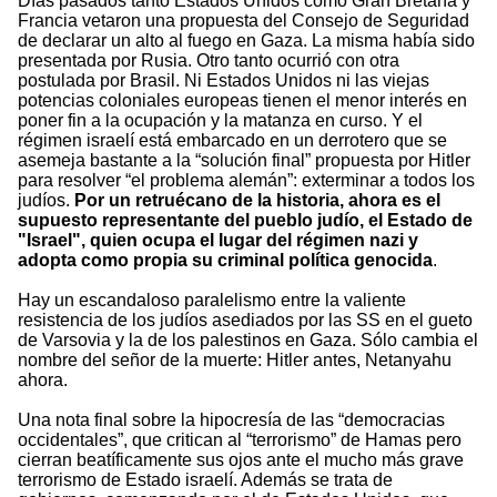
Días pasados tanto Estados Unidos como Gran Bretaña y
Francia vetaron una propuesta del Consejo de Seguridad
de declarar un alto al fuego en Gaza. La misma había sido
presentada por Rusia. Otro tanto ocurrió con otra
postulada por Brasil. Ni Estados Unidos ni las viejas
potencias coloniales europeas tienen el menor interés en
poner fin a la ocupación y la matanza en curso. Y el
régimen israelí está embarcado en un derrotero que se
asemeja bastante a la “solución final” propuesta por Hitler
para resolver “el problema alemán”: exterminar a todos los
judíos.
Por un retruécano de la historia, ahora es el
supuesto representante del pueblo judío, el Estado de
"Israel", quien ocupa el lugar del régimen nazi y
adopta como propia su criminal política genocida
.
Hay un escandaloso paralelismo entre la valiente
resistencia de los judíos asediados por las SS en el gueto
de Varsovia y la de los palestinos en Gaza. Sólo cambia el
nombre del señor de la muerte: Hitler antes, Netanyahu
ahora.
Una nota final sobre la hipocresía de las “democracias
occidentales”, que critican al “terrorismo” de Hamas pero
cierran beatíficamente sus ojos ante el mucho más grave
terrorismo de Estado israelí. Además se trata de