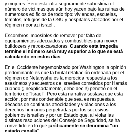
y mujeres. Pero esta cifra seguramente subestima el
número de víctimas que aún hoy yacen bajo las ruinas de
numerosos edificios de todo tipo: viviendas, escuelas,
templos, refugios de la ONU y hospitales atacados por el
régimen neonazi israelí.
Escombros imposibles de remover por falta de
equipamientos adecuados y combustibles para mover
bulldozers y retroexcavadoras.
Cuando esta tragedia
termine el número será muy superior a lo que se está
calculando en estos días
.
En el Occidente hegemonizado por Washington la opinión
predominante es que la brutal retaliación ordenada por el
régimen de Netanyahu es la merecida respuesta a los
asesinatos y secuestros de israelíes cometidos por Hamás
cuando (¡inexplicadamente, debo decir!) penetró en el
territorio de "Israel". Pero esta narrativa soslaya que esta
acción, por más condenable que sea, es respuesta a
décadas de continuas atrocidades y violaciones a los
derechos humanos perpetradas por los sucesivos
gobiernos israelíes y por un Estado que, al violar las
distintas resoluciones del Consejo de Seguridad, se ha
convertido en lo que
jurídicamente se denomina “un
estado canalla”
.