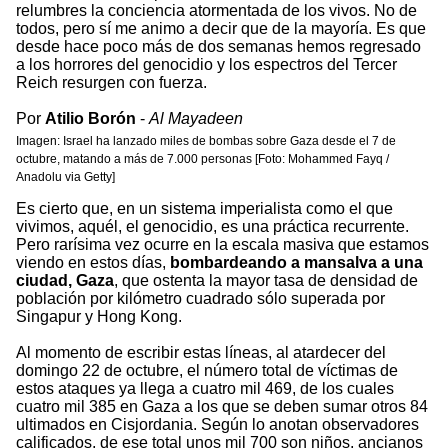
relumbres la conciencia atormentada de los vivos. No de
todos, pero sí me animo a decir que de la mayoría. Es que
desde hace poco más de dos semanas hemos regresado
a los horrores del genocidio y los espectros del Tercer
Reich resurgen con fuerza.
Por
Atilio Borón
-
Al Mayadeen
Imagen: Israel ha lanzado miles de bombas sobre Gaza desde el 7 de
octubre, matando a más de 7.000 personas [Foto: Mohammed Fayq /
Anadolu via Getty]
Es cierto que, en un sistema imperialista como el que
vivimos, aquél, el genocidio, es una práctica recurrente.
Pero rarísima vez ocurre en la escala masiva que estamos
viendo en estos días,
bombardeando a mansalva a una
ciudad, Gaza
, que ostenta la mayor tasa de densidad de
población por kilómetro cuadrado sólo superada por
Singapur y Hong Kong.
Al momento de escribir estas líneas, al atardecer del
domingo 22 de octubre, el número total de víctimas de
estos ataques ya llega a cuatro mil 469, de los cuales
cuatro mil 385 en Gaza a los que se deben sumar otros 84
ultimados en Cisjordania. Según lo anotan observadores
calificados, de ese total unos mil 700 son niños, ancianos