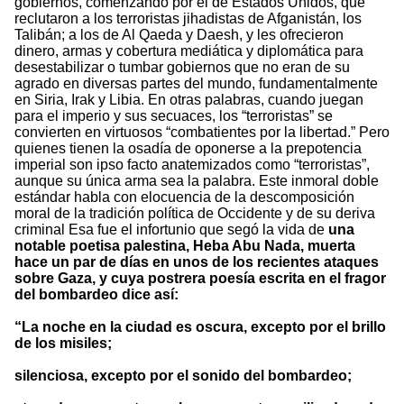
gobiernos, comenzando por el de Estados Unidos, que
reclutaron a los terroristas jihadistas de Afganistán, los
Talibán; a los de Al Qaeda y Daesh, y les ofrecieron
dinero, armas y cobertura mediática y diplomática para
desestabilizar o tumbar gobiernos que no eran de su
agrado en diversas partes del mundo, fundamentalmente
en Siria, Irak y Libia. En otras palabras, cuando juegan
para el imperio y sus secuaces, los “terroristas” se
convierten en virtuosos “combatientes por la libertad.” Pero
quienes tienen la osadía de oponerse a la prepotencia
imperial son ipso facto anatemizados como “terroristas”,
aunque su única arma sea la palabra. Este inmoral doble
estándar habla con elocuencia de la descomposición
moral de la tradición política de Occidente y de su deriva
criminal Esa fue el infortunio que segó la vida de
una
notable poetisa palestina, Heba Abu Nada, muerta
hace un par de días en unos de los recientes ataques
sobre Gaza, y cuya postrera poesía escrita en el fragor
del bombardeo dice así:
“La noche en la ciudad es oscura, excepto por el brillo
de los misiles;
silenciosa, excepto por el sonido del bombardeo;