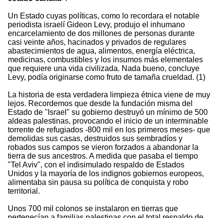
Un Estado cuyas políticas, como lo recordara el notable
periodista israelí Gideon Levy, produjo el inhumano
encarcelamiento de dos millones de personas durante
casi veinte años, hacinados y privados de regulares
abastecimientos de agua, alimentos, energía eléctrica,
medicinas, combustibles y los insumos más elementales
que requiere una vida civilizada. Nada bueno, concluye
Levy, podía originarse como fruto de tamaña crueldad. (1)
La historia de esta verdadera limpieza étnica viene de muy
lejos. Recordemos que desde la fundación misma del
Estado de "Israel" su gobierno destruyó un mínimo de 500
aldeas palestinas, provocando el inicio de un interminable
torrente de refugiados -800 mil en los primeros meses- que
demolidas sus casas, destruidos sus sembradíos y
robados sus campos se vieron forzados a abandonar la
tierra de sus ancestros. A medida que pasaba el tiempo
"Tel Aviv", con el indisimulado respaldo de Estados
Unidos y la mayoría de los indignos gobiernos europeos,
alimentaba sin pausa su política de conquista y robo
territorial.
Unos 700 mil colonos se instalaron en tierras que
pertenecían a familias palestinas con el total respaldo de