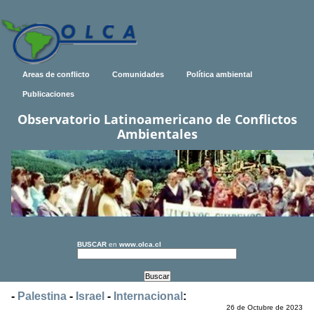
Areas de conflicto
Comunidades
Política ambiental
Publicaciones
Observatorio Latinoamericano de Conflictos
Ambientales
BUSCAR
en
www.olca.cl
-
Palestina
-
Israel
-
Internacional
:
26 de Octubre de 2023