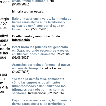
estatal frente al crimen.
Perú
 puede
(04/06/2026)
Minería a gran escala
Bajo una apariencia verde, la minería de
ategia
tierras raras afecta a los territorios y
mano?
agrava los conflictos por el agua en
, es
Goiás.
Brasil (22/07/2026)
alizó
Ocultamiento y manipulación de
información
rmana
sito
Israel borra las pruebas del genocidio
tos de
en Gaza, retirando escombros y restos
e las
en 100 camiones diariamente.
Palestina
ique
(03/08/2026)
Aranceles por trabajo forzoso, el nuevo
engaño de Trump.
Estados Unidos
(24/07/2026)
a por
ían
“Si todo lo demás falla, demanda”:
cómo las empresas de alimentos
ue
ultraprocesados están utilizando los
 y la
tribunales para obstruir las normas
ión
sanitarias.
Internacional (22/07/2026)
Bajo una apariencia verde, la minería de
tierras raras afecta a los territorios y