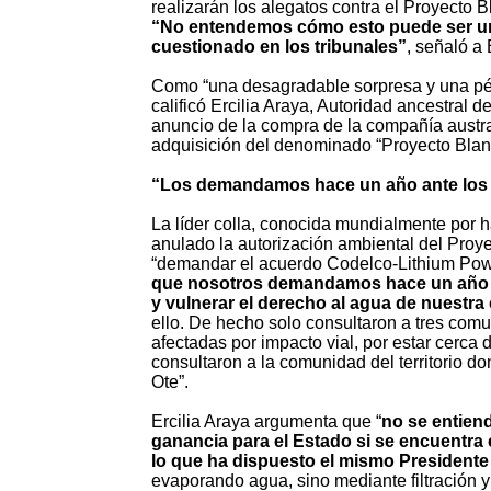
realizarán los alegatos contra el Proyecto B
“No entendemos cómo esto puede ser un
cuestionado en los tribunales”
, señaló a 
Como “una desagradable sorpresa y una pésim
calificó Ercilia Araya, Autoridad ancestral
anuncio de la compra de la compañía austra
adquisición del denominado “Proyecto Blan
“Los demandamos hace un año ante los T
La líder colla, conocida mundialmente por h
anulado la autorización ambiental del Proy
“demandar el acuerdo Codelco-Lithium Po
que nosotros demandamos hace un año an
y vulnerar el derecho al agua de nuestr
ello. De hecho solo consultaron a tres co
afectadas por impacto vial, por estar cerca d
consultaron a la comunidad del territorio do
Ote”.
Ercilia Araya argumenta que “
no se entien
ganancia para el Estado si se encuentra e
lo que ha dispuesto el mismo Presidente B
evaporando agua, sino mediante filtración y