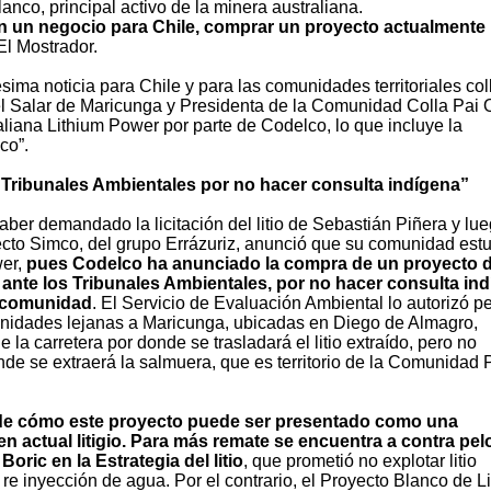
lanco, principal activo de la minera australiana.
 un negocio para Chile, comprar un proyecto actualmente
El Mostrador.
a noticia para Chile y para las comunidades territoriales coll
 del Salar de Maricunga y Presidenta de la Comunidad Colla Pai O
liana Lithium Power por parte de Codelco, lo que incluye la
co”.
ribunales Ambientales por no hacer consulta indígena”
aber demandado la licitación del litio de Sebastián Piñera y lu
ecto Simco, del grupo Errázuriz, anunció que su comunidad est
wer,
pues Codelco ha anunciado la compra de un proyecto de
te los Tribunales Ambientales, por no hacer consulta in
a comunidad
. El Servicio de Evaluación Ambiental lo autorizó p
munidades lejanas a Maricunga, ubicadas en Diego de Almagro,
e la carretera por donde se trasladará el litio extraído, pero no
nde se extraerá la salmuera, que es territorio de la Comunidad 
de cómo este proyecto puede ser presentado como una
n actual litigio. Para más remate se encuentra a contra pel
oric en la Estrategia del litio
, que prometió no explotar litio
 re inyección de agua. Por el contrario, el Proyecto Blanco de L