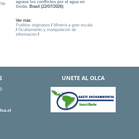
agrava los conflictos por el agua en
ma-
Goiás.
Brasil (22/07/2026)
Ver más:
Pueblos originarios
/
Minería a gran escala
/
Ocultamiento y manipulación de
información
/
S
UNETE AL OLCA
0
ca.cl