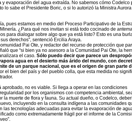
ra y evaporación del agua extraída. No sabemos cómo Codelco
 lo sabe el Presidente Boric, o si lo autorizó la Ministra Aurora
ía, pues estamos en medio del Proceso Participativo de la Estr
de Minería. ¿Para qué nos invitan si está todo cocinado de ante
os para dialogar sobre algo que ya está listo? Esto es una burla
sus derechos”, sentenció Ercilia Araya.
Comunidad Pai Ote, y redactor del recurso de protección que par
 señaló que “si bien ya no asesoro a la Comunidad Pai Ote, la he
nalizara el caso.
Sólo puedo decir que parece un despropó
vapora agua en el desierto más árido del mundo, con decre
mite de un parque nacional, que es el origen de gran parte d
or el bien del país y del pueblo colla, que esta medida no signif
trador.
á aprobado, no es viable. Si llega a operar en las condiciones
regularidad por los organismos con competencia ambiental, se
or la muerte de flora y fauna. Su actual dueño, o Codelco, deber
 nuevo, incluyendo en la consulta indígena a las comunidades q
con las tecnologías adecuadas para evitar la evaporación de agua
lificado como extremadamente frágil por el informe de la Comis
 veo”.