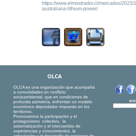
https://www.elmostrador.cl/mercados/2023/
australiana-lithium-power/
933
OLCA
OLCA es una organización que acompaña
a comunidades en conflicto
socioambiental, que en condiciones de
profunda asimetría, enfrentan un modelo
BUS
económico depredador impuesto en los
territorios.
Promovemos la participación y el
protagonismo colectivo, la
sistematización y el intercambio de
experiencias y conocimientos, la
articulación y el desarrollo de procesos de