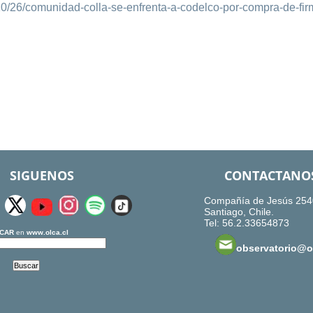
10/26/comunidad-colla-se-enfrenta-a-codelco-por-compra-de-fir
SIGUENOS
CONTACTANO
Compañía de Jesús 254
Santiago, Chile.
Tel: 56.2.33654873
CAR
en
www.olca.cl
observatorio@ol