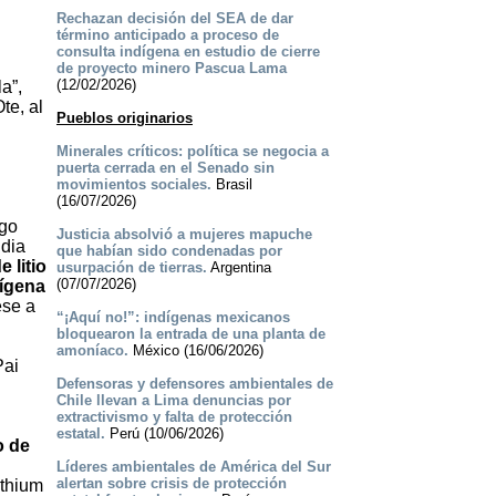
Rechazan decisión del SEA de dar
término anticipado a proceso de
consulta indígena en estudio de cierre
de proyecto minero Pascua Lama
(12/02/2026)
a”,
te, al
Pueblos originarios
Minerales críticos: política se negocia a
puerta cerrada en el Senado sin
movimientos sociales.
Brasil
(16/07/2026)
ego
Justicia absolvió a mujeres mapuche
udia
que habían sido condenadas por
 litio
usurpación de tierras.
Argentina
(07/07/2026)
dígena
ese a
“¡Aquí no!”: indígenas mexicanos
bloquearon la entrada de una planta de
amoníaco.
México (16/06/2026)
Pai
Defensoras y defensores ambientales de
Chile llevan a Lima denuncias por
extractivismo y falta de protección
estatal.
Perú (10/06/2026)
o de
Líderes ambientales de América del Sur
alertan sobre crisis de protección
ithium