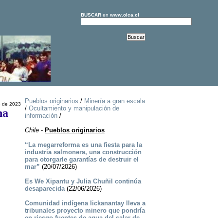
BUSCAR
en
www.olca.cl
Pueblos originarios
/
Minería a gran escala
e de 2023
/
Ocultamiento y manipulación de
na
información
/
Chile
-
Pueblos originarios
“La megarreforma es una fiesta para la
industria salmonera, una construcción
para otorgarle garantías de destruir el
mar”
(20/07/2026)
Es We Xipantu y Julia Chuñil continúa
desaparecida
(22/06/2026)
Comunidad indígena lickanantay lleva a
tribunales proyecto minero que pondría
en riesgo fuentes de agua del salar de