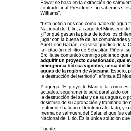
Power se basa en la extracción de salmue
contradecir al Presidente, no sabemos si esto
Williams”.
“Esta noticia nos cae como balde de agua fr
Nacional del Litio, a cargo del Ministerio 
¿Por qué gastan la plata de todos los chilen
jugar con la buena fe de las comunidades y 
Ariel León Bacián, exasesor jurídico de la 
la licitación del litio de Sebastián Piñera,
Ercilia se comunicó conmigo pidiendo que a
adquirir un proyecto cuestionado, que e
emergencia hídrica vigentes, cerca del lí
aguas de la región de Atacama
. Espero, p
la destrucción del territorio”, afirma a El Mos
Y agrega: “El proyecto Blanco, tal como est
actuales, seguramente será paralizado con 
la destrucción del salar y de sus aguas, o p
desistirse de su aprobación y tramitarlo de
realmente habitan el territorio afectado, y 
merma de salmuera del Salar, el que fue ca
Nacional del Litio. Es la única solución que
Fuente: