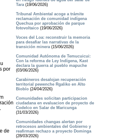
Tara
(19/06/2026)
Tribunal Ambiental acoge a trámite
reclamación de comunidad indígena
Quechua por aprobación de parque
fotovoltaico
(19/06/2026)
Voces del Loa: reconstruir la memoria
para desafiar las narrativas de la
transición minera
(15/06/2026)
Comunidad Autónoma de Temucuicui:
Con la reforma de Ley Indígena, Kast
su
declara la guerra al pueblo mapuche
s por
(03/06/2026)
Carabineros desalojan recuperación
territorial pewenche Rgaliko en Alto
Biobío
(24/04/2026)
um
Comunidades solicitan participacion
ración
ciudadana en evaluacion de proyecto de
Codelco en Salar de Maricunga
.
(31/03/2026)
Comunidades changas alertan por
retrocesos ambientales del Gobierno y
de de
reafirman rechazo a proyecto Dominga
(28/03/2026)