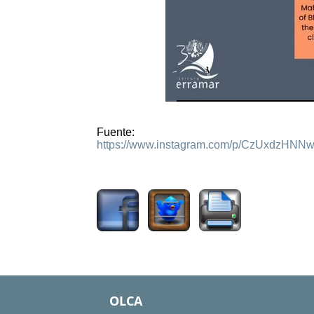
Fuente:
https://www.instagram.com/p/CzUxdzH
805
OLCA