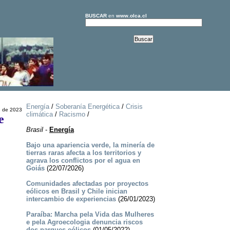
BUSCAR
en
www.olca.cl
Energía
/
Soberanía Energética
/
Crisis
e de 2023
climática
/
Racismo
/
e
Brasil
-
Energía
Bajo una apariencia verde, la minería de
tierras raras afecta a los territorios y
agrava los conflictos por el agua en
Goiás
(22/07/2026)
Comunidades afectadas por proyectos
eólicos en Brasil y Chile inician
intercambio de experiencias
(26/01/2023)
Paraíba: Marcha pela Vida das Mulheres
e pela Agroecologia denuncia riscos
dos parques eólicos
(01/05/2022)