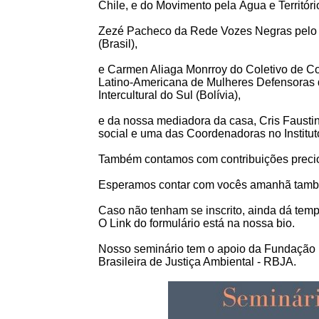
Chile, e do Movimento pela Água e Territóri
Zezé Pacheco da Rede Vozes Negras pelo 
(Brasil),
e Carmen Aliaga Monrroy do Coletivo de C
Latino-Americana de Mulheres Defensoras d
Intercultural do Sul (Bolívia),
e da nossa mediadora da casa, Cris Faustino,
social e uma das Coordenadoras no Institut
Também contamos com contribuições precios
Esperamos contar com vocês amanhã també
Caso não tenham se inscrito, ainda dá temp
O Link do formulário está na nossa bio.
Nosso seminário tem o apoio da Fundaçã
Brasileira de Justiça Ambiental - RBJA.