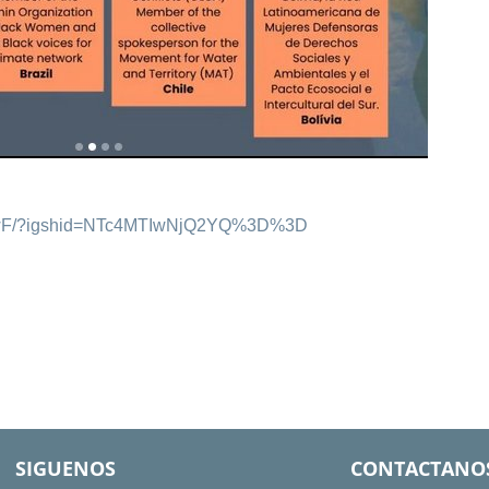
NNwF/?igshid=NTc4MTIwNjQ2YQ%3D%3D
SIGUENOS
CONTACTANO