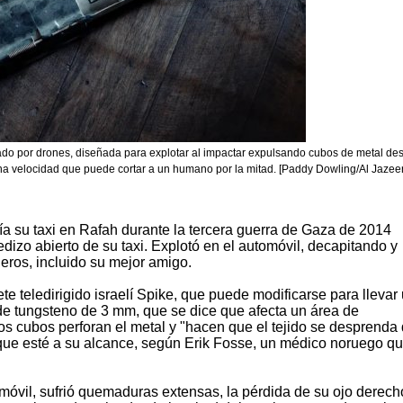
zado por drones, diseñada para explotar al impactar expulsando cubos de metal de
 una velocidad que puede cortar a un humano por la mitad. [Paddy Dowling/Al Jazee
 su taxi en Rafah durante la tercera guerra de Gaza de 2014
edizo abierto de su taxi. Explotó en el automóvil, decapitando y
ros, incluido su mejor amigo.
te teledirigido israelí Spike, que puede modificarse para llevar
de tungsteno de 3 mm, que se dice que afecta un área de
 cubos perforan el metal y "hacen que el tejido se desprenda 
a que esté a su alcance, según Erik Fosse, un médico noruego q
omóvil, sufrió quemaduras extensas, la pérdida de su ojo derech