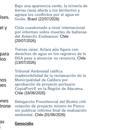
Bajo una apariencia verde, la minería de
tierras raras afecta a los territorios y
agrava los conflictos por el agua en
íses.
Goiás.
Brasil (22/07/2026)
el y
Chile cuestionado a nivel internacional
por informes sobre muertes de ballenas
del Antarctic Endeavour.
Chile
(20/07/2026)
Tierras raras: Aclara aún figura con
 para
derechos de agua en los registros de la
DGA pese a anunciar su renuncia.
Chile
ños
(13/07/2026)
Tribunal Ambiental ratifica
inadmisibilidad de la reclamación de la
enos
Municipalidad de Caldera por
aprobación de proyecto portuario
nes
CopiaPort-E en la Región de Atacama.
Chile (16/06/2026)
rones
Delegación Presidencial del Biobío citó
Drone
votación de proyecto minero en Penco
sin publicar informe final de evaluación
ambiental.
Chile (01/06/2026)
ras
Genocidio
s