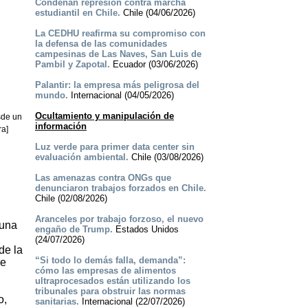
Condenan represión contra marcha
estudiantil en Chile.
Chile (04/06/2026)
La CEDHU reafirma su compromiso con
la defensa de las comunidades
campesinas de Las Naves, San Luis de
Pambil y Zapotal.
Ecuador (03/06/2026)
Palantir: la empresa más peligrosa del
mundo.
Internacional (04/05/2026)
Ocultamiento y manipulación de
sde un
información
ra]
Luz verde para primer data center sin
evaluación ambiental.
Chile (03/08/2026)
Las amenazas contra ONGs que
denunciaron trabajos forzados en Chile.
Chile (02/08/2026)
Aranceles por trabajo forzoso, el nuevo
 una
engaño de Trump.
Estados Unidos
(24/07/2026)
de la
“Si todo lo demás falla, demanda”:
ue
cómo las empresas de alimentos
ultraprocesados están utilizando los
tribunales para obstruir las normas
o,
sanitarias.
Internacional (22/07/2026)