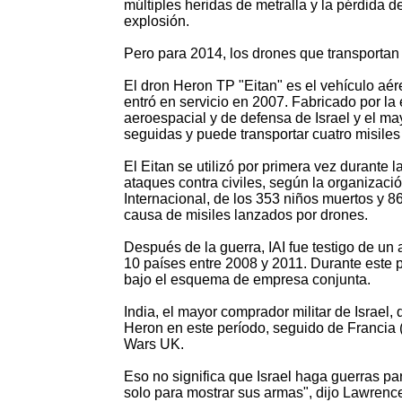
múltiples heridas de metralla y la pérdida 
explosión.
Pero para 2014, los drones que transportan
El dron Heron TP "Eitan" es el vehículo aére
entró en servicio en 2007. Fabricado por la 
aeroespacial y de defensa de Israel y el may
seguidas y puede transportar cuatro misiles
El Eitan se utilizó por primera vez durant
ataques contra civiles, según la organiza
Internacional, de los 353 niños muertos y 
causa de misiles lanzados por drones.
Después de la guerra, IAI fue testigo de u
10 países entre 2008 y 2011. Durante este 
bajo el esquema de empresa conjunta.
India, el mayor comprador militar de Israel
Heron en este período, seguido de Francia (2
Wars UK.
Eso no significa que Israel haga guerras par
solo para mostrar sus armas", dijo Lawrenc