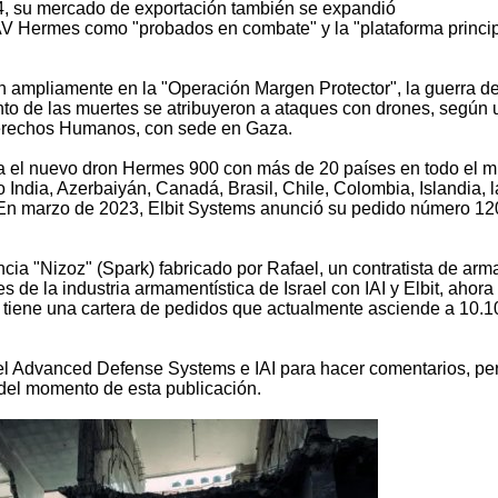
4, su mercado de exportación también se expandió
AV Hermes como "probados en combate" y la "plataforma princi
n ampliamente en la "Operación Margen Protector", la guerra d
iento de las muertes se atribuyeron a ataques con drones, según
Derechos Humanos, con sede en Gaza.
ra el nuevo dron Hermes 900 con más de 20 países en todo el 
 India, Azerbaiyán, Canadá, Brasil, Chile, Colombia, Islandia, l
 En marzo de 2023, Elbit Systems anunció su pedido número 12
ncia "Nizoz" (Spark) fabricado por Rafael, un contratista de arm
 de la industria armamentística de Israel con IAI y Elbit, ahora
l tiene una cartera de pedidos que actualmente asciende a 10.1
el Advanced Defense Systems e IAI para hacer comentarios, per
del momento de esta publicación.