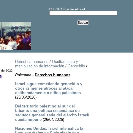
BUSCAR
en
www.olca.cl
Derechos humanos
/
Ocultamiento y
manipulación de información
/
Genocidio
/
e de 2023
n
Palestina
-
Derechos humanos
Israel sigue cometiendo genocidio y
otros crímenes atroces al atacar
deliberadamente a niños palestinos
(23/06/2026)
Del territorio palestino al sur del
Líbano: una política sistemática de
saqueos generalizada del ejército israelí
queda impune
(26/04/2026)
Naciones Unidas: Israel intensifica la
limpieza étnica de Cisjordania con