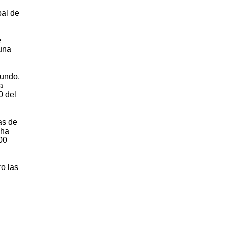
pal de
e
 una
mundo,
a
0 del
as de
 ha
00
o las