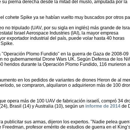
de su pierna derecha desde la mitad del muslo, amputada por la
 el cohete Spike ya se habían vuelto muy buscados por otros pa
o no tripulado (UAV, por su sigla en inglés) más grande de Isra
estatal Israel Aerospace Industries (IAI), la mayor empresa
or exportador industrial del país, puede volar hasta 40 horas
 Spike.
e la "Operación Plomo Fundido" en la guerra de Gaza de 2008-09
ción no gubernamental Drone Wars UK. Según Defensa de los Ni
860 heridos durante la Operación Plomo Fundido, 116 murieron a
n aumento en los pedidos de variantes de drones Heron de al m
período, se compraron, alquilaron o adquirieron más de 100 dro
, que opera más de 100 UAV de fabricación israelí, compró 34 d
4), Brasil (14) y Australia (10), según un
informe de 2014
de 
a publicitar sus armas, dijeron los expertos. "Nadie pelea guer
e Freedman, profesor emérito de estudios de guerra en el King’