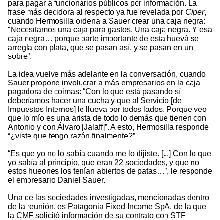
para pagar a funcionarios públicos por información. La
frase más decidora al respecto ya fue revelada por
Ciper
,
cuando Hermosilla ordena a Sauer crear una caja negra:
“Necesitamos una caja para gastos. Una caja negra. Y esa
caja negra… porque parte importante de esta huevá se
arregla con plata, que se pasan así, y se pasan en un
sobre”.
La idea vuelve más adelante en la conversación, cuando
Sauer propone involucrar a más empresarios en la caja
pagadora de coimas: “Con lo que está pasando sí
deberíamos hacer una cucha y que al Servicio [de
Impuestos Internos] le llueva por todos lados. Porque veo
que lo mío es una arista de todo lo demás que tienen con
Antonio y con Álvaro [Jalaff]”. A esto, Hermosilla responde
“¿viste que tengo razón finalmente?”.
“Es que yo no lo sabía cuando me lo dijiste. [...] Con lo que
yo sabía al principio, que eran 22 sociedades, y que no
estos hueones los tenían abiertos de patas…”, le responde
el empresario Daniel Sauer.
Una de las sociedades investigadas, mencionadas dentro
de la reunión, es Patagonia Fixed Income SpA, de la que
la CMF solicitó información de su contrato con STF