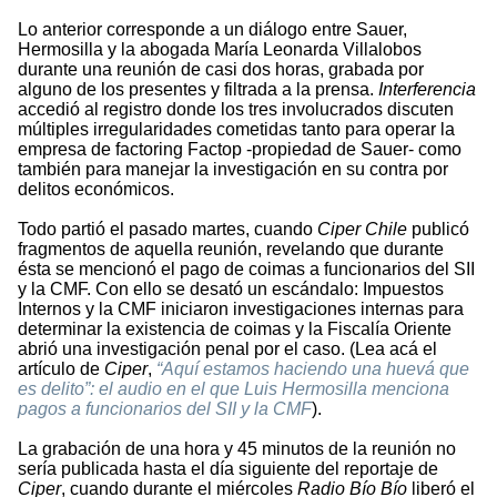
Lo anterior corresponde a un diálogo entre Sauer,
Hermosilla y la abogada María Leonarda Villalobos
durante una reunión de casi dos horas, grabada por
alguno de los presentes y filtrada a la prensa.
Interferencia
accedió al registro donde los tres involucrados discuten
múltiples irregularidades cometidas tanto para operar la
empresa de factoring Factop -propiedad de Sauer- como
también para manejar la investigación en su contra por
delitos económicos.
Todo partió el pasado martes, cuando
Ciper Chile
publicó
fragmentos de aquella reunión, revelando que durante
ésta se mencionó el pago de coimas a funcionarios del SII
y la CMF. Con ello se desató un escándalo: Impuestos
Internos y la CMF iniciaron investigaciones internas para
determinar la existencia de coimas y la Fiscalía Oriente
abrió una investigación penal por el caso. (Lea acá el
artículo de
Ciper
,
“Aquí estamos haciendo una huevá que
es delito”: el audio en el que Luis Hermosilla menciona
pagos a funcionarios del SII y la CMF
).
La grabación de una hora y 45 minutos de la reunión no
sería publicada hasta el día siguiente del reportaje de
Ciper
, cuando durante el miércoles
Radio Bío Bío
liberó el