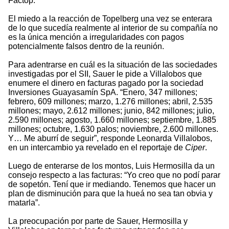
Factop.
El miedo a la reacción de Topelberg una vez se enterara
de lo que sucedía realmente al interior de su compañía no
es la única mención a irregularidades con pagos
potencialmente falsos dentro de la reunión.
Para adentrarse en cuál es la situación de las sociedades
investigadas por el SII, Sauer le pide a Villalobos que
enumere el dinero en facturas pagado por la sociedad
Inversiones Guayasamín SpA. “Enero, 347 millones;
febrero, 609 millones; marzo, 1.276 millones; abril, 2.535
millones; mayo, 2.612 millones; junio, 842 millones; julio,
2.590 millones; agosto, 1.660 millones; septiembre, 1.885
millones; octubre, 1.630 palos; noviembre, 2.600 millones.
Y… Me aburrí de seguir”, responde Leonarda Villalobos,
en un intercambio ya revelado en el reportaje de
Ciper
.
Luego de enterarse de los montos, Luis Hermosilla da un
consejo respecto a las facturas: “Yo creo que no podí parar
de sopetón. Tení que ir mediando. Tenemos que hacer un
plan de disminución para que la hueá no sea tan obvia y
matarla”.
La preocupación por parte de Sauer, Hermosilla y