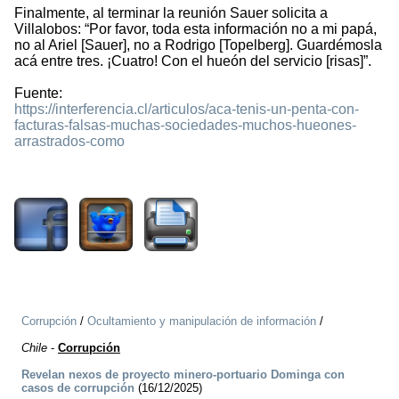
Finalmente, al terminar la reunión Sauer solicita a
Villalobos: “Por favor, toda esta información no a mi papá,
no al Ariel [Sauer], no a Rodrigo [Topelberg]. Guardémosla
acá entre tres. ¡Cuatro! Con el hueón del servicio [risas]”.
Fuente:
https://interferencia.cl/articulos/aca-tenis-un-penta-con-
facturas-falsas-muchas-sociedades-muchos-hueones-
arrastrados-como
1139
Corrupción
/
Ocultamiento y manipulación de información
/
Chile
-
Corrupción
Revelan nexos de proyecto minero-portuario Dominga con
casos de corrupción
(16/12/2025)