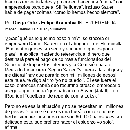
blancos en sociedades y proponen hacer una “cucha” con
empresarios para que al SII “le llueva”. Incluso Sauer
habla de pagar coimas “como lo hemos hecho siempre”.
Por
Diego Ortiz - Felipe Arancibia
INTERFERENCIA
Imagen: Hermosilla, Sauer y Villalobos.
“¿Sabí qué es lo que me pasa a mí?”, se sincera el
empresario Daniel Sauer con el abogado Luis Hermosilla.
“Encuentro que es tan serio y encuentro que es poca
plata”, le explica, haciendo referencia al dinero que
destinará para el pago de coimas a funcionarios del
Servicio de Impuestos Internos y la Comisión para el
Mercado Financiero. Según Sauer, “si fuera a la antigua y
me dijerai ‘hay que pararla con mil [millones de pesos]
esta hueá, te digo al tiro ‘yo no puedo’”. Si ese fuera el
caso, entonces habría que recurrir a otros: el empresario
asegura que tendría “que hablar con Álvaro [Jalaff], con
[Rodrigo] Topelberg, de repente con la Luksic”.
Pero no es esa la situación y no se necesitan mil millones
de pesos. “Como sé que es una hueá, como lo hemos
hecho siempre, una hueá que son 60, 100 palos, y es tan
delicado esto, que prefiero hacer el esfuerzo yo solo”,
afirma.