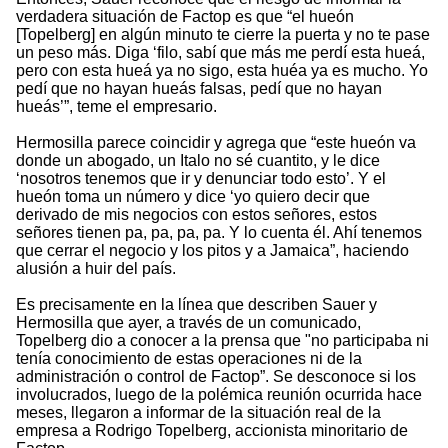
verdadera situación de Factop es que “el hueón
[Topelberg] en algún minuto te cierre la puerta y no te pase
un peso más. Diga ‘filo, sabí que más me perdí esta hueá,
pero con esta hueá ya no sigo, esta huéa ya es mucho. Yo
pedí que no hayan hueás falsas, pedí que no hayan
hueás’”, teme el empresario.
Hermosilla parece coincidir y agrega que “este hueón va
donde un abogado, un Italo no sé cuantito, y le dice
‘nosotros tenemos que ir y denunciar todo esto’. Y el
hueón toma un número y dice ‘yo quiero decir que
derivado de mis negocios con estos señores, estos
señores tienen pa, pa, pa, pa. Y lo cuenta él. Ahí tenemos
que cerrar el negocio y los pitos y a Jamaica”, haciendo
alusión a huir del país.
Es precisamente en la línea que describen Sauer y
Hermosilla que ayer, a través de un comunicado,
Topelberg dio a conocer a la prensa que "no participaba ni
tenía conocimiento de estas operaciones ni de la
administración o control de Factop”. Se desconoce si los
involucrados, luego de la polémica reunión ocurrida hace
meses, llegaron a informar de la situación real de la
empresa a Rodrigo Topelberg, accionista minoritario de