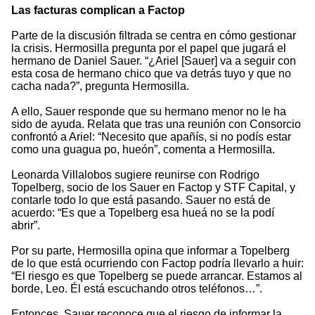
Las facturas complican a Factop
Parte de la discusión filtrada se centra en cómo gestionar
la crisis. Hermosilla pregunta por el papel que jugará el
hermano de Daniel Sauer. “¿Ariel [Sauer] va a seguir con
esta cosa de hermano chico que va detrás tuyo y que no
cacha nada?”, pregunta Hermosilla.
A ello, Sauer responde que su hermano menor no le ha
sido de ayuda. Relata que tras una reunión con Consorcio
confrontó a Ariel: “Necesito que apañís, si no podís estar
como una guagua po, hueón”, comenta a Hermosilla.
Leonarda Villalobos sugiere reunirse con Rodrigo
Topelberg, socio de los Sauer en Factop y STF Capital, y
contarle todo lo que está pasando. Sauer no está de
acuerdo: “Es que a Topelberg esa hueá no se la podí
abrir”.
Por su parte, Hermosilla opina que informar a Topelberg
de lo que está ocurriendo con Factop podría llevarlo a huir:
“El riesgo es que Topelberg se puede arrancar. Estamos al
borde, Leo. Él está escuchando otros teléfonos…”.
Entonces, Sauer reconoce que el riesgo de informar la