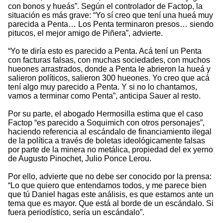
con bonos y hueás”. Según el controlador de Factop, la
situación es más grave: “Yo sí creo que tení una hueá muy
parecida a Penta… Los Penta terminaron presos… siendo
pitucos, el mejor amigo de Piñera”, advierte.
“Yo te diría esto es parecido a Penta. Acá tení un Penta
con facturas falsas, con muchas sociedades, con muchos
hueones arrastrados, donde a Penta le abrieron la hueá y
salieron políticos, salieron 300 hueones. Yo creo que acá
tení algo muy parecido a Penta. Y si no lo chantamos,
vamos a terminar como Penta”, anticipa Sauer al resto.
Por su parte, el abogado Hermosilla estima que el caso
Factop “es parecido a Soquimich con otros personajes”,
haciendo referencia al escándalo de financiamiento ilegal
de la política a través de boletas ideológicamente falsas
por parte de la minera no metálica, propiedad del ex yerno
de Augusto Pinochet, Julio Ponce Lerou.
Por ello, advierte que no debe ser conocido por la prensa:
“Lo que quiero que entendamos todos, y me parece bien
que tú Daniel hagas este análisis, es que estamos ante un
tema que es mayor. Que está al borde de un escándalo. Si
fuera periodístico, sería un escándalo”.