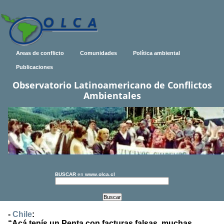
Areas de conflicto
Comunidades
Política ambiental
Publicaciones
Observatorio Latinoamericano de Conflictos
Ambientales
BUSCAR
en
www.olca.cl
-
Chile
:
“Acá tenís un Penta con facturas falsas, muchas