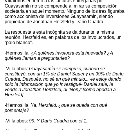
Villalobos en torno a las facturas entregadas por
Guayasamín no se comprende al mirar su composición
societaria en aquel momento. Ninguno de los tres figuraba
como accionista de Inversiones Guayasamín, siendo
propiedad de Jonathan Herzfeld y Darío Cuadra.
La respuesta a esta incógnita se da durante la misma
reunión. Herzfeld es, en palabras de los involucrados, un
“palo blanco”.
-Hermosilla:
¿A quiénes involucra esta huevada? ¿A
quiénes llaman a preguntarles?
-Villalobos:
Guayasamín se compuso, cuando se
constituyó, con un 1% de Daniel Sauer y un 99% de Darío
Cuadra. Después, no sé en qué minuto... -te estoy dando
solo la información que yo investigué- Daniel sale, le
vende a Jonathan Hertzfeld, al ‘Nony’ [como apodan a
Herzfeld]
-Hermosilla:
Ya, Herzfeld, ¿que se queda con qué
porcentaje?
-Villalobos:
99. Y Darío Cuadra con el 1.