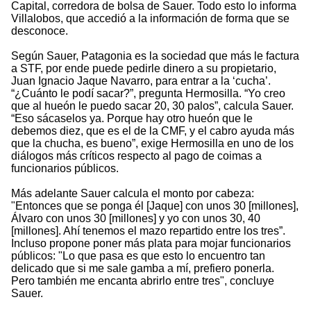
Capital, corredora de bolsa de Sauer. Todo esto lo informa
Villalobos, que accedió a la información de forma que se
desconoce.
Según Sauer, Patagonia es la sociedad que más le factura
a STF, por ende puede pedirle dinero a su propietario,
Juan Ignacio Jaque Navarro, para entrar a la ‘cucha’.
“¿Cuánto le podí sacar?”, pregunta Hermosilla. “Yo creo
que al hueón le puedo sacar 20, 30 palos”, calcula Sauer.
“Eso sácaselos ya. Porque hay otro hueón que le
debemos diez, que es el de la CMF, y el cabro ayuda más
que la chucha, es bueno”, exige Hermosilla en uno de los
diálogos más críticos respecto al pago de coimas a
funcionarios públicos.
Más adelante Sauer calcula el monto por cabeza:
"Entonces que se ponga él [Jaque] con unos 30 [millones],
Álvaro con unos 30 [millones] y yo con unos 30, 40
[millones]. Ahí tenemos el mazo repartido entre los tres”.
Incluso propone poner más plata para mojar funcionarios
públicos: "Lo que pasa es que esto lo encuentro tan
delicado que si me sale gamba a mí, prefiero ponerla.
Pero también me encanta abrirlo entre tres", concluye
Sauer.