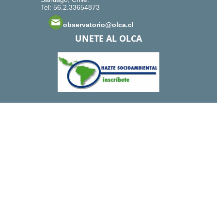
Tel: 56.2.33654873
observatorio@olca.cl
UNETE AL OLCA