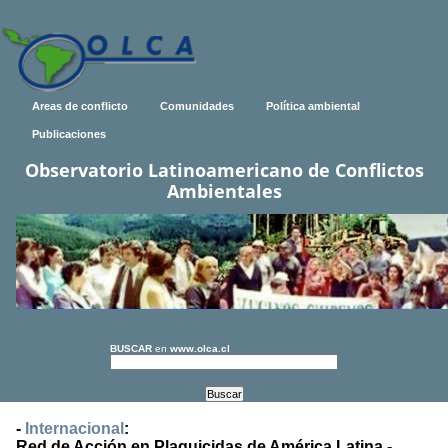
Areas de conflicto
Comunidades
Política ambiental
Publicaciones
Observatorio Latinoamericano de Conflictos
Ambientales
BUSCAR
en
www.olca.cl
-
Internacional
:
Red de Acción en Plaguicidas de América Latina -