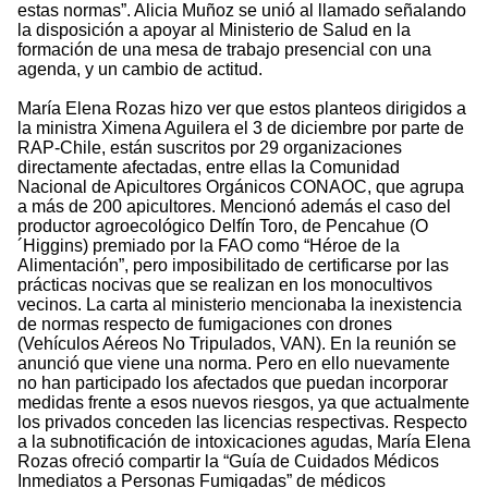
estas normas”. Alicia Muñoz se unió al llamado señalando
la disposición a apoyar al Ministerio de Salud en la
formación de una mesa de trabajo presencial con una
agenda, y un cambio de actitud.
María Elena Rozas hizo ver que estos planteos dirigidos a
la ministra Ximena Aguilera el 3 de diciembre por parte de
RAP-Chile, están suscritos por 29 organizaciones
directamente afectadas, entre ellas la Comunidad
Nacional de Apicultores Orgánicos CONAOC, que agrupa
a más de 200 apicultores. Mencionó además el caso del
productor agroecológico Delfín Toro, de Pencahue (O
´Higgins) premiado por la FAO como “Héroe de la
Alimentación”, pero imposibilitado de certificarse por las
prácticas nocivas que se realizan en los monocultivos
vecinos. La carta al ministerio mencionaba la inexistencia
de normas respecto de fumigaciones con drones
(Vehículos Aéreos No Tripulados, VAN). En la reunión se
anunció que viene una norma. Pero en ello nuevamente
no han participado los afectados que puedan incorporar
medidas frente a esos nuevos riesgos, ya que actualmente
los privados conceden las licencias respectivas. Respecto
a la subnotificación de intoxicaciones agudas, María Elena
Rozas ofreció compartir la “Guía de Cuidados Médicos
Inmediatos a Personas Fumigadas” de médicos