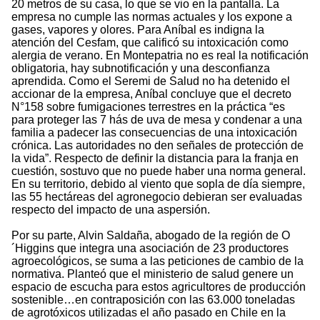
20 metros de su casa, lo que se vio en la pantalla. La
empresa no cumple las normas actuales y los expone a
gases, vapores y olores. Para Aníbal es indigna la
atención del Cesfam, que calificó su intoxicación como
alergia de verano. En Montepatria no es real la notificación
obligatoria, hay subnotificación y una desconfianza
aprendida. Como el Seremi de Salud no ha detenido el
accionar de la empresa, Aníbal concluye que el decreto
N°158 sobre fumigaciones terrestres en la práctica “es
para proteger las 7 hás de uva de mesa y condenar a una
familia a padecer las consecuencias de una intoxicación
crónica. Las autoridades no den señales de protección de
la vida”. Respecto de definir la distancia para la franja en
cuestión, sostuvo que no puede haber una norma general.
En su territorio, debido al viento que sopla de día siempre,
las 55 hectáreas del agronegocio debieran ser evaluadas
respecto del impacto de una aspersión.
Por su parte, Alvin Saldaña, abogado de la región de O
´Higgins que integra una asociación de 23 productores
agroecológicos, se suma a las peticiones de cambio de la
normativa. Planteó que el ministerio de salud genere un
espacio de escucha para estos agricultores de producción
sostenible…en contraposición con las 63.000 toneladas
de agrotóxicos utilizadas el año pasado en Chile en la