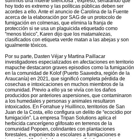
sufrimos una muerte silenciosa”, expresó, señalando que
hoy todo es extremo y las políticas públicas deben ser
acordes a ello. Ante el anuncio de Carolina de la Fuente
acerca de la elaboración por SAG de un protocolo de
fumigación en colmenas, que elimina la franja de
protección si se usa un plaguicida etiquetado como
“menos tóxico”, Karen dijo que los matamalezas,
clasificados con etiqueta verde matan a las abejas y son
igualmente tóxicos.
Por su parte, Dasten Véjar y Martina Paillacar
investigadores especializados en afectaciones en territorio
mapuche destacaron graves episodios como la fumigación
en la comunidad de Kolof (Puerto Saavedra, región de la
Araucanía) en 2021, que significó completa pérdida de
cosechas e intoxicaciones en muchos miembros de la
comunidad. Previo a ello ya se vivía con los daños
producidos por anteriores aspersiones, que contaminaron
a los humedales y personas y animales resultaron
intoxicados. En Forrahue y Huillinco, territorios de San
Juan de la Costa, ello configura un delito de “ecocidio por
fumigación”. La empresa Tripan Solutions aplica el
herbicida cancerígeno glifosato en terrenos de la
comunidad Popoen, colindantes con plantaciones
forestales, exponiendo a escolares a fumigaciones e