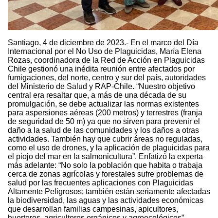
Santiago, 4 de diciembre de 2023.- En el marco del Día
Internacional por el No Uso de Plaguicidas, María Elena
Rozas, coordinadora de la Red de Acción en Plaguicidas
Chile gestionó una inédita reunión entre afectados por
fumigaciones, del norte, centro y sur del país, autoridades
del Ministerio de Salud y RAP-Chile. “Nuestro objetivo
central era resaltar que, a más de una década de su
promulgación, se debe actualizar las normas existentes
para aspersiones aéreas (200 metros) y terrestres (franja
de seguridad de 50 m) ya que no sirven para prevenir el
daño a la salud de las comunidades y los daños a otras
actividades. También hay que cubrir áreas no reguladas,
como el uso de drones, y la aplicación de plaguicidas para
el piojo del mar en la salmonicultura”. Enfatizó la experta
más adelante: “No solo la población que habita o trabaja
cerca de zonas agrícolas y forestales sufre problemas de
salud por las frecuentes aplicaciones con Plaguicidas
Altamente Peligrosos; también están seriamente afectadas
la biodiversidad, las aguas y las actividades económicas
que desarrollan familias campesinas, apicultores,
huerteros, agricultores orgánicos y agroecológicos”.