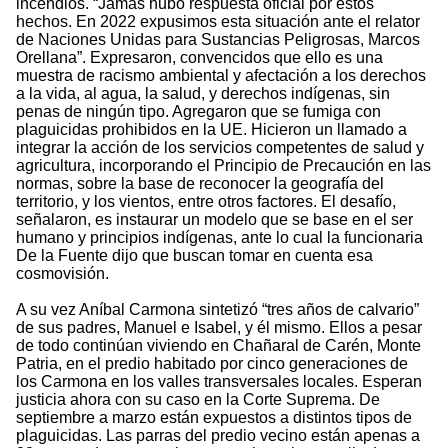
incendios. “Jamás hubo respuesta oficial por estos
hechos. En 2022 expusimos esta situación ante el relator
de Naciones Unidas para Sustancias Peligrosas, Marcos
Orellana”. Expresaron, convencidos que ello es una
muestra de racismo ambiental y afectación a los derechos
a la vida, al agua, la salud, y derechos indígenas, sin
penas de ningún tipo. Agregaron que se fumiga con
plaguicidas prohibidos en la UE. Hicieron un llamado a
integrar la acción de los servicios competentes de salud y
agricultura, incorporando el Principio de Precaución en las
normas, sobre la base de reconocer la geografía del
territorio, y los vientos, entre otros factores. El desafío,
señalaron, es instaurar un modelo que se base en el ser
humano y principios indígenas, ante lo cual la funcionaria
De la Fuente dijo que buscan tomar en cuenta esa
cosmovisión.
A su vez Aníbal Carmona sintetizó “tres años de calvario”
de sus padres, Manuel e Isabel, y él mismo. Ellos a pesar
de todo continúan viviendo en Chañaral de Carén, Monte
Patria, en el predio habitado por cinco generaciones de
los Carmona en los valles transversales locales. Esperan
justicia ahora con su caso en la Corte Suprema. De
septiembre a marzo están expuestos a distintos tipos de
plaguicidas. Las parras del predio vecino están apenas a