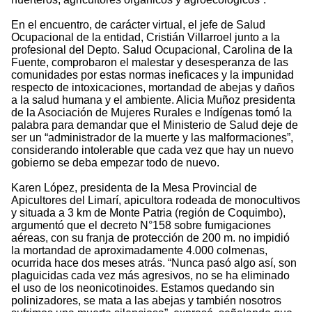
En el encuentro, de carácter virtual, el jefe de Salud
Ocupacional de la entidad, Cristián Villarroel junto a la
profesional del Depto. Salud Ocupacional, Carolina de la
Fuente, comprobaron el malestar y desesperanza de las
comunidades por estas normas ineficaces y la impunidad
respecto de intoxicaciones, mortandad de abejas y daños
a la salud humana y el ambiente. Alicia Muñoz presidenta
de la Asociación de Mujeres Rurales e Indígenas tomó la
palabra para demandar que el Ministerio de Salud deje de
ser un “administrador de la muerte y las malformaciones”,
considerando intolerable que cada vez que hay un nuevo
gobierno se deba empezar todo de nuevo.
Karen López, presidenta de la Mesa Provincial de
Apicultores del Limarí, apicultora rodeada de monocultivos
y situada a 3 km de Monte Patria (región de Coquimbo),
argumentó que el decreto N°158 sobre fumigaciones
aéreas, con su franja de protección de 200 m. no impidió
la mortandad de aproximadamente 4.000 colmenas,
ocurrida hace dos meses atrás. “Nunca pasó algo así, son
plaguicidas cada vez más agresivos, no se ha eliminado
el uso de los neonicotinoides. Estamos quedando sin
polinizadores, se mata a las abejas y también nosotros