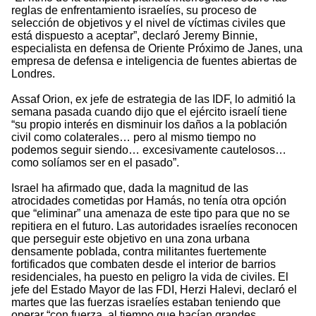
reglas de enfrentamiento israelíes, su proceso de
selección de objetivos y el nivel de víctimas civiles que
está dispuesto a aceptar”, declaró Jeremy Binnie,
especialista en defensa de Oriente Próximo de Janes, una
empresa de defensa e inteligencia de fuentes abiertas de
Londres.
Assaf Orion, ex jefe de estrategia de las IDF, lo admitió la
semana pasada cuando dijo que el ejército israelí tiene
“su propio interés en disminuir los daños a la población
civil como colaterales… pero al mismo tiempo no
podemos seguir siendo… excesivamente cautelosos…
como solíamos ser en el pasado”.
Israel ha afirmado que, dada la magnitud de las
atrocidades cometidas por Hamás, no tenía otra opción
que “eliminar” una amenaza de este tipo para que no se
repitiera en el futuro. Las autoridades israelíes reconocen
que perseguir este objetivo en una zona urbana
densamente poblada, contra militantes fuertemente
fortificados que combaten desde el interior de barrios
residenciales, ha puesto en peligro la vida de civiles. El
jefe del Estado Mayor de las FDI, Herzi Halevi, declaró el
martes que las fuerzas israelíes estaban teniendo que
operar “con fuerza, al tiempo que hacían grandes