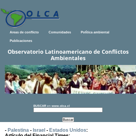
Areas de conflicto
Comunidades
Política ambiental
Publicaciones
Observatorio Latinoamericano de Conflictos
Ambientales
BUSCAR
en
www.olca.cl
-
Palestina
-
Israel
-
Estados Unidos
:
Artículo del Financial Times: