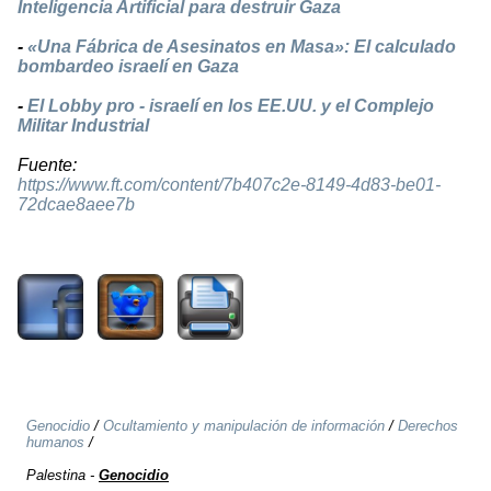
Inteligencia Artificial para destruir Gaza
-
«Una Fábrica de Asesinatos en Masa»: El calculado
bombardeo israelí en Gaza
-
El Lobby pro - israelí en los EE.UU. y el Complejo
Militar Industrial
Fuente:
https://www.ft.com/content/7b407c2e-8149-4d83-be01-
72dcae8aee7b
1127
Genocidio
/
Ocultamiento y manipulación de información
/
Derechos
humanos
/
Palestina
-
Genocidio