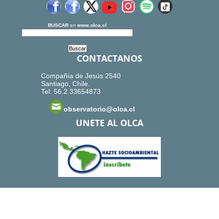
BUSCAR
en
www.olca.cl
CONTACTANOS
Compañía de Jesús 2540
Santiago, Chile.
Tel: 56.2.33654873
observatorio@olca.cl
UNETE AL OLCA