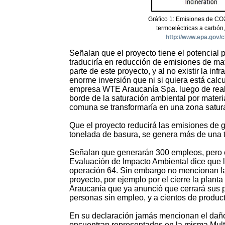
Gráfico 1: Emisiones de CO2
termoeléctricas a carbón,
http://www.epa.gov/
Señalan que el proyecto tiene el potencial 
traduciría en reducción de emisiones de mat
parte de este proyecto, y al no existir la i
enorme inversión que ni si quiera está calc
empresa WTE Araucanía Spa. luego de reali
borde de la saturación ambiental por materia
comuna se transformaría en una zona satur
Que el proyecto reducirá las emisiones de g
tonelada de basura, se genera más de una 
Señalan que generarán 300 empleos, pero e
Evaluación de Impacto Ambiental dice que l
operación 64. Sin embargo no mencionan la 
proyecto, por ejemplo por el cierre la pla
Araucanía que ya anunció que cerrará sus pu
personas sin empleo, y a cientos de produc
En su declaración jamás mencionan el daño 
encuentran representados en la misma Multigr