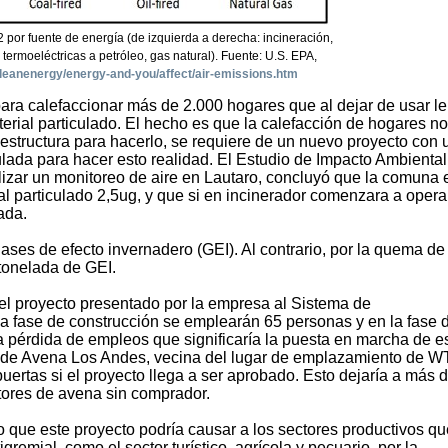
 por fuente de energía (de izquierda a derecha: incineración,
 termoeléctricas a petróleo, gas natural). Fuente: U.S. EPA,
cleanenergy/energy-and-you/affect/air-emissions.htm
para calefaccionar más de 2.000 hogares que al dejar de usar l
erial particulado. El hecho es que la calefacción de hogares no
nfraestructura para hacerlo, se requiere de un nuevo proyecto con
ulada para hacer esto realidad. El Estudio de Impacto Ambiental
zar un monitoreo de aire en Lautaro, concluyó que la comuna e
l particulado 2,5ug, y que si en incinerador comenzara a operar
ada.
ases de efecto invernadero (GEI). Al contrario, por la quema de
tonelada de GEI.
l proyecto presentado por la empresa al Sistema de
a fase de construcción se emplearán 65 personas y en la fase 
pérdida de empleos que significaría la puesta en marcha de e
nta de Avena Los Andes, vecina del lugar de emplazamiento de 
ertas si el proyecto llega a ser aprobado. Esto dejaría a más 
tores de avena sin comprador.
que este proyecto podría causar a los sectores productivos qu
emial, como el sector turístico, agrícola y pecuario, por la