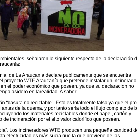
bientales, señalaron lo siguiente respecto de la declaración 
raucanía:
ial de La Araucanía declare públicamente que se encuentra
el proyecto WTE Araucanía que pretende instalar un incinerado
 en el poder económico que poseen, ya que su declaración no
nga asidero en larealidad. A saber:
 “basura no reciclable”. Esto es totalmente falso ya que el pr
 antes de la quema, y por tanto sería todo el flujo completo de 
 incluyendo los materiales reciclables donde el papel, cartón y
o de incineración por el alto valor calorífico que poseen.
impia”. Los incineradores WTE producen una pequeña cantidad d
sta electricidad es más sucia que la que proviene de las