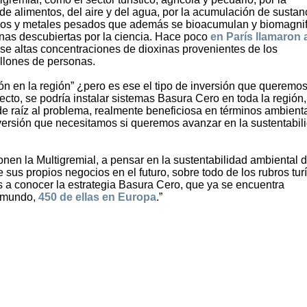
e alimentos, del aire y del agua, por la acumulación de sustan
anos y metales pesados que además se bioacumulan y biomagnif
as descubiertas por la ciencia. Hace poco
en París llamaron 
se altas concentraciones de dioxinas provenientes de los
illones de personas.
ión en la región” ¿pero es ese el tipo de inversión que queremo
ecto, se podría instalar sistemas Basura Cero en toda la región,
 raíz al problema, realmente beneficiosa en términos ambienta
nversión que necesitamos si queremos avanzar en la sustentabil
n la Multigremial, a pensar en la sustentabilidad ambiental d
 sus propios negocios en el futuro, sobre todo de los rubros turí
s a conocer la estrategia Basura Cero, que ya se encuentra
l mundo,
450 de ellas en Europa
.”