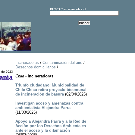
BUSCAR
en
www.olca.cl
Incineradoras
/
Contaminación del aire
/
Desechos domiciliarios
/
e de 2023
anía
Chile
-
Incineradoras
Triunfo ciudadano: Municipalidad de
Chile Chico retira proyecto bicomunal
de incineración de basura
(02/04/2025)
Investigan acoso y amenazas contra
ambientalista Alejandra Parra
(11/03/2025)
Apoyo a Alejandra Parra y a la Red de
Acción por los Derechos Ambientales
ante el acoso y la difamación
(05/03/2025)