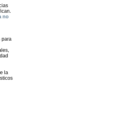
cias
ican.
a no
s para
les,
idad
e la
sticos