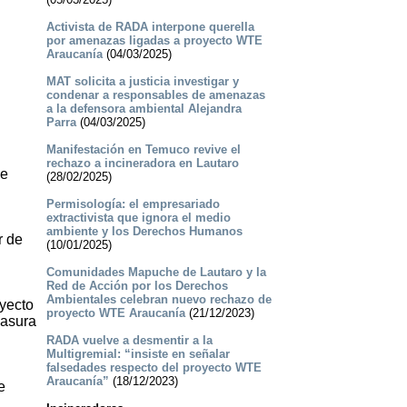
Activista de RADA interpone querella
por amenazas ligadas a proyecto WTE
Araucanía
(04/03/2025)
MAT solicita a justicia investigar y
condenar a responsables de amenazas
a la defensora ambiental Alejandra
Parra
(04/03/2025)
Manifestación en Temuco revive el
rechazo a incineradora en Lautaro
de
(28/02/2025)
Permisología: el empresariado
extractivista que ignora el medio
ambiente y los Derechos Humanos
r de
(10/01/2025)
Comunidades Mapuche de Lautaro y la
Red de Acción por los Derechos
Ambientales celebran nuevo rechazo de
oyecto
proyecto WTE Araucanía
(21/12/2023)
basura
RADA vuelve a desmentir a la
Multigremial: “insiste en señalar
falsedades respecto del proyecto WTE
Araucanía”
(18/12/2023)
e