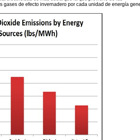
ás gases de efecto invernadero por cada unidad de energía gen