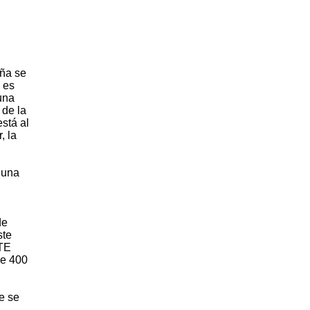
eña se
 es
 una
 de la
stá al
, la
 una
de
ste
WTE
de 400
e se