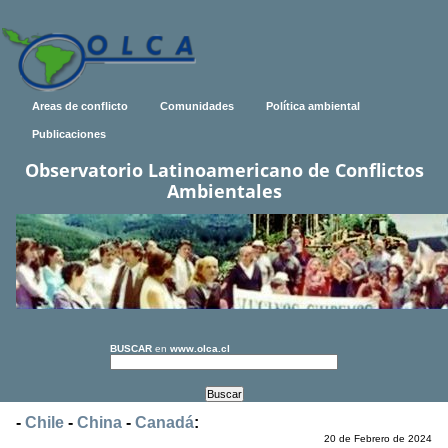
Areas de conflicto
Comunidades
Política ambiental
Publicaciones
Observatorio Latinoamericano de Conflictos
Ambientales
BUSCAR
en
www.olca.cl
-
Chile
-
China
-
Canadá
:
20 de Febrero de 2024