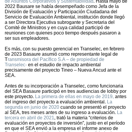
de Asuntos Corporativos y Sustentabilidad
. Hasta mayo de
2022 Bausare se había desempeñado como Jefa de la
División de Evaluación y Participación Ciudadana del
Servicio de Evaluación Ambiental, institución donde llegó
a ser Directora Ejecutiva subrogante y Secretaria del
Comité de Ministros y en cuya calidad participó de
reuniones con quienes poco tiempo después pasaron a
ser sus empleadores.
Es más, con su puesto gerencial en Transelec, en febrero
de 2023 Basaure asumió como representante legal de
T
ransmisora del Pacífico S.A – de propiedad de
Transelec-
en el estudio de impacto ambiental
precisamente del proyecto Tineo – Nueva Ancud ante el
SEA.
Antes de su incorporación a Transelec, como funcionaria
del SEA Basaure participó en tres audiencias de lobby por
este proyecto.
La primera de ellas en mayo de 2019,
antes
del ingreso del proyecto a evaluación ambiental.
La
segunda en junio de 2020
cuando se presentó el proyecto
al SEA, tres meses antes de su ingreso a evaluación.
La
tercera en abril de 2021
, trató la materia “criterios de
evaluación en proyectos de inversión”, justo en el período
en que el SEA envió a la empresa el informe anexo de