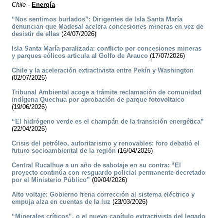
Chile
-
Energía
“Nos sentimos burlados”: Dirigentes de Isla Santa María
denuncian que Madesal acelera concesiones mineras en vez de
desistir de ellas
(24/07/2026)
Isla Santa María paralizada: conflicto por concesiones mineras
y parques eólicos articula al Golfo de Arauco
(17/07/2026)
Chile y la aceleración extractivista entre Pekín y Washington
(02/07/2026)
Tribunal Ambiental acoge a trámite reclamación de comunidad
indígena Quechua por aprobación de parque fotovoltaico
(19/06/2026)
“El hidrógeno verde es el champán de la transición energética”
(22/04/2026)
Crisis del petróleo, autoritarismo y renovables: foro debatió el
futuro socioambiental de la región
(16/04/2026)
Central Rucalhue a un año de sabotaje en su contra: “El
proyecto continúa con resguardo policial permanente decretado
por el Ministerio Público”
(09/04/2026)
Alto voltaje: Gobierno frena corrección al sistema eléctrico y
empuja alza en cuentas de la luz
(23/03/2026)
“Minerales críticos”, o el nuevo capítulo extractivista del legado