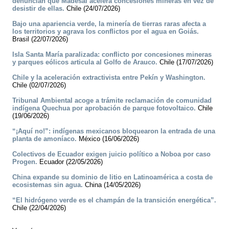
denuncian que Madesal acelera concesiones mineras en vez de
desistir de ellas.
Chile (24/07/2026)
Bajo una apariencia verde, la minería de tierras raras afecta a
los territorios y agrava los conflictos por el agua en Goiás.
Brasil (22/07/2026)
Isla Santa María paralizada: conflicto por concesiones mineras
y parques eólicos articula al Golfo de Arauco.
Chile (17/07/2026)
Chile y la aceleración extractivista entre Pekín y Washington.
Chile (02/07/2026)
Tribunal Ambiental acoge a trámite reclamación de comunidad
indígena Quechua por aprobación de parque fotovoltaico.
Chile
(19/06/2026)
“¡Aquí no!”: indígenas mexicanos bloquearon la entrada de una
planta de amoníaco.
México (16/06/2026)
Colectivos de Ecuador exigen juicio político a Noboa por caso
Progen.
Ecuador (22/05/2026)
China expande su dominio de litio en Latinoamérica a costa de
ecosistemas sin agua.
China (14/05/2026)
“El hidrógeno verde es el champán de la transición energética”.
Chile (22/04/2026)