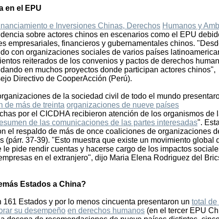
na en el EPU
inanciamiento e Inversiones Chinas, Derechos
Humanos y Amb
idencia sobre actores chinos en escenarios como el EPU debid
res empresariales, financieros y gubernamentales chinos. "Desd
o con organizaciones sociales de varios países latinoameric
ientos reiterados de los convenios y pactos de derechos huma
á dando en muchos proyectos donde participan actores chinos",
jo Directivo de CooperAcción (Perú).
rganizaciones de la sociedad civil de todo el mundo presentar
 de más de treinta
organizaciones de nueve países
has por el CICDHA recibieron atención de los organismos de 
esumen de las comunicaciones de las partes interesadas
". Est
 el respaldo de más de once coaliciones de organizaciones d
nes (párr. 37-39). "Esto muestra que existe un movimiento global
e le pide rendir cuentas y hacerse cargo de los impactos sociale
mpresas en el extranjero", dijo Maria Elena Rodriguez del Bric
demás Estados a China?
on 161 Estados y por lo menos cincuenta presentaron un
total de
jorar su desempeño
en derechos humanos
(en el tercer EPU Ch