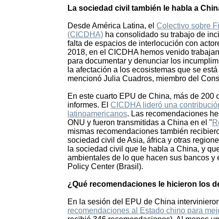
La sociedad civil también le habla a Chi
Desde América Latina, el
Colectivo sobre F
(CICDHA)
ha consolidado su trabajo de inc
falta de espacios de interlocución con acto
2018, en el CICDHA hemos venido trabajand
para documentar y denunciar los incumplim
la afectación a los ecosistemas que se est
mencionó Julia Cuadros, miembro del Conse
En este cuarto EPU de China, más de 200 o
informes. El
CICDHA lideró una contribución
latinoamericanos
. Las recomendaciones hec
ONU y fueron transmitidas a China en el "
R
mismas recomendaciones también recibieron
sociedad civil de Asia, áfrica y otras regio
la sociedad civil que le habla a China, y qu
ambientales de lo que hacen sus bancos y e
Policy Center (Brasil).
¿Qué recomendaciones le hicieron los 
En la sesión del EPU de China intervinier
recomendaciones al Estado chino para me