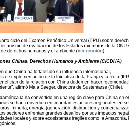
 cuarto ciclo del Examen Periódico Universal (EPU) sobre derec
 mecanismo de evaluación de los Estados miembros de la ONU 
s de derechos humanos y el ambiente (
Ver reunión
).
rsiones Chinas, Derechos Humanos y Ambiente (CICDHA)
 que China ha fortalecido su influencia internacional,
de implementación de la Iniciativa de la Franja y la Ruta (IFR
benefician de la relación con China duden en hacer recomenda
nte", afirmó Maia Seeger, directora de Sustentarse (Chile).
américa la ha convertido en una región clave para China en el
nos se han convertido en importantes actores regionales en se
uros, minería, energía (generación, distribución y comercializac
estos sectores enfrentan grandes desafíos por sus impactos nega
ades locales y sobre ecosistemas frágiles como la Amazonía, 
gónicos.