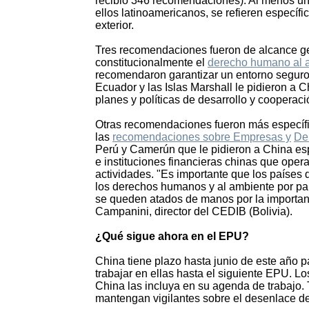
recibió 346 recomendaciones). Al menos un
ellos latinoamericanos, se refieren específ
exterior.
Tres recomendaciones fueron de alcance ge
constitucionalmente el
derecho humano al a
recomendaron garantizar un entorno seguro
Ecuador y las Islas Marshall le pidieron a
planes y políticas de desarrollo y cooperaci
Otras recomendaciones fueron más específi
las
recomendaciones sobre Empresas y
De
Perú y Camerún que le pidieron a China e
e instituciones financieras chinas que ope
actividades. "Es importante que los países
los derechos humanos y al ambiente por part
se queden atados de manos por la importan
Campanini, director del CEDIB (Bolivia).
¿Qué sigue ahora en el EPU?
China tiene plazo hasta junio de este año 
trabajar en ellas hasta el siguiente EPU.
China las incluya en su agenda de trabajo. 
mantengan vigilantes sobre el desenlace d