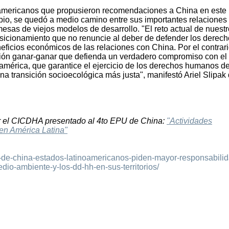
inoamericanos que propusieron recomendaciones a China en este
bio, se quedó a medio camino entre sus importantes relaciones
esas de viejos modelos de desarrollo. "El reto actual de nuest
osicionamiento que no renuncie al deber de defender los derec
ficios económicos de las relaciones con China. Por el contrari
ón ganar-ganar que defienda un verdadero compromiso con el
oamérica, que garantice el ejercicio de los derechos humanos d
na transición socioecológica más justa", manifestó Ariel Slipak
or el CICDHA presentado al 4to EPU de China:
"Actividades
en América Latina"
u-de-china-estados-latinoamericanos-piden-mayor-responsabilid
dio-ambiente-y-los-dd-hh-en-sus-territorios/