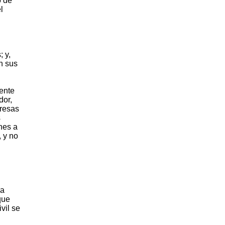
o de
l
 y,
n sus
ente
dor,
presas
s
nes a
, y no
ra
que
vil se