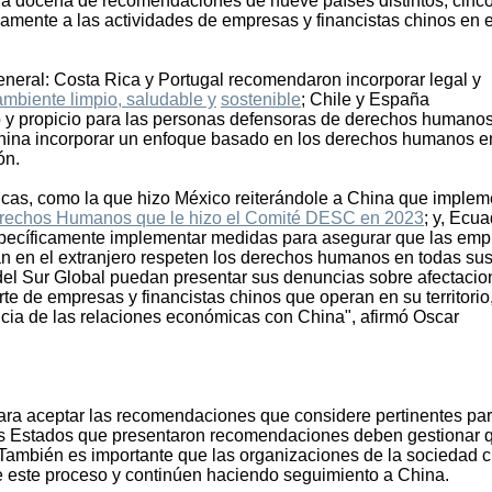
a docena de recomendaciones de nueve países distintos, cinc
icamente a las actividades de empresas y financistas chinos en e
neral: Costa Rica y Portugal recomendaron incorporar legal y
mbiente limpio, saludable y
sostenible
; Chile y España
 y propicio para las personas defensoras de derechos humanos;
 China incorporar un enfoque basado en los derechos humanos e
ón.
cas, como la que hizo México reiterándole a China que implem
rechos Humanos que le hizo el Comité DESC en 2023
; y, Ecua
specíficamente implementar medidas para asegurar que las em
ran en el extranjero respeten los derechos humanos en todas su
 del Sur Global puedan presentar sus denuncias sobre afectacio
e de empresas y financistas chinos que operan en su territorio
cia de las relaciones económicas con China", afirmó Oscar
para aceptar las recomendaciones que considere pertinentes pa
 Los Estados que presentaron recomendaciones deben gestionar 
También es importante que las organizaciones de la sociedad ci
e este proceso y continúen haciendo seguimiento a China.