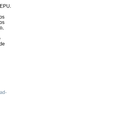
 EPU.
ros
hos
o,
e
 de
ad-