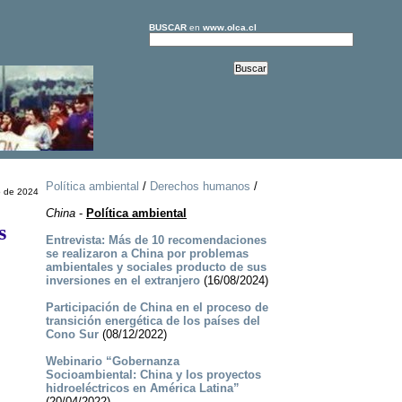
BUSCAR
en
www.olca.cl
Política ambiental
/
Derechos humanos
/
o de 2024
y
China
-
Política ambiental
s
Entrevista: Más de 10 recomendaciones
se realizaron a China por problemas
ambientales y sociales producto de sus
inversiones en el extranjero
(16/08/2024)
Participación de China en el proceso de
transición energética de los países del
Cono Sur
(08/12/2022)
Webinario “Gobernanza
Socioambiental: China y los proyectos
hidroeléctricos en América Latina”
(20/04/2022)