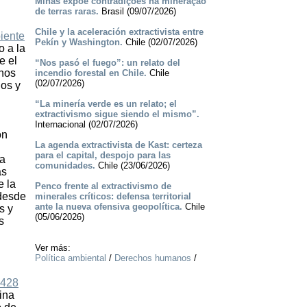
Minas expõe contradições na mineração
de terras raras.
Brasil (09/07/2026)
Chile y la aceleración extractivista entre
iente
Pekín y Washington.
Chile (02/07/2026)
o a la
e el
“Nos pasó el fuego”: un relato del
anos
incendio forestal en Chile.
Chile
(02/07/2026)
nos y
“La minería verde es un relato; el
extractivismo sigue siendo el mismo”.
Internacional (02/07/2026)
on
La agenda extractivista de Kast: certeza
para el capital, despojo para las
la
comunidades.
Chile (23/06/2026)
as
e la
Penco frente al extractivismo de
 desde
minerales críticos: defensa territorial
ante la nueva ofensiva geopolítica.
Chile
s y
(05/06/2026)
s
Ver más:
Política ambiental
/
Derechos humanos
/
 428
ina