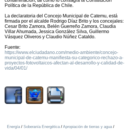
contaminación, tal como lo consagra la Constitución
Política de la República de Chile.
La declaratoria del Concejo Municipal de Catemu, está
firmada por el alcalde Rodrigo Díaz Brito y los concejales:
Cesar Brito Zamora, Belén Guerreño Zamora, Claudia
Villar Ahumada, Jessica González Silva, Guillermo
Vásquez Oliveros y Claudio Núñez Cataldo.
Fuente:
https://www.elciudadano.com/medio-ambiente/concejo-
municipal-de-catemu-manifiesta-su-categorico-rechazo-a-
proyectos-fotovoltaicos-afectan-al-desarrollo-y-calidad-de-
vida/04/01/
1163
Energía
/
Soberanía Energética
/
Apropiación de tierras y agua
/