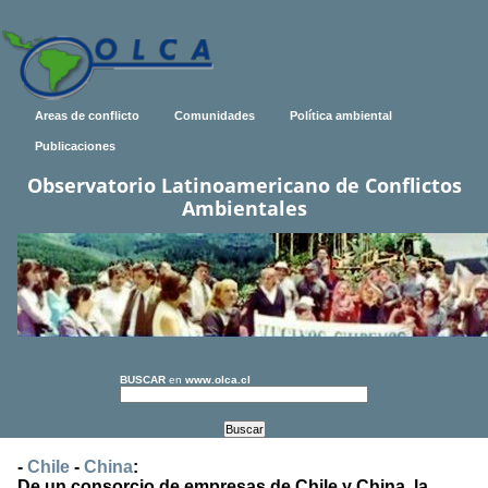
Areas de conflicto
Comunidades
Política ambiental
Publicaciones
Observatorio Latinoamericano de Conflictos
Ambientales
BUSCAR
en
www.olca.cl
-
Chile
-
China
:
De un consorcio de empresas de Chile y China, la