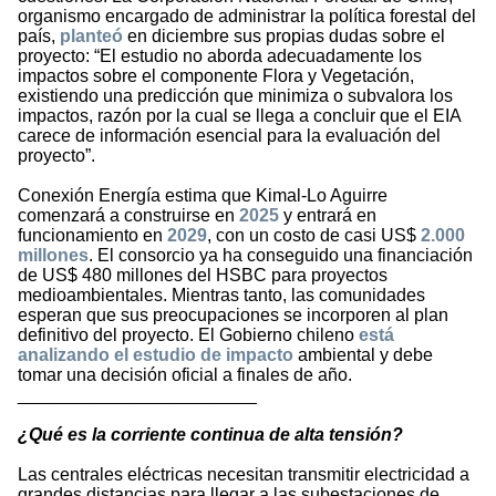
organismo encargado de administrar la política forestal del
país,
planteó
en diciembre sus propias dudas sobre el
proyecto: “El estudio no aborda adecuadamente los
impactos sobre el componente Flora y Vegetación,
existiendo una predicción que minimiza o subvalora los
impactos, razón por la cual se llega a concluir que el EIA
carece de información esencial para la evaluación del
proyecto”.
Conexión Energía estima que Kimal-Lo Aguirre
comenzará a construirse en
2025
y entrará en
funcionamiento en
2029
, con un costo de casi US$
2.000
millones
. El consorcio ya ha conseguido una financiación
de US$ 480 millones del HSBC para proyectos
medioambientales. Mientras tanto, las comunidades
esperan que sus preocupaciones se incorporen al plan
definitivo del proyecto. El Gobierno chileno
está
analizando el estudio de impacto
ambiental y debe
tomar una decisión oficial a finales de año.
________________________
¿Qué es la corriente continua de alta tensión?
Las centrales eléctricas necesitan transmitir electricidad a
grandes distancias para llegar a las subestaciones de