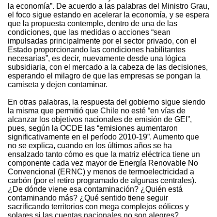
la economía”. De acuerdo a las palabras del Ministro Grau,
el foco sigue estando en acelerar la economía, y se espera
que la propuesta contemple, dentro de una de las
condiciones, que las medidas o acciones “sean
impulsadas principalmente por el sector privado, con el
Estado proporcionando las condiciones habilitantes
necesarias”, es decir, nuevamente desde una lógica
subsidiaria, con el mercado a la cabeza de las decisiones,
esperando el milagro de que las empresas se pongan la
camiseta y dejen contaminar.
En otras palabras, la respuesta del gobierno sigue siendo
la misma que permitió que Chile no esté “en vías de
alcanzar los objetivos nacionales de emisión de GEI”,
pues, según la OCDE las “emisiones aumentaron
significativamente en el período 2010-19”. Aumento que
no se explica, cuando en los últimos años se ha
ensalzado tanto cómo es que la matriz eléctrica tiene un
componente cada vez mayor de Energía Renovable No
Convencional (ERNC) y menos de termoelectricidad a
carbón (por el retiro programado de algunas centrales).
¿De dónde viene esa contaminación? ¿Quién está
contaminando más? ¿Qué sentido tiene seguir
sacrificando territorios con mega complejos eólicos y
solares si las cuentas nacionales no son alegres?