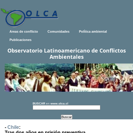
Areas de conflicto
Comunidades
Política ambiental
Publicaciones
Observatorio Latinoamericano de Conflictos
Ambientales
BUSCAR
en
www.olca.cl
-
Chile
:
Tras dos años en prisión preventiva