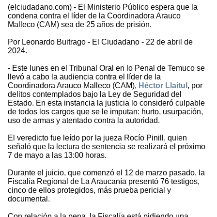
(elciudadano.com) - El Ministerio Público espera que la
condena contra el líder de la Coordinadora Arauco
Malleco (CAM) sea de 25 años de prisión.
Por Leonardo Buitrago - El Ciudadano - 22 de abril de
2024.
- Este lunes en el Tribunal Oral en lo Penal de Temuco se
llevó a cabo la audiencia contra el líder de la
Coordinadora Arauco Malleco (CAM),
Héctor Llaitul
, por
delitos contemplados bajo la Ley de Seguridad del
Estado. En esta instancia la justicia lo consideró culpable
de todos los cargos que se le imputan: hurto, usurpación,
uso de armas y atentado contra la autoridad.
El veredicto fue leído por la jueza Rocío Pinill, quien
señaló que la lectura de sentencia se realizará el próximo
7 de mayo a las 13:00 horas.
Durante el juicio, que comenzó el 12 de marzo pasado, la
Fiscalía Regional de La Araucanía presentó 76 testigos,
cinco de ellos protegidos, más prueba pericial y
documental.
Con relación a la pena, la Fiscalía está pidiendo una