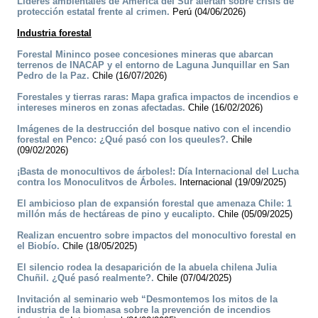
Líderes ambientales de América del Sur alertan sobre crisis de
protección estatal frente al crimen.
Perú (04/06/2026)
Industria forestal
Forestal Mininco posee concesiones mineras que abarcan
terrenos de INACAP y el entorno de Laguna Junquillar en San
Pedro de la Paz.
Chile (16/07/2026)
Forestales y tierras raras: Mapa grafica impactos de incendios e
intereses mineros en zonas afectadas.
Chile (16/02/2026)
Imágenes de la destrucción del bosque nativo con el incendio
forestal en Penco: ¿Qué pasó con los queules?.
Chile
(09/02/2026)
¡Basta de monocultivos de árboles!: Día Internacional del Lucha
contra los Monoculitvos de Árboles.
Internacional (19/09/2025)
El ambicioso plan de expansión forestal que amenaza Chile: 1
millón más de hectáreas de pino y eucalipto.
Chile (05/09/2025)
Realizan encuentro sobre impactos del monocultivo forestal en
el Biobío.
Chile (18/05/2025)
El silencio rodea la desaparición de la abuela chilena Julia
Chuñil. ¿Qué pasó realmente?.
Chile (07/04/2025)
Invitación al seminario web “Desmontemos los mitos de la
industria de la biomasa sobre la prevención de incendios