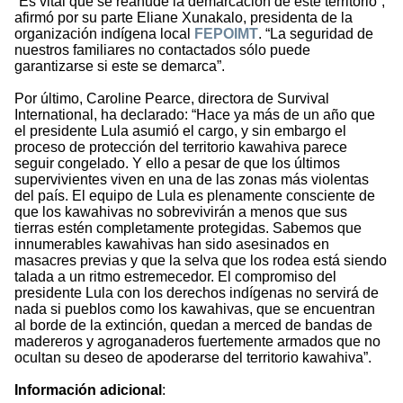
“Es vital que se reanude la demarcación de este territorio”,
afirmó por su parte Eliane Xunakalo, presidenta de la
organización indígena local
FEPOIMT
. “La seguridad de
nuestros familiares no contactados sólo puede
garantizarse si este se demarca”.
Por último, Caroline Pearce, directora de Survival
International, ha declarado: “Hace ya más de un año que
el presidente Lula asumió el cargo, y sin embargo el
proceso de protección del territorio kawahiva parece
seguir congelado. Y ello a pesar de que los últimos
supervivientes viven en una de las zonas más violentas
del país. El equipo de Lula es plenamente consciente de
que los kawahivas no sobrevivirán a menos que sus
tierras estén completamente protegidas. Sabemos que
innumerables kawahivas han sido asesinados en
masacres previas y que la selva que los rodea está siendo
talada a un ritmo estremecedor. El compromiso del
presidente Lula con los derechos indígenas no servirá de
nada si pueblos como los kawahivas, que se encuentran
al borde de la extinción, quedan a merced de bandas de
madereros y agroganaderos fuertemente armados que no
ocultan su deseo de apoderarse del territorio kawahiva”.
Información adicional
: