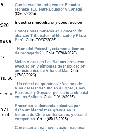
la
Confederación indígena de Ecuador
rechaza TLC entre Ecuador y Canadá
(03/02/2025)
Industria inmobiliaria y construcción
 2020
Concesiones mineras en Concepción
abarcan Tribunales, el Mercado y Plaza
Perú.
Chile (09/07/2026)
una de
“Humedal Paicaví: ¿estamos a tiempo
de protegerlo?”.
Chile (07/04/2026)
os
Malos olores en Las Salinas provocan
evacuación y síntomas de intoxicación
en residentes de Viña del Mar.
Chile
(17/03/2026)
 no se
“Un cóctel de químicos”: Vecinos de
Viña del Mar denuncian a Copec, Enex,
Petrobras y Sonacol por daño ambiental
esentó
en Las Salinas.
Chile (10/12/2025)
Presentan la demanda colectiva por
n al
daño ambiental más grande en la
umplir
historia de Chile contra Copec y otras 3
compañías.
Chile (05/12/2025)
Convocan a una movilización nacional