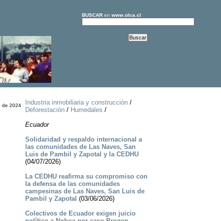
BUSCAR
en
www.olca.cl
Industria inmobiliaria y construcción
/
 de 2024
Deforestación
/
Humedales
/
Ecuador
Solidaridad y respaldo internacional a
las comunidades de Las Naves, San
Luis de Pambil y Zapotal y la CEDHU
(04/07/2026)
La CEDHU reafirma su compromiso con
la defensa de las comunidades
campesinas de Las Naves, San Luis de
Pambil y Zapotal
(03/06/2026)
Colectivos de Ecuador exigen juicio
político a Noboa por caso Progen