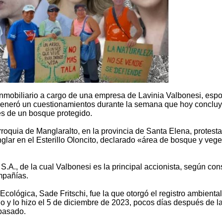
inmobiliario a cargo de una empresa de Lavinia Valbonesi, esp
generó un cuestionamientos durante la semana que hoy conclu
es de un bosque protegido.
roquia de Manglaralto, en la provincia de Santa Elena, protest
nglar en el Esterillo Oloncito, declarado «área de bosque y veg
S.A., de la cual Valbonesi es la principal accionista, según con
mpañías.
cológica, Sade Fritschi, fue la que otorgó el registro ambiental
tio y lo hizo el 5 de diciembre de 2023, pocos días después de l
pasado.