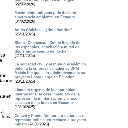
(22/05/2026)
Movimiento indígena pide declarar
emergencia ambiental en Ecuador
(04/02/2026)
­Adiós Codelco... ¿Hola Hanrine?
(25/11/2025)
Blanca Chancosa: “Con la llegada de
los españoles, anocheció a mitad del
día. Y sigue siendo de noche”
osa
(21/11/2025)
ye
La sociedad civil y el mundo académico
piden a la empresa canadiense DPM
Metals Inc que cierre definitivamente su
aron
proyecto Loma Larga en Ecuador
etación
(20/11/2025)
Llamado urgente de la comunidad
internacional al cese inmediato de la
sta en
represión, la militarización y el uso
excesivo de la fuerza en Ecuador
(16/10/2025)
 a
Conaie y Frente Antiminero denuncian
a toma
represión policial en rechazo a proyecto
minero
(24/06/2025)