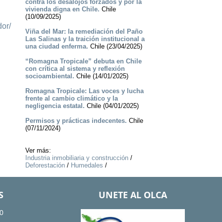
contra los desalojos forzados y por la
vivienda digna en Chile.
Chile
(10/09/2025)
dor/
Viña del Mar: la remediación del Paño
Las Salinas y la traición institucional a
una ciudad enferma.
Chile (23/04/2025)
“Romagna Tropicale” debuta en Chile
con crítica al sistema y reflexión
socioambiental.
Chile (14/01/2025)
Romagna Tropicale: Las voces y lucha
frente al cambio climático y la
negligencia estatal.
Chile (04/01/2025)
Permisos y prácticas indecentes.
Chile
(07/11/2024)
Ver más:
Industria inmobiliaria y construcción
/
Deforestación
/
Humedales
/
S
UNETE AL OLCA
0