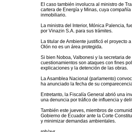
El caso también involucra al ministro de T
cartera de Energía y Minas, cuya compañía 
inmobiliario.
La ministra del Interior, Mónica Palencia,
por Vinazin S.A. para sus trámites.
La titular de Ambiente justificó el proyect
Olón no es un área protegida.
Si bien Noboa, Valbonesi y la secretaria de
cuestionamientos son ataques con fines polí
explicaciones y la detención de las obras.
La Asamblea Nacional (parlamento) convocó 
ha anunciado la fecha de su comparecencia
Entretanto, la Fiscalía General abrió una i
una denuncia por tráfico de influencia y del
También este jueves, miembros de comunida
Gobierno de Ecuador ante la Corte Constit
y minimizar demandas ambientales.
rgh/avr