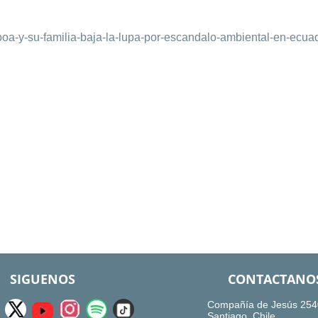
boa-y-su-familia-baja-la-lupa-por-escandalo-ambiental-en-ecua
SIGUENOS
CONTACTANO
Compañía de Jesús 254
Santiago, Chile.