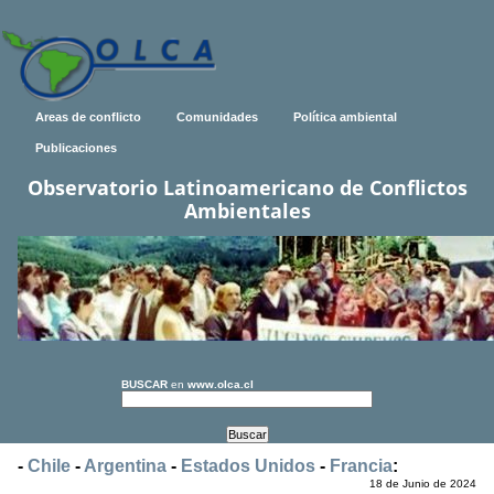
Areas de conflicto
Comunidades
Política ambiental
Publicaciones
Observatorio Latinoamericano de Conflictos
Ambientales
BUSCAR
en
www.olca.cl
-
Chile
-
Argentina
-
Estados Unidos
-
Francia
:
18 de Junio de 2024