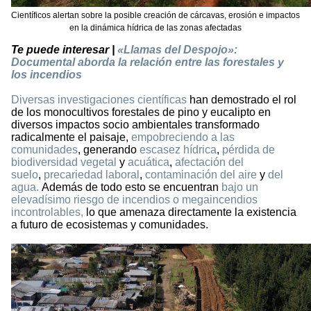
Científicos alertan sobre la posible creación de cárcavas, erosión e impactos
en la dinámica hídrica de las zonas afectadas
Te puede interesar |
«Llamas del Despojo»:
Documental aborda la relación entre las forestales y
los incendios
Diversas investigaciones científicas
han demostrado el rol
de los monocultivos forestales de pino y eucalipto en
diversos impactos socio ambientales transformado
radicalmente el paisaje,
empobreciendo a las
comunidades
, generando
escasez hídrica
,
pérdida de
biodiversidad vegetal
y
acuática
,
afectación del
suelo
,
precariedad laboral
,
contaminación del aire
y
del
agua.
Además de todo esto se encuentran
bajo un
elevadísimo riesgo de incendios o megaincendios
incontrolables,
lo que amenaza directamente la existencia
a futuro de ecosistemas y comunidades.