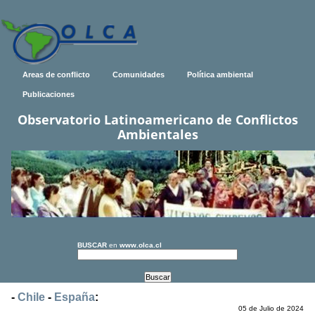
Areas de conflicto
Comunidades
Política ambiental
Publicaciones
Observatorio Latinoamericano de Conflictos
Ambientales
BUSCAR
en
www.olca.cl
-
Chile
-
España
:
05 de Julio de 2024