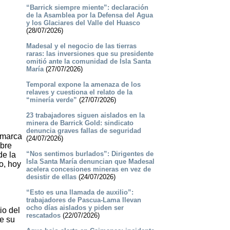
“Barrick siempre miente”: declaración
de la Asamblea por la Defensa del Agua
y los Glaciares del Valle del Huasco
(28/07/2026)
Madesal y el negocio de las tierras
raras: las inversiones que su presidente
omitió ante la comunidad de Isla Santa
María
(27/07/2026)
Temporal expone la amenaza de los
relaves y cuestiona el relato de la
“minería verde”
(27/07/2026)
23 trabajadores siguen aislados en la
minera de Barrick Gold: sindicato
denuncia graves fallas de seguridad
e marca
(24/07/2026)
obre
“Nos sentimos burlados”: Dirigentes de
de la
Isla Santa María denuncian que Madesal
o, hoy
acelera concesiones mineras en vez de
desistir de ellas
(24/07/2026)
“Esto es una llamada de auxilio”:
trabajadores de Pascua-Lama llevan
ocho días aislados y piden ser
io del
rescatados
(22/07/2026)
de su