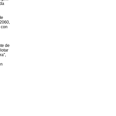
ada
de
 2060,
y con
,
te de
lotar
ra”,
En