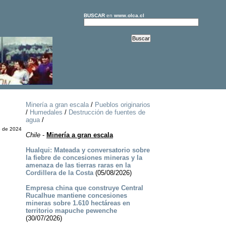
BUSCAR
en
www.olca.cl
Minería a gran escala
/
Pueblos originarios
/
Humedales
/
Destrucción de fuentes de
agua
/
o de 2024
Chile
-
Minería a gran escala
Hualqui: Mateada y conversatorio sobre
la fiebre de concesiones mineras y la
amenaza de las tierras raras en la
Cordillera de la Costa
(05/08/2026)
Empresa china que construye Central
Rucalhue mantiene concesiones
mineras sobre 1.610 hectáreas en
territorio mapuche pewenche
(30/07/2026)