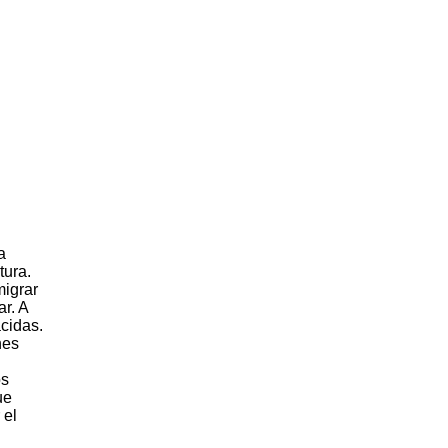
a
tura.
migrar
ar. A
cidas.
nes
os
ue
 el