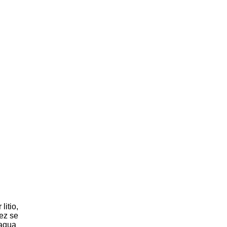
litio,
ez se
 agua