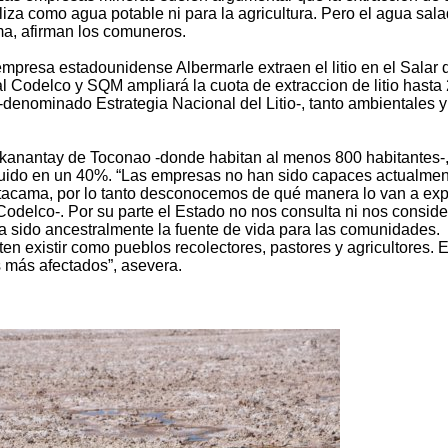
liza como agua potable ni para la agricultura. Pero el agua sal
ma, afirman los comuneros.
mpresa estadounidense Albermarle extraen el litio en el Salar 
al Codelco y SQM ampliará la cuota de extraccion de litio hasta
-denominado Estrategia Nacional del Litio-, tanto ambientales 
ckanantay de Toconao -donde habitan al menos 800 habitantes-
inuido en un 40%. “Las empresas no han sido capaces actualmen
 Atacama, por lo tanto desconocemos de qué manera lo van a exp
odelco-. Por su parte el Estado no nos consulta ni nos conside
 ha sido ancestralmente la fuente de vida para las comunidades.
n existir como pueblos recolectores, pastores y agricultores. 
 más afectados”, asevera.