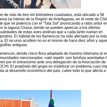
ie de más de tres mil kilómetros cuadrados, está ubicado a 56
a (al interior de la Región de Antofagasta, en el norte de Chil
ante que se potencia con el “Tata Sol” provocando a ratos ardor e
o es la laguna Chaxa, donde se pueden apreciar a los últimos
cualidades de estas aves andinas que a cada tanto vuelan en
istino. El hábitat de los flamencos ha sido afectado por la indu
ca. El recurso acuifero no es el mismo de hace diez años y aque
grafías antiguas.
lamencos, donde crece flora adaptada de manera milenaria al e
comunidades mencionadas -vale repetir: son familias asentadas 
ones por el extravisimo ante una delegación de la Asociación de
HI. El propósito del grupo es visibilizar un problema cuyo im
nada al desarrollo económico del país, cubre todo lo que afecta a