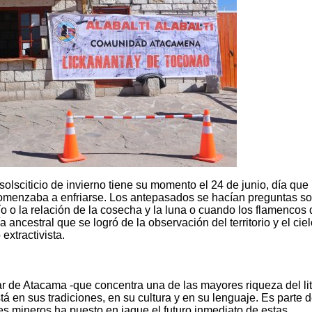
 solsciticio de invierno tiene su momento el 24 de junio, día qu
comenzaba a enfriarse. Los antepasados se hacían preguntas s
o o la relación de la cosecha y la luna o cuando los flamencos 
ncestral que se logró de la observación del territorio y el ciel
extractivista.
 de Atacama -que concentra una de las mayores riqueza del lit
á en sus tradiciones, en su cultura y en su lenguaje. Es parte 
nes mineros ha puesto en jaque el futuro inmediato de estas