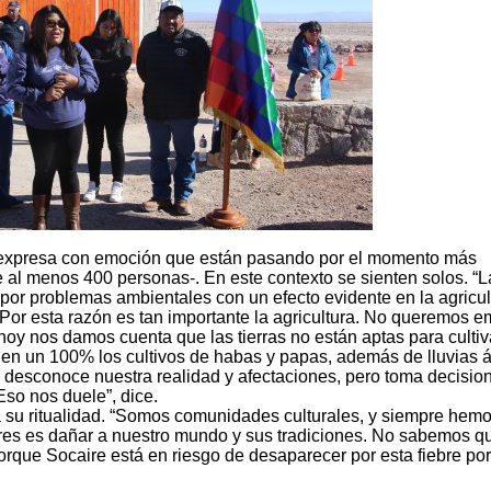
, expresa con emoción que están pasando por el momento más
 al menos 400 personas-. En este contexto se sienten solos. “L
por problemas ambientales con un efecto evidente en la agricul
r esta razón es tan importante la agricultura. No queremos e
o hoy nos damos cuenta que las tierras no están aptas para cultiv
en un 100% los cultivos de habas y papas, además de lluvias á
 desconoce nuestra realidad y afectaciones, pero toma decisio
Eso nos duele”, dice.
a su ritualidad. “Somos comunidades culturales, y siempre hem
lares es dañar a nuestro mundo y sus tradiciones. No sabemos q
orque Socaire está en riesgo de desaparecer por esta fiebre por