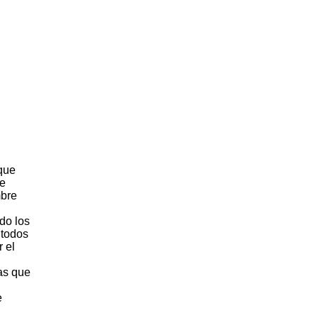
que
se
mbre
do los
 todos
 el
as que
e