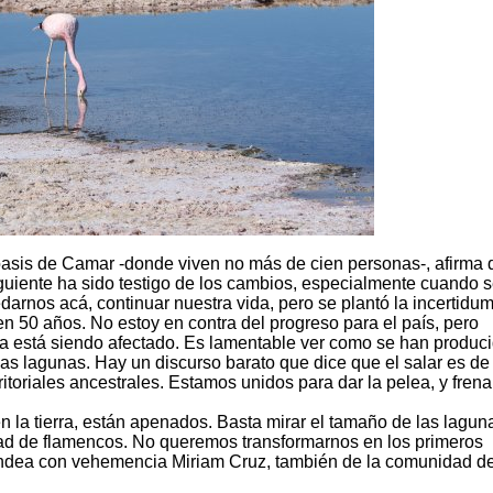
oasis de Camar -donde viven no más de cien personas-, afirma 
iguiente ha sido testigo de los cambios, especialmente cuando 
edarnos acá, continuar nuestra vida, pero se plantó la incertidu
n 50 años. No estoy en contra del progreso para el país, pero
 está siendo afectado. Es lamentable ver como se han produci
as lagunas. Hay un discurso barato que dice que el salar es de
toriales ancestrales. Estamos unidos para dar la pelea, y frenar
 la tierra, están apenados. Basta mirar el tamaño de las lagun
dad de flamencos. No queremos transformarnos en los primeros
edondea con vehemencia Miriam Cruz, también de la comunidad d