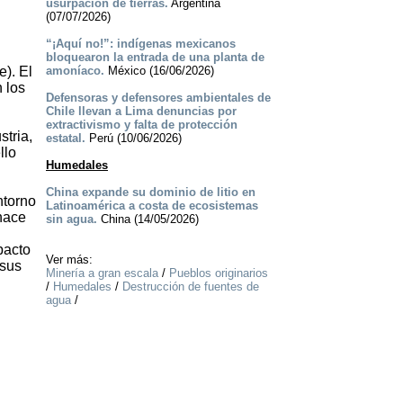
usurpación de tierras.
Argentina
(07/07/2026)
“¡Aquí no!”: indígenas mexicanos
bloquearon la entrada de una planta de
e). El
amoníaco.
México (16/06/2026)
n los
Defensoras y defensores ambientales de
Chile llevan a Lima denuncias por
extractivismo y falta de protección
stria,
estatal.
Perú (10/06/2026)
llo
Humedales
China expande su dominio de litio en
ntorno
Latinoamérica a costa de ecosistemas
hace
sin agua.
China (14/05/2026)
pacto
Ver más:
 sus
Minería a gran escala
/
Pueblos originarios
/
Humedales
/
Destrucción de fuentes de
agua
/