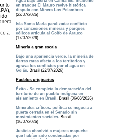
Agua bajo alerta en Caimanes: incidente
junto
en tranque El Mauro revive histórica
disputa con Minera Los Pelambres
CPA),
(22/07/2026)
dido
manera
Isla Santa María paralizada: conflicto
por concesiones mineras y parques
ece a
eólicos articula al Golfo de Arauco
(17/07/2026)
Minería a gran escala
Bajo una apariencia verde, la minería de
tierras raras afecta a los territorios y
agrava los conflictos por el agua en
Goiás.
Brasil (22/07/2026)
Pueblos originarios
Éxito - Se completa la demarcación del
territorio de un pueblo indígena en
aislamiento en Brasil.
Brasil (06/08/2026)
Minerales críticos: política se negocia a
puerta cerrada en el Senado sin
movimientos sociales.
Brasil
(16/07/2026)
Justicia absolvió a mujeres mapuche
que habían sido condenadas por