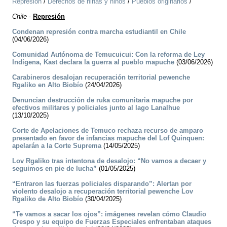
Represión
/
Derechos de niñas y niños
/
Pueblos originarios
/
Chile
-
Represión
Condenan represión contra marcha estudiantil en Chile
(04/06/2026)
Comunidad Autónoma de Temucuicui: Con la reforma de Ley
Indígena, Kast declara la guerra al pueblo mapuche
(03/06/2026)
Carabineros desalojan recuperación territorial pewenche
Rgaliko en Alto Biobío
(24/04/2026)
Denuncian destrucción de ruka comunitaria mapuche por
efectivos militares y policiales junto al lago Lanalhue
(13/10/2025)
Corte de Apelaciones de Temuco rechaza recurso de amparo
presentado en favor de infancias mapuche del Lof Quinquen:
apelarán a la Corte Suprema
(14/05/2025)
Lov Rgaliko tras intentona de desalojo: “No vamos a decaer y
seguimos en pie de lucha”
(01/05/2025)
“Entraron las fuerzas policiales disparando”: Alertan por
violento desalojo a recuperación territorial pewenche Lov
Rgaliko de Alto Biobío
(30/04/2025)
“Te vamos a sacar los ojos”: imágenes revelan cómo Claudio
Crespo y su equipo de Fuerzas Especiales enfrentaban ataques