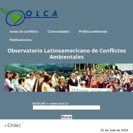
Areas de conflicto
Comunidades
Política ambiental
Publicaciones
Observatorio Latinoamericano de Conflictos
Ambientales
BUSCAR
en
www.olca.cl
-
Chile
:
31 de Julio de 2024