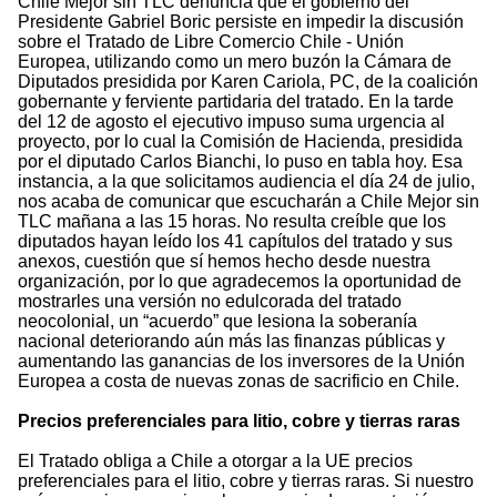
Chile Mejor sin TLC denuncia que el gobierno del
Presidente Gabriel Boric persiste en impedir la discusión
sobre el Tratado de Libre Comercio Chile - Unión
Europea, utilizando como un mero buzón la Cámara de
Diputados presidida por Karen Cariola, PC, de la coalición
gobernante y ferviente partidaria del tratado. En la tarde
del 12 de agosto el ejecutivo impuso suma urgencia al
proyecto, por lo cual la Comisión de Hacienda, presidida
por el diputado Carlos Bianchi, lo puso en tabla hoy. Esa
instancia, a la que solicitamos audiencia el día 24 de julio,
nos acaba de comunicar que escucharán a Chile Mejor sin
TLC mañana a las 15 horas. No resulta creíble que los
diputados hayan leído los 41 capítulos del tratado y sus
anexos, cuestión que sí hemos hecho desde nuestra
organización, por lo que agradecemos la oportunidad de
mostrarles una versión no edulcorada del tratado
neocolonial, un “acuerdo” que lesiona la soberanía
nacional deteriorando aún más las finanzas públicas y
aumentando las ganancias de los inversores de la Unión
Europea a costa de nuevas zonas de sacrificio en Chile.
Precios preferenciales para litio, cobre y tierras raras
El Tratado obliga a Chile a otorgar a la UE precios
preferenciales para el litio, cobre y tierras raras. Si nuestro