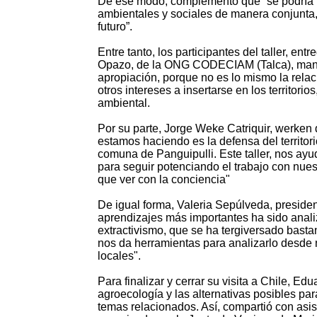
De ese modo, complementó que “se podría f
ambientales y sociales de manera conjunta,
futuro”.
Entre tanto, los participantes del taller, en
Opazo, de la ONG CODECIAM (Talca), manif
apropiación, porque no es lo mismo la rel
otros intereses a insertarse en los territorio
ambiental.
Por su parte, Jorge Weke Catriquir, werken
estamos haciendo es la defensa del territori
comuna de Panguipulli. Este taller, nos ayu
para seguir potenciando el trabajo con nues
que ver con la conciencia"
De igual forma, Valeria Sepúlveda, preside
aprendizajes más importantes ha sido anali
extractivismo, que se ha tergiversado basta
nos da herramientas para analizarlo desde n
locales".
Para finalizar y cerrar su visita a Chile, 
agroecología y las alternativas posibles pa
temas relacionados. Así, compartió con asis