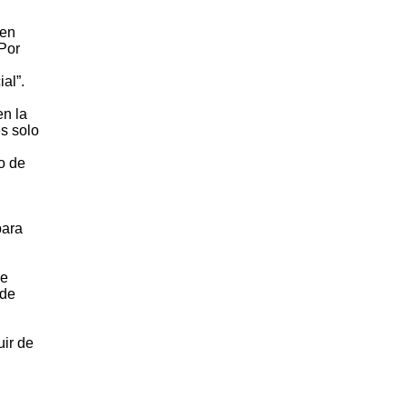
ven
 Por
al”.
en la
s solo
o de
para
ue
sde
uir de