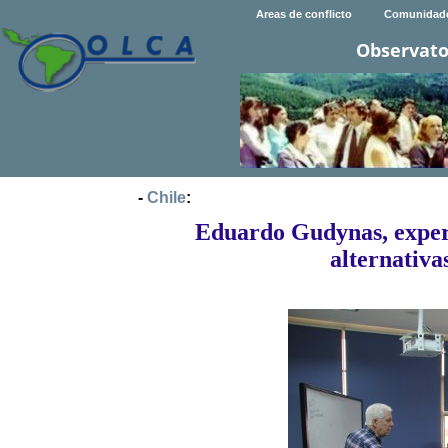
Areas de conflicto
Comunidad
Observato
-
Chile
:
Eduardo Gudynas, expert
alternativa