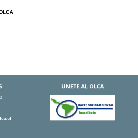
 OLCA
S
UNETE AL OLCA
0
ca.cl