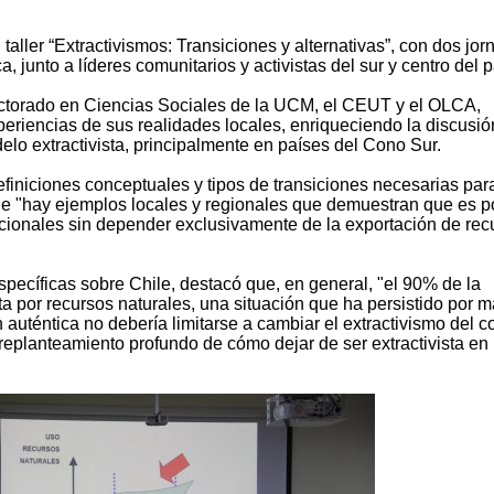
aller “Extractivismos: Transiciones y alternativas”, con dos jo
 junto a líderes comunitarios y activistas del sur y centro del p
ctorado en Ciencias Sociales de la UCM, el CEUT y el OLCA,
xperiencias de sus realidades locales, enriqueciendo la discusió
lo extractivista, principalmente en países del Cono Sur.
finiciones conceptuales y tipos de transiciones necesarias para
que "hay ejemplos locales y regionales que demuestran que es p
cionales sin depender exclusivamente de la exportación de rec
pecíficas sobre Chile, destacó que, en general, "el 90% de la
a por recursos naturales, una situación que ha persistido por 
n auténtica no debería limitarse a cambiar el extractivismo del c
un replanteamiento profundo de cómo dejar de ser extractivista en