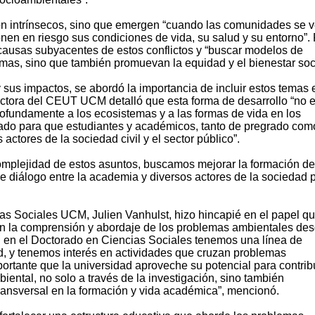
on intrínsecos, sino que emergen “cuando las comunidades se 
nen en riesgo sus condiciones de vida, su salud y su entorno”.
 causas subyacentes de estos conflictos y “buscar modelos de
emas, sino que también promuevan la equidad y el bienestar soci
 sus impactos, se abordó la importancia de incluir estos temas 
tora del CEUT UCM detalló que esta forma de desarrollo “no e
fundamente a los ecosistemas y a las formas de vida en los
iseñado para que estudiantes y académicos, tanto de pregrado com
actores de la sociedad civil y el sector público”.
omplejidad de estos asuntos, buscamos mejorar la formación de
e diálogo entre la academia y diversos actores de la sociedad 
cias Sociales UCM, Julien Vanhulst, hizo hincapié en el papel q
en la comprensión y abordaje de los problemas ambientales de
bien en el Doctorado en Ciencias Sociales tenemos una línea de
ad, y tenemos interés en actividades que cruzan problemas
ortante que la universidad aproveche su potencial para contrib
biental, no solo a través de la investigación, sino también
ansversal en la formación y vida académica”, mencionó.