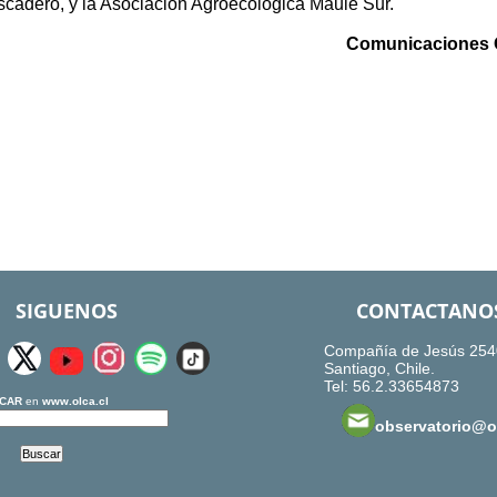
scadero, y la Asociación Agroecológica Maule Sur.
Comunicaciones
SIGUENOS
CONTACTANO
Compañía de Jesús 254
Santiago, Chile.
Tel: 56.2.33654873
CAR
en
www.olca.cl
observatorio@ol