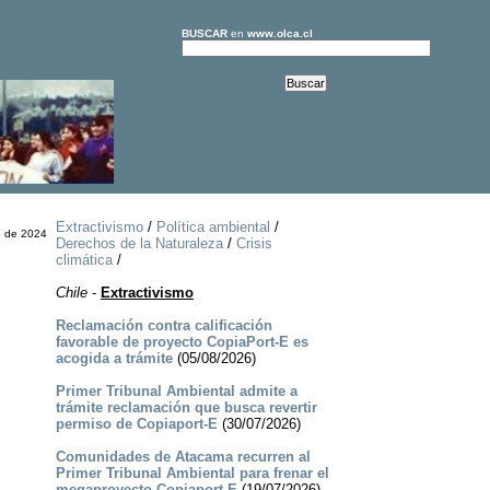
BUSCAR
en
www.olca.cl
Extractivismo
/
Política ambiental
/
e de 2024
Derechos de la Naturaleza
/
Crisis
climática
/
Chile
-
Extractivismo
Reclamación contra calificación
favorable de proyecto CopiaPort-E es
acogida a trámite
(05/08/2026)
Primer Tribunal Ambiental admite a
trámite reclamación que busca revertir
permiso de Copiaport-E
(30/07/2026)
Comunidades de Atacama recurren al
Primer Tribunal Ambiental para frenar el
megaproyecto Copiaport-E
(19/07/2026)