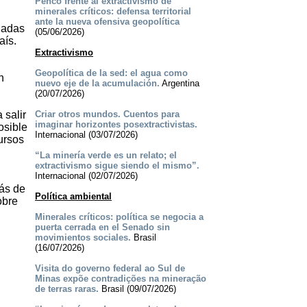
Penco frente al extractivismo de
minerales críticos: defensa territorial
ante la nueva ofensiva geopolítica
rnadas
(05/06/2026)
aís.
Extractivismo
Geopolítica de la sed: el agua como
n
nuevo eje de la acumulación.
Argentina
(20/07/2026)
 salir
Criar otros mundos. Cuentos para
imaginar horizontes posextractivistas.
osible
Internacional (03/07/2026)
ursos
“La minería verde es un relato; el
extractivismo sigue siendo el mismo”.
Internacional (02/07/2026)
más de
Política ambiental
obre
Minerales críticos: política se negocia a
puerta cerrada en el Senado sin
movimientos sociales.
Brasil
(16/07/2026)
Visita do governo federal ao Sul de
Minas expõe contradições na mineração
de terras raras.
Brasil (09/07/2026)