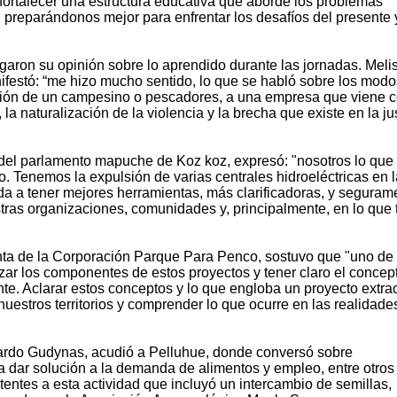
ortalecer una estructura educativa que aborde los problemas
 preparándonos mejor para enfrentar los desafíos del presente 
tregaron su opinión sobre lo aprendido durante las jornadas. Meli
estó: “me hizo mucho sentido, lo que se habló sobre los modo
ación de un campesino o pescadores, a una empresa que viene 
s, la naturalización de la violencia y la brecha que existe en la ju
 del parlamento mapuche de Koz koz, expresó: "nosotros lo que
o. Tenemos la expulsión de varias centrales hidroeléctricas en l
da a tener mejores herramientas, más clarificadoras, y seguram
tras organizaciones, comunidades y, principalmente, en lo que 
nta de la Corporación Parque Para Penco, sostuvo que "uno de 
zar los componentes de estos proyectos y tener claro el concep
nte. Aclarar estos conceptos y lo que engloba un proyecto extrac
uestros territorios y comprender lo que ocurre en las realidade
Eduardo Gudynas, acudió a Pelluhue, donde conversó sobre
ra dar solución a la demanda de alimentos y empleo, entre otros
tentes a esta actividad que incluyó un intercambio de semillas,