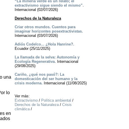
“La minería verde es un relato; el
extractivismo sigue siendo el mismo”.
Internacional (02/07/2026)
Derechos de la Naturaleza
Criar otros mundos. Cuentos para
imaginar horizontes posextractivistas.
Internacional (03/07/2026)
­Adiós Codelco... ¿Hola Hanrine?.
Ecuador (25/11/2025)
La llamada de la selva: Autonomía y
Ecología Regenerativa.
Internacional
(29/08/2025)
Cariño, ¿qué nos pasó?: La
to una
domesticación del ser humano y la
crisis moderna.
Internacional (11/08/2025)
or lo
Ver más:
Extractivismo
/
Política ambiental
/
Derechos de la Naturaleza
/
Crisis
climática
/
tes en
vados