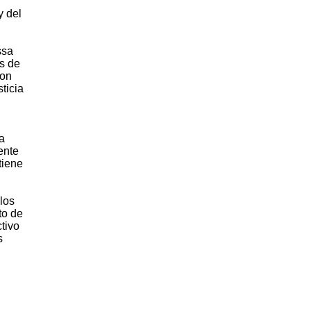
y del
ssa
s de
con
sticia
a
ente
tiene
los
to de
tivo
s