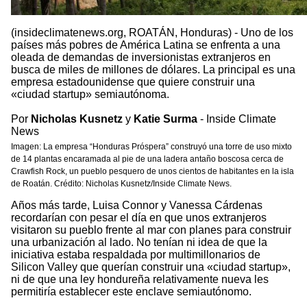
(insideclimatenews.org, ROATÁN, Honduras) - Uno de los
países más pobres de América Latina se enfrenta a una
oleada de demandas de inversionistas extranjeros en
busca de miles de millones de dólares. La principal es una
empresa estadounidense que quiere construir una
«ciudad startup» semiautónoma.
Por
Nicholas Kusnetz
y
Katie Surma
- Inside Climate
News
Imagen: La empresa “Honduras Próspera” construyó una torre de uso mixto
de 14 plantas encaramada al pie de una ladera antaño boscosa cerca de
Crawfish Rock, un pueblo pesquero de unos cientos de habitantes en la isla
de Roatán. Crédito: Nicholas Kusnetz/Inside Climate News.
Años más tarde, Luisa Connor y Vanessa Cárdenas
recordarían con pesar el día en que unos extranjeros
visitaron su pueblo frente al mar con planes para construir
una urbanización al lado. No tenían ni idea de que la
iniciativa estaba respaldada por multimillonarios de
Silicon Valley que querían construir una «ciudad startup»,
ni de que una ley hondureña relativamente nueva les
permitiría establecer este enclave semiautónomo.