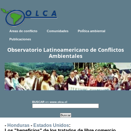
Areas de conflicto
Comunidades
Política ambiental
Publicaciones
Observatorio Latinoamericano de Conflictos
Ambientales
BUSCAR
en
www.olca.cl
-
Honduras
-
Estados Unidos
:
Los "beneficios" de los tratados de libre comercio