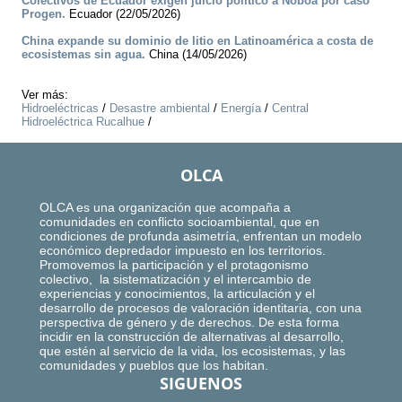
Colectivos de Ecuador exigen juicio político a Noboa por caso
Progen.
Ecuador (22/05/2026)
China expande su dominio de litio en Latinoamérica a costa de
ecosistemas sin agua.
China (14/05/2026)
Ver más:
Hidroeléctricas
/
Desastre ambiental
/
Energía
/
Central
Hidroeléctrica Rucalhue
/
OLCA
OLCA es una organización que acompaña a
comunidades en conflicto socioambiental, que en
condiciones de profunda asimetría, enfrentan un modelo
económico depredador impuesto en los territorios.
Promovemos la participación y el protagonismo
colectivo, la sistematización y el intercambio de
experiencias y conocimientos, la articulación y el
desarrollo de procesos de valoración identitaria, con una
perspectiva de género y de derechos. De esta forma
incidir en la construcción de alternativas al desarrollo,
que estén al servicio de la vida, los ecosistemas, y las
comunidades y pueblos que los habitan.
SIGUENOS