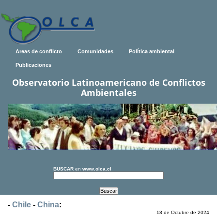
Areas de conflicto
Comunidades
Política ambiental
Publicaciones
Observatorio Latinoamericano de Conflictos
Ambientales
BUSCAR
en
www.olca.cl
-
Chile
-
China
:
18 de Octubre de 2024