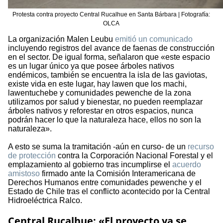
Protesta contra proyecto Central Rucalhue en Santa Bárbara | Fotografía:
OLCA
La organización Malen Leubu
emitió un comunicado
incluyendo registros del avance de faenas de construcción
en el sector. De igual forma, señalaron que «este espacio
es un lugar único ya que posee árboles nativos
endémicos, también se encuentra la isla de las gaviotas,
existe vida en este lugar, hay lawen que los machi,
lawentuchebe y comunidades pewenche de la zona
utilizamos por salud y bienestar, no pueden reemplazar
árboles nativos y reforestar en otros espacios, nunca
podrán hacer lo que la naturaleza hace, ellos no son la
naturaleza».
A esto se suma la tramitación -aún en curso- de un
recurso
de protección
contra la Corporación Nacional Forestal y el
emplazamiento al gobierno tras incumplirse el
acuerdo
amistoso
firmado ante la Comisión Interamericana de
Derechos Humanos entre comunidades pewenche y el
Estado de Chile tras el conflicto acontecido por la Central
Hidroeléctrica Ralco.
Central Rucalhue: «El proyecto ya se