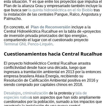
esta situación. Y es que entre los proyectos que impulsa el
Plan de la alianza Grau y empresariado también incluye la
que busca ser
la quinta hidroeléctrica en el río Biobío
tras
la instalación de las centrales Pangue, Ralco, Angostura y
Palmucho.
En concreto, el
Plan de Reconversión
incluye a la
Central Hidroeléctrica Rucalhue en la tabla de «proyectos
de inversión privada priorizados del tipo energía»,
compartiendo el lugar con el cuestionado proyecto
Terminal GNL Penco-Lirquén
.
Cuestionamientos hacia Central Rucalhue
El proyecto hidroeléctrico Central Rucalhue arrastra
conflictividad desde hace una década, luego que
ingresara a tramitación ambiental en 2013 por la entonces
empresa brasilera Atiaia Energía, recibiendo su
Resolución de Calificación Ambiental positiva en 2016 y
siendo comprado por capitales chinos en 2018.
Desalojos
,
criminalización
de la protesta y
tala de
especies nativa
s son aspectos que han sido ampliamente
cuestionados por la población, sumado a los impactos que
arrastraría la instalación de una nueva central