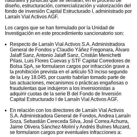
naturales y jurídicas que se señalan, en el proceso de
diseño, estructuración, comercialización y valorización del
fondo de inversión Capital Estructurado I, administrado por
Larraín Vial Activos AGF.
Los cargos que se han formulado por la Unidad de
Investigación en este procedimiento sancionatorio son:
Respecto de Larraín Vial Activos S.A. Administradora
General de Fondos y Claudio Yáñez Fregonara, Álvaro
Jalaff Sanz, Antonio Jalaff Sanz, Cristián Menichetti
Pilasi, Luis Flores Cuevas y STF Capital Corredores de
Bolsa SpA, se formularon cargos por infracción grave a
la prohibición prevista en el artículo 53 inciso segundo
de la Ley 18.045, por cuanto habrían tomado parte de
las actuaciones, mecanismos o prácticas engañosas o
fraudulentas que indujeron a los inversionistas a
adquirir cuotas de la serie B del Fondo de Inversión
Capital Estructurado I de Larraín Vial Activos AGF.
En relación con los directores de Larraín Vial Activos
S.A. Administradora General de Fondos, Andrea Larraín
Soza, Sebastián Cereceda Silva, José Correa Achurra,
Jaime Olivera Sánchez-Moliní y Andrés Bulnes Muzard,
se formularon cargos por eventuales infracciones a: