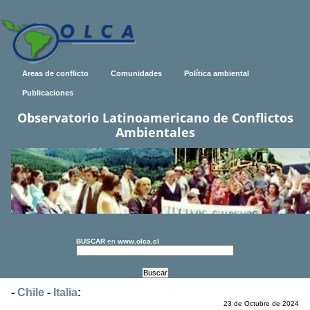
Areas de conflicto
Comunidades
Política ambiental
Publicaciones
Observatorio Latinoamericano de Conflictos
Ambientales
BUSCAR
en
www.olca.cl
-
Chile
-
Italia
:
23 de Octubre de 2024