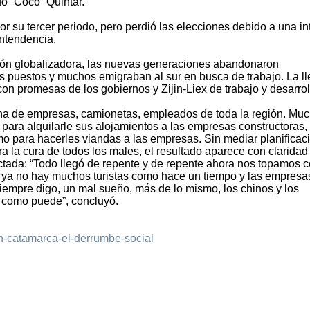
o “Coco” Quintar.
 su tercer periodo, pero perdió las elecciones debido a una in
intendencia.
ción globalizadora, las nuevas generaciones abandonaron
los puestos y muchos emigraban al sur en busca de trabajo. La l
on promesas de los gobiernos y Zijin-Liex de trabajo y desarrol
na de empresas, camionetas, empleados de toda la región. Mu
para alquilarle sus alojamientos a las empresas constructoras, 
o para hacerles viandas a las empresas. Sin mediar planificaci
ra la cura de todos los males, el resultado aparece con claridad
ctada: “Todo llegó de repente y de repente ahora nos topamos 
ra ya no hay muchos turistas como hace un tiempo y las empresa
iempre digo, un mal sueño, más de lo mismo, los chinos y los
e como puede”, concluyó.
en-catamarca-el-derrumbe-social