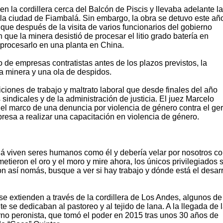
en la cordillera cerca del Balcón de Piscis y llevaba adelante la
la ciudad de Fiambalá. Sin embargo, la obra se detuvo este año
ue después de la visita de varios funcionarios del gobierno
 que la minera desistió de procesar el litio grado batería en
 procesarlo en una planta en China.
ro de empresas contratistas antes de los plazos previstos, la
a minera y una ola de despidos.
iones de trabajo y maltrato laboral que desde finales del año
indicales y de la administración de justicia. El juez Marcelo
n el marco de una denuncia por violencia de género contra el ge
resa a realizar una capacitación en violencia de género.
lá viven seres humanos como él y debería velar por nosotros c
etieron el oro y el moro y mire ahora, los únicos privilegiados 
on así nomás, busque a ver si hay trabajo y dónde está el desarr
se extienden a través de la cordillera de Los Andes, algunos de
 se dedicaban al pastoreo y al tejido de lana. A la llegada de 
no peronista, que tomó el poder en 2015 tras unos 30 años de