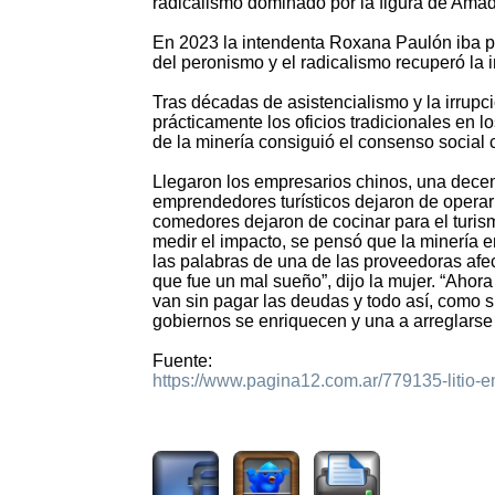
radicalismo dominado por la figura de Amad
En 2023 la intendenta Roxana Paulón iba por
del peronismo y el radicalismo recuperó la 
Tras décadas de asistencialismo y la irrup
prácticamente los oficios tradicionales en 
de la minería consiguió el consenso social c
Llegaron los empresarios chinos, una dece
emprendedores turísticos dejaron de operar 
comedores dejaron de cocinar para el turism
medir el impacto, se pensó que la minería e
las palabras de una de las proveedoras afe
que fue un mal sueño”, dijo la mujer. “Aho
van sin pagar las deudas y todo así, como s
gobiernos se enriquecen y una a arreglars
Fuente:
https://www.pagina12.com.ar/779135-litio-
901