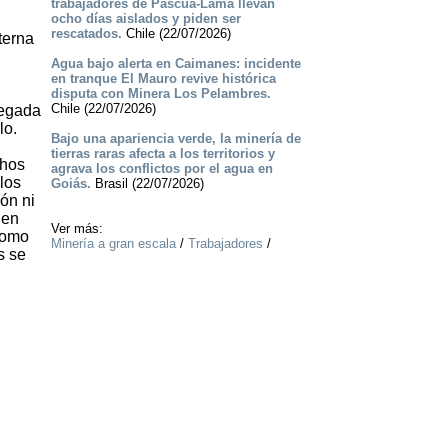
trabajadores de Pascua-Lama llevan
ocho días aislados y piden ser
rescatados.
Chile (22/07/2026)
terna
Agua bajo alerta en Caimanes: incidente
en tranque El Mauro revive histórica
disputa con Minera Los Pelambres.
Chile (22/07/2026)
legada
lo.
Bajo una apariencia verde, la minería de
tierras raras afecta a los territorios y
chos
agrava los conflictos por el agua en
los
Goiás.
Brasil (22/07/2026)
ón ni
 en
Ver más:
como
Minería a gran escala
/
Trabajadores
/
s se