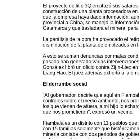
El proyecto de litio 3Q emplazó sus salares 
construcción de una planta procesadora en 
que la empresa haya dado información, aunq
provincial a China, se manejó la información
Catamarca y que trasladará el mineral para
La parálisis de la obra ha provocado el reti
disminución de la planta de empleados en l
A esto se suman denuncias por malas condic
pasado han generado varias intervenciones s
González libró un oficio contra Zijin-Liex e
Liang Hao. El juez además exhortó a la emp
El derrumbe social
“Al gobernador, decirle que aquí en Fiamba
controles sobre el medio ambiente, nos prom
los que vienen de afuera, a mi hijo lo echar
que nos prometieron”, expresó un vecino.
Fiambalá es un distrito con 11 pueblos que 
con 15 familias solamente que históricamente
minería contaba con dos periodos de gobier