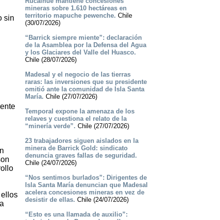
Rucalhue mantiene concesiones
mineras sobre 1.610 hectáreas en
territorio mapuche pewenche.
Chile
 sin
(30/07/2026)
“Barrick siempre miente”: declaración
de la Asamblea por la Defensa del Agua
y los Glaciares del Valle del Huasco.
Chile (28/07/2026)
Madesal y el negocio de las tierras
raras: las inversiones que su presidente
omitió ante la comunidad de Isla Santa
María.
Chile (27/07/2026)
rente
Temporal expone la amenaza de los
relaves y cuestiona el relato de la
“minería verde”.
Chile (27/07/2026)
23 trabajadores siguen aislados en la
minera de Barrick Gold: sindicato
on
denuncia graves fallas de seguridad.
son
Chile (24/07/2026)
ollo
“Nos sentimos burlados”: Dirigentes de
Isla Santa María denuncian que Madesal
acelera concesiones mineras en vez de
 ellos
desistir de ellas.
Chile (24/07/2026)
la
“Esto es una llamada de auxilio”: