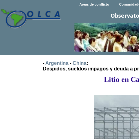
Areas de conflicto
Comunidad
Observato
-
Argentina
-
China
:
Despidos, sueldos impagos y deuda a p
Litio en C