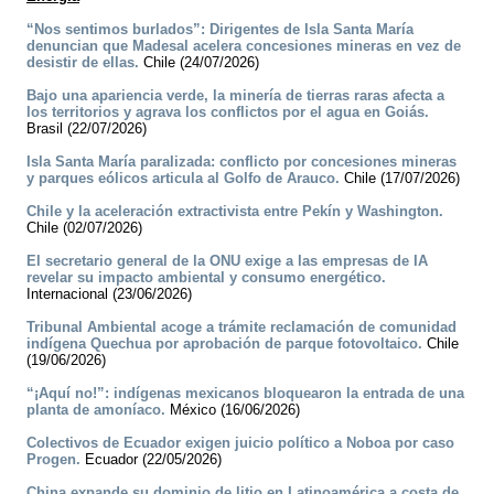
“Nos sentimos burlados”: Dirigentes de Isla Santa María
denuncian que Madesal acelera concesiones mineras en vez de
desistir de ellas.
Chile (24/07/2026)
Bajo una apariencia verde, la minería de tierras raras afecta a
los territorios y agrava los conflictos por el agua en Goiás.
Brasil (22/07/2026)
Isla Santa María paralizada: conflicto por concesiones mineras
y parques eólicos articula al Golfo de Arauco.
Chile (17/07/2026)
Chile y la aceleración extractivista entre Pekín y Washington.
Chile (02/07/2026)
El secretario general de la ONU exige a las empresas de IA
revelar su impacto ambiental y consumo energético.
Internacional (23/06/2026)
Tribunal Ambiental acoge a trámite reclamación de comunidad
indígena Quechua por aprobación de parque fotovoltaico.
Chile
(19/06/2026)
“¡Aquí no!”: indígenas mexicanos bloquearon la entrada de una
planta de amoníaco.
México (16/06/2026)
Colectivos de Ecuador exigen juicio político a Noboa por caso
Progen.
Ecuador (22/05/2026)
China expande su dominio de litio en Latinoamérica a costa de