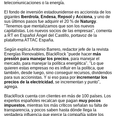
telecomunicaciones o la energía.
El fondo de inversión estadounidense es accionista de los
gigantes
Iberdrola
,
Endesa
,
Repsol
y
Acciona
, y uno de
sus últimos pasos fue adquirir el 20 % de
Naturgy
.
"Tenemos que mentalizarnos que son los nuevos
capitalistas. Los nuevos socios de las empresas", comenta
a RT en Español Ángel del Castillo, portavoz de la
plataforma ATTAC España.
Según explica Antonio Barrero, redactor jefe de la revista
Energías Renovables, BlackRock "puede hacer
más
presión para manejar los precios
, para manejar el
mercado, para manejar la política energética". "Lo que
quieren estas empresas no es influir en la política, que
también, desde luego, sino conseguir recursos, dividendos
para sus accionistas. Y si eso pasa por
incrementar los
precios de la electricidad
, se incrementan y punto",
agrega.
BlackRock cuenta con clientes en más de 100 países. Los
expertos españoles recalcan que pagan
muy pocos
impuestos
, mientras los más críticos señalan su falta de
transparencia, y pocos saben hasta dónde llega la
verdadera influencia que ejerce la compañía sobre los