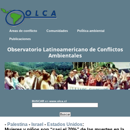
Areas de conflicto
Comunidades
Política ambiental
Publicaciones
Observatorio Latinoamericano de Conflictos
Ambientales
BUSCAR
en
www.olca.cl
-
Palestina
-
Israel
-
Estados Unidos
:
Mujeres y niños son “casi el 70%” de las muertes en la