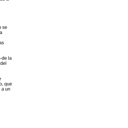
o se
ra
as
—de la
 del
e
o, que
o a un