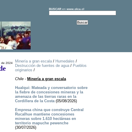
BUSCAR
en
www.olca.cl
Minería a gran escala
/
Humedales
/
e de 2024
Destrucción de fuentes de agua
/
Pueblos
de
originarios
/
Chile
-
Minería a gran escala
Hualqui: Mateada y conversatorio sobre
la fiebre de concesiones mineras y la
amenaza de las tierras raras en la
Cordillera de la Costa
(05/08/2026)
Empresa china que construye Central
Rucalhue mantiene concesiones
mineras sobre 1.610 hectáreas en
territorio mapuche pewenche
(30/07/2026)