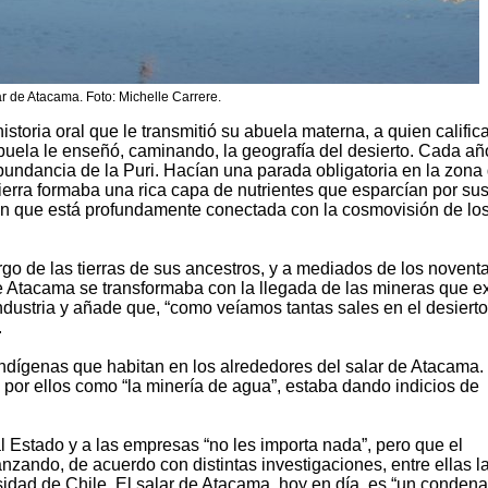
r de Atacama. Foto: Michelle Carrere.
toria oral que le transmitió su abuela materna, a quien calific
uela le enseñó, caminando, la geografía del desierto. Cada añ
bundancia de la Puri. Hacían una parada obligatoria en la zona
ierra formaba una rica capa de nutrientes que esparcían por su
ón que está profundamente conectada con la cosmovisión de lo
rgo de las tierras de sus ancestros, y a mediados de los noventa
e Atacama se transformaba con la llegada de las mineras que e
 industria y añade que, “como veíamos tantas sales en el desierto
.
indígenas que habitan en los alrededores del salar de Atacama.
a por ellos como “la minería de agua”, estaba dando indicios de
Estado y a las empresas “no les importa nada”, pero que el
nzando, de acuerdo con distintas investigaciones, entre ellas l
rsidad de Chile. El salar de Atacama, hoy en día, es “un conden