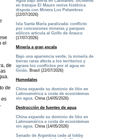
Agua bajo alerta en Caimanes: incidente
en tranque El Mauro revive histórica
disputa con Minera Los Pelambres
(22/07/2026)
e
Isla Santa María paralizada: conflicto
por concesiones mineras y parques
eólicos articula al Golfo de Arauco
 ese
(17/07/2026)
n el
Minería a gran escala
Bajo una apariencia verde, la minería de
tierras raras afecta a los territorios y
ra, de
agrava los conflictos por el agua en
Goiás.
Brasil (22/07/2026)
las
gua.
Humedales
to de
China expande su dominio de litio en
Latinoamérica a costa de ecosistemas
sin agua.
China (14/05/2026)
 es
.
Destrucción de fuentes de agua
China expande su dominio de litio en
Latinoamérica a costa de ecosistemas
sin agua.
China (14/05/2026)
Senado de Argentina cede al lobby