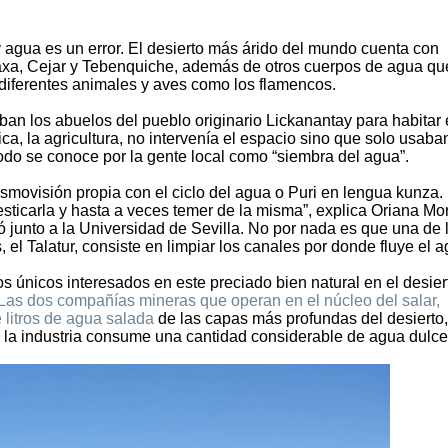
 agua es un error. El desierto más árido del mundo cuenta con
axa, Cejar y Tebenquiche, además de otros cuerpos de agua qu
e diferentes animales y aves como los flamencos.
zaban los abuelos del pueblo originario Lickanantay para habitar
ica, la agricultura, no intervenía el espacio sino que solo usaba
do se conoce por la gente local como “siembra del agua”.
smovisión propia con el ciclo del agua o Puri en lengua kunza.
sticarla y hasta a veces temer de la misma”, explica Oriana Mo
ó junto a la Universidad de Sevilla. No por nada es que una de 
el Talatur, consiste en limpiar los canales por donde fluye el a
s únicos interesados en este preciado bien natural en el desier
Las dos compañías mineras que operan en el núcleo del salar,
 litros de agua salada
de las capas más profundas del desierto,
s, la industria consume una cantidad considerable de agua dulce