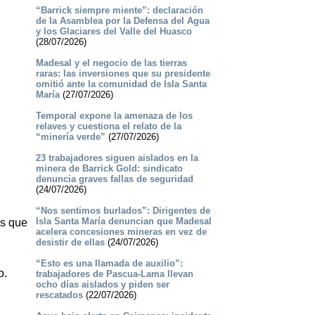
“Barrick siempre miente”: declaración
de la Asamblea por la Defensa del Agua
y los Glaciares del Valle del Huasco
(28/07/2026)
Madesal y el negocio de las tierras
raras: las inversiones que su presidente
omitió ante la comunidad de Isla Santa
María
(27/07/2026)
Temporal expone la amenaza de los
relaves y cuestiona el relato de la
“minería verde”
(27/07/2026)
23 trabajadores siguen aislados en la
minera de Barrick Gold: sindicato
denuncia graves fallas de seguridad
(24/07/2026)
“Nos sentimos burlados”: Dirigentes de
Isla Santa María denuncian que Madesal
as que
acelera concesiones mineras en vez de
desistir de ellas
(24/07/2026)
“Esto es una llamada de auxilio”:
o.
trabajadores de Pascua-Lama llevan
ocho días aislados y piden ser
rescatados
(22/07/2026)