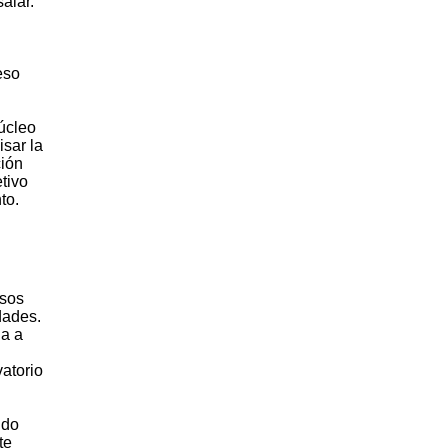
alar.
eso
núcleo
isar la
ción
tivo
to.
Esos
dades.
da a
atorio
ndo
te