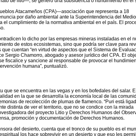
nato de litio—, se generó una subsidencia o hundimiento en el s
de Pueblos Atacameños (CPA)—asociación que representa a 18
nuncia por daño ambiental ante la Superintendencia del Medio
 el cumplimiento de la normativa ambiental en el país. El proc
so.
ontradicen lo dicho por las empresas mineras instaladas en el 
iento de estos ecosistemas, sino que podría ser clave para rev
s que cuentan “en virtud de aspectos que el Sistema de Evalua
ice Sergio Chamorro, abogado y asesor jurídico del CPA. El obje
 fiscalice y sancione al responsable de provocar el hundimien
tervención humana”, puntualizó.
tu que se encuentra en las vegas y en los bofedales del salar. 
tualidad en la que se desarrolla la economía local de las comuni
remonias de recolección de plumas de flamenco. “Puri está liga
 distinta de ver el territorio, que no se condice con la mirada
 investigadora del proyecto Litio y Derechos Humanos del Observ
fensa, promoción y documentación de Derechos Humanos.
sora del desierto, cuenta que el tronco de su pueblo es el mu
n espiritual los hace sobrevivir en un desierto y que eso les permi