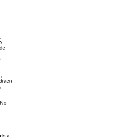
a
o
 de
s
s
,
xtraen
,
 No
a
ado a