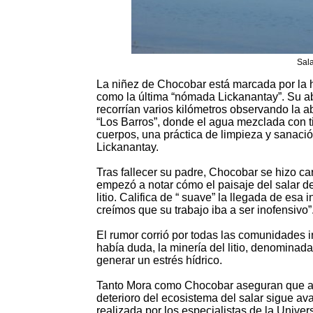
Sala
La niñez de Chocobar está marcada por la his
como la última “nómada Lickanantay”. Su ab
recorrían varios kilómetros observando la a
“Los Barros”, donde el agua mezclada con t
cuerpos, una práctica de limpieza y sanaci
Lickanantay.
Tras fallecer su padre, Chocobar se hizo ca
empezó a notar cómo el paisaje del salar d
litio. Califica de “ suave” la llegada de esa
creímos que su trabajo iba a ser inofensivo”
El rumor corrió por todas las comunidades 
había duda, la minería del litio, denominad
generar un estrés hídrico.
Tanto Mora como Chocobar aseguran que al 
deterioro del ecosistema del salar sigue ava
realizada por los especialistas de la Unive