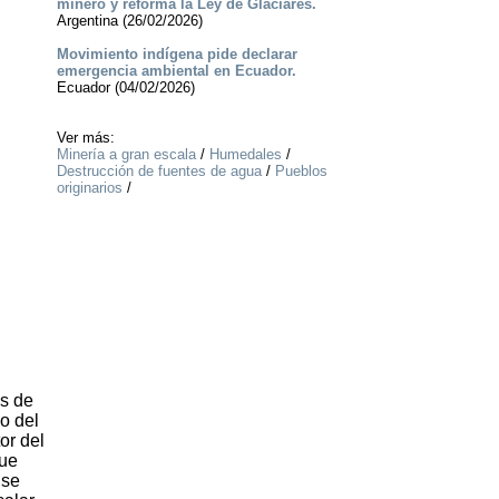
minero y reforma la Ley de Glaciares.
Argentina (26/02/2026)
Movimiento indígena pide declarar
emergencia ambiental en Ecuador.
Ecuador (04/02/2026)
Ver más:
Minería a gran escala
/
Humedales
/
Destrucción de fuentes de agua
/
Pueblos
originarios
/
es de
o del
or del
que
 se