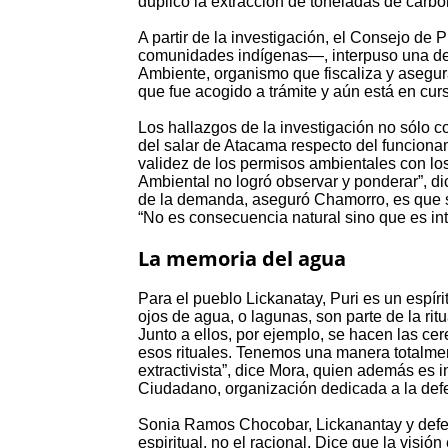
duplicó la extracción de toneladas de carbo
A partir de la investigación, el Consejo 
comunidades indígenas—, interpuso una de
Ambiente, organismo que fiscaliza y asegura
que fue acogido a trámite y aún está en cur
Los hallazgos de la investigación no sólo c
del salar de Atacama respecto del funcionam
validez de los permisos ambientales con lo
Ambiental no logró observar y ponderar”, d
de la demanda, aseguró Chamorro, es que se
“No es consecuencia natural sino que es in
La memoria del agua
Para el pueblo Lickanatay, Puri es un espíri
ojos de agua, o lagunas, son parte de la ri
Junto a ellos, por ejemplo, se hacen las ce
esos rituales. Tenemos una manera totalmente
extractivista”, dice Mora, quien además es
Ciudadano, organización dedicada a la de
Sonia Ramos Chocobar, Lickanantay y defen
espiritual, no el racional. Dice que la visió