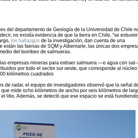
ores del departamento de Geología de la Universidad de Chile n
ecir, no existía evidencia de que la tierra en Chile, “se estuvie
argo,
los hallazgos
de la investigación, dan cuenta de una
e están las faenas de SQM y Albemarle, las únicas dos empres
r medio del bombeo de salmueras.
 las empresas mineras para extraer salmuera —o agua con sal
tribuidos por todo el sector sur oeste, que corresponde al núcleo
1700 kilómetros cuadrados
 de radar, el equipo de investigadores observó que la señal d
 que mide ocho kilómetros de ancho por seis kilómetros de larg
 el litio. Además, se detectó que ese espacio se está hundiend