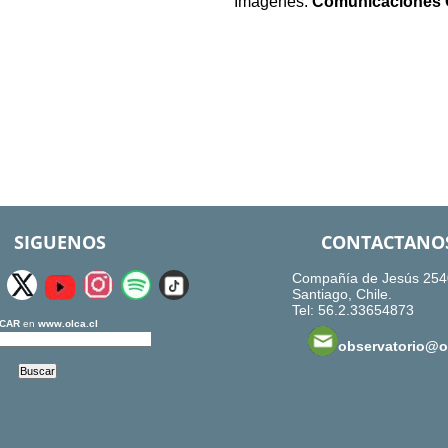
Imágenes:
Comunicaciones
SIGUENOS
CONTACTANO
Compañía de Jesús 254
Santiago, Chile.
Tel: 56.2.33654873
CAR
en
www.olca.cl
observatorio@ol