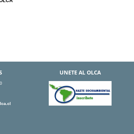
 OLCA
S
UNETE AL OLCA
0
ca.cl