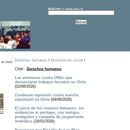
BUSCAR
en
www.olca.cl
Derechos humanos
/
Movilización social
/
e de 2024
Chile
-
Derechos humanos
Las amenazas contra ONGs que
denunciaron trabajos forzados en Chile
(02/08/2026)
Condenan represión contra marcha
estudiantil en Chile
(04/06/2026)
El juicio de los «nuevos tiempos»: sin
evidencias ni peritajes, con testigos
protegidos y campaña de juzgamiento
mediático
(16/01/2026)
Denuncian que Fiscalía de Los Ríos