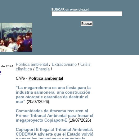
BUSCAR
en
www.olca.cl
Política ambiental
/
Extractivismo
/
Crisis
e de 2024
climática
/
Energía
/
e
Chile
-
Política ambiental
“La megarreforma es una fiesta para la
industria salmonera, una construcción
para otorgarle garantías de destruir el
mar”
(20/07/2026)
Comunidades de Atacama recurren al
Primer Tribunal Ambiental para frenar el
megaproyecto Copiaport-E
(19/07/2026)
Copiaport-E llega al Tribunal Ambiental:
CODEMAA advierte que el Estado volvió
a poner las inversiones por sobre la