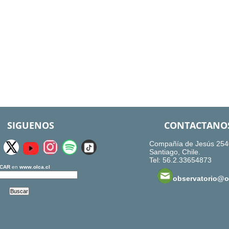
SIGUENOS
CONTACTANO
Compañía de Jesús 254
Santiago, Chile.
Tel: 56.2.33654873
CAR
en
www.olca.cl
observatorio@ol