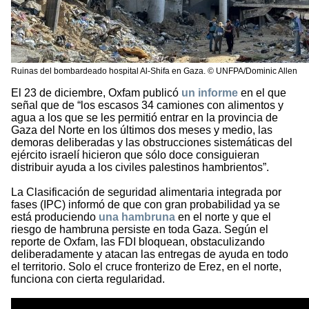
Ruinas del bombardeado hospital Al-Shifa en Gaza. © UNFPA/Dominic Allen
El 23 de diciembre, Oxfam publicó
un informe
en el que
señal que de “los escasos 34 camiones con alimentos y
agua a los que se les permitió entrar en la provincia de
Gaza del Norte en los últimos dos meses y medio, las
demoras deliberadas y las obstrucciones sistemáticas del
ejército israelí hicieron que sólo doce consiguieran
distribuir ayuda a los civiles palestinos hambrientos”.
La Clasificación de seguridad alimentaria integrada por
fases (IPC) informó de que con gran probabilidad ya se
está produciendo
una hambruna
en el norte y que el
riesgo de hambruna persiste en toda Gaza. Según el
reporte de Oxfam, las FDI bloquean, obstaculizando
deliberadamente y atacan las entregas de ayuda en todo
el territorio. Solo el cruce fronterizo de Erez, en el norte,
funciona con cierta regularidad.