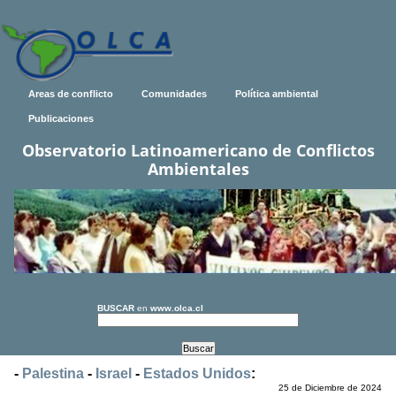
Areas de conflicto
Comunidades
Política ambiental
Publicaciones
Observatorio Latinoamericano de Conflictos
Ambientales
BUSCAR
en
www.olca.cl
-
Palestina
-
Israel
-
Estados Unidos
:
25 de Diciembre de 2024