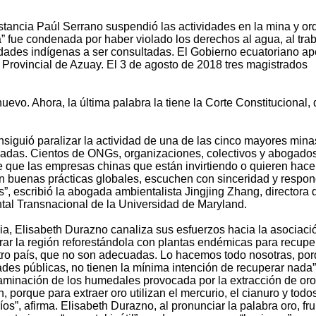
instancia Paúl Serrano suspendió las actividades en la mina y o
a” fue condenada por haber violado los derechos al agua, al trab
dades indígenas a ser consultadas. El Gobierno ecuatoriano ap
l Provincial de Azuay. El 3 de agosto de 2018 tres magistrados
evo. Ahora, la última palabra la tiene la Corte Constitucional,
siguió paralizar la actividad de una de las cinco mayores mina
radas. Cientos de ONGs, organizaciones, colectivos y abogado
e que las empresas chinas que están invirtiendo o quieren hace
en buenas prácticas globales, escuchen con sinceridad y respo
, escribió la abogada ambientalista Jingjing Zhang, directora 
al Transnacional de la Universidad de Maryland.
ia, Elisabeth Durazno canaliza sus esfuerzos hacia la asociaci
ar la región reforestándola con plantas endémicas para recuper
o país, que no son adecuadas. Lo hacemos todo nosotras, por
dades públicas, no tienen la mínima intención de recuperar nada”
aminación de los humedales provocada por la extracción de oro
 porque para extraer oro utilizan el mercurio, el cianuro y todo
íos”, afirma. Elisabeth Durazno, al pronunciar la palabra oro, fr