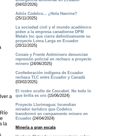
(04/02/2026)
­Adiós Codelco... ¿Hola Hanrine?
(25/11/2025)
La sociedad civil y el mundo académico
piden a la empresa canadiense DPM
Metals Inc que cierre definitivamente su
proyecto Loma Larga en Ecuador
(20/11/2025)
a
Conaie y Frente Antiminero denuncian
represión policial en rechazo a proyecto
minero
(24/06/2025)
Confederación indígena de Ecuador
rechaza TLC entre Ecuador y Canadá
(03/02/2025)
­El rostro oculto de Cascabel. No todo lo
que brilla es oro
(15/06/2024)
lver a
Proyecto Llurimagua: Incendian
mirador turístico que Codelco
 Río
transformó en campamento minero en
ue
Ecuador
(24/04/2024)
a la
Minería a gran escala
s