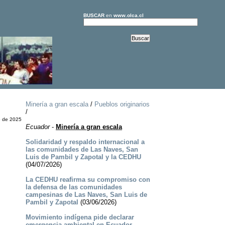
BUSCAR
en
www.olca.cl
Minería a gran escala
/
Pueblos originarios
/
o de 2025
Ecuador
-
Minería a gran escala
Solidaridad y respaldo internacional a
las comunidades de Las Naves, San
Luis de Pambil y Zapotal y la CEDHU
(04/07/2026)
La CEDHU reafirma su compromiso con
la defensa de las comunidades
campesinas de Las Naves, San Luis de
Pambil y Zapotal
(03/06/2026)
Movimiento indígena pide declarar
emergencia ambiental en Ecuador