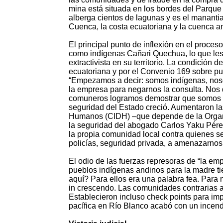
mina está situada en los bordes del Parque
alberga cientos de lagunas y es el mananti
Cuenca, la costa ecuatoriana y la cuenca 
El principal punto de inflexión en el proce
como indígenas Cañari Quechua, lo que les 
extractivista en su territorio. La condición 
ecuatoriana y por el Convenio 169 sobre p
“Empezamos a decir: somos indígenas, noso
la empresa para negarnos la consulta. Nos
comuneros logramos demostrar que somos Ca
seguridad del Estado creció. Aumentaron 
Humanos (CIDH) –que depende de la Organi
la seguridad del abogado Carlos Yaku Pére
la propia comunidad local contra quienes s
policías, seguridad privada, a amenazarnos
El odio de las fuerzas represoras de “la e
pueblos indígenas andinos para la madre ti
aquí? Para ellos era una palabra fea. Para 
in crescendo. Las comunidades contrarias a
Establecieron incluso check points para imp
pacífica en Río Blanco acabó con un incen