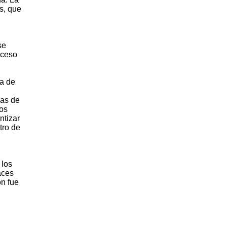
s, que
se
oceso
a de
zas de
os
ntizar
tro de
 los
aces
ón fue