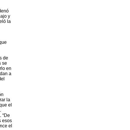
rdenó
ajo y
eló la
 que
s de
s se
rlo en
ndan a
del
ón
ar la
que el
.
. “De
s esos
unce el