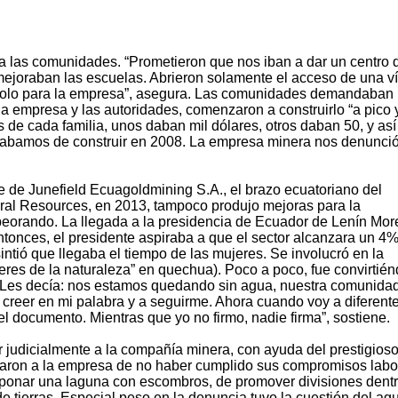
 las comunidades. “Prometieron que nos iban a dar un centro 
ejoraban las escuelas. Abrieron solamente el acceso de una ví
 solo para la empresa”, asegura. Las comunidades demandaban 
la empresa y las autoridades, comenzaron a construirlo “a pico 
de cada familia, unos daban mil dólares, otros daban 50, y así
acabamos de construir en 2008. La empresa minera nos denunció
e de Junefield Ecuagoldmining S.A., el brazo ecuatoriano del
ral Resources, en 2013, tampoco produjo mejoras para la
peorando. La llegada a la presidencia de Ecuador de Lenín Mo
ntonces, el presidente aspiraba a que el sector alcanzara un 4%
ntió que llegaba el tiempo de las mujeres. Se involucró en la
res de la naturaleza” en quechua). Poco a poco, fue convirtié
a. “Les decía: nos estamos quedando sin agua, nuestra comunida
 creer en mi palabra y a seguirme. Ahora cuando voy a diferent
a el documento. Mientras que yo no firmo, nadie firma”, sostiene.
 judicialmente a la compañía minera, con ayuda del prestigios
aron a la empresa de no haber cumplido sus compromisos labo
 taponar una laguna con escombros, de promover divisiones dent
 tierras. Especial peso en la denuncia tuvo la cuestión del ag