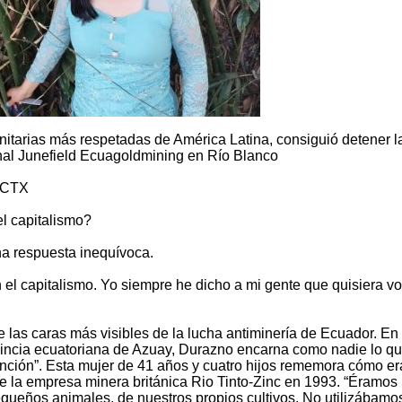
nitarias más respetadas de América Latina, consiguió detener l
nal Junefield Ecuagoldmining en Río Blanco
- CTX
el capitalismo?
na respuesta inequívoca.
on el capitalismo. Yo siempre he dicho a mi gente que quisiera vo
 las caras más visibles de la lucha antiminería de Ecuador. En
rovincia ecuatoriana de Azuay, Durazno encarna como nadie lo q
evención”. Esta mujer de 41 años y cuatro hijos rememora cómo er
de la empresa minera británica Rio Tinto-Zinc en 1993. “Éramos
equeños animales, de nuestros propios cultivos. No utilizábamo