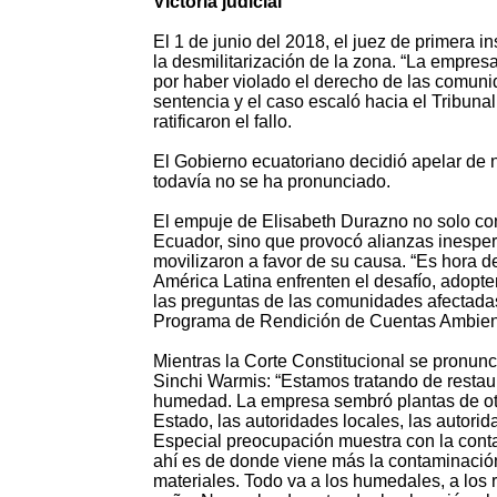
Victoria judicial
El 1 de junio del 2018, el juez de primera 
la desmilitarización de la zona. “La empres
por haber violado el derecho de las comuni
sentencia y el caso escaló hacia el Tribuna
ratificaron el fallo.
El Gobierno ecuatoriano decidió apelar de nu
todavía no se ha pronunciado.
El empuje de Elisabeth Durazno no solo con
Ecuador, sino que provocó alianzas inespe
movilizaron a favor de su causa. “Es hora d
América Latina enfrenten el desafío, adopt
las preguntas de las comunidades afectadas”
Programa de Rendición de Cuentas Ambient
Mientras la Corte Constitucional se pronunc
Sinchi Warmis: “Estamos tratando de restaur
humedad. La empresa sembró plantas de otr
Estado, las autoridades locales, las autori
Especial preocupación muestra con la cont
ahí es de donde viene más la contaminación,
materiales. Todo va a los humedales, a los r