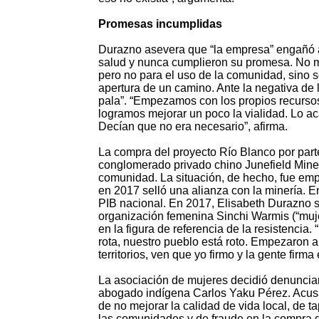
Promesas incumplidas
Durazno asevera que “la empresa” engañó a
salud y nunca cumplieron su promesa. No m
pero no para el uso de la comunidad, sino
apertura de un camino. Ante la negativa de 
pala”. “Empezamos con los propios recursos 
logramos mejorar un poco la vialidad. Lo 
Decían que no era necesario”, afirma.
La compra del proyecto Río Blanco por part
conglomerado privado chino Junefield Mine
comunidad. La situación, de hecho, fue em
en 2017 selló una alianza con la minería. E
PIB nacional. En 2017, Elisabeth Durazno si
organización femenina Sinchi Warmis (“muje
en la figura de referencia de la resistenci
rota, nuestro pueblo está roto. Empezaron a
territorios, ven que yo firmo y la gente firm
La asociación de mujeres decidió denunciar
abogado indígena Carlos Yaku Pérez. Acus
de no mejorar la calidad de vida local, de
las comunidades y de fraude en la compra de