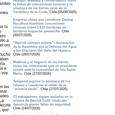
Hualqui: Mateada y conversatorio sobre
cambio
la fiebre de concesiones mineras y la
amenaza de las tierras raras en la
Cordillera de la Costa.
Chile (05/08/2026)
entro
Empresa china que construye Central
Rucalhue mantiene concesiones
or la
mineras sobre 1.610 hectáreas en
s
territorio mapuche pewenche.
Chile
(30/07/2026)
pero
llo a
“Barrick siempre miente”: declaración
el oro
de la Asamblea por la Defensa del Agua
y los Glaciares del Valle del Huasco.
 mucho
Chile (28/07/2026)
taban
Madesal y el negocio de las tierras
ría
raras: las inversiones que su presidente
ía a
omitió ante la comunidad de Isla Santa
e voy
María.
Chile (27/07/2026)
Temporal expone la amenaza de los
relaves y cuestiona el relato de la
n las
“minería verde”.
Chile (27/07/2026)
onal
sados
23 trabajadores siguen aislados en la
 La
minera de Barrick Gold: sindicato
denuncia graves fallas de seguridad.
ecirle
Chile (24/07/2026)
, que