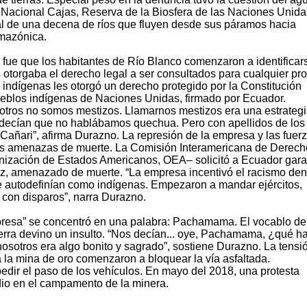
 Nacional Cajas, Reserva de la Biosfera de las Naciones Unida
al de una decena de ríos que fluyen desde sus páramos hacia
amazónica.
so fue que los habitantes de Río Blanco comenzaron a identificar
otorgaba el derecho legal a ser consultados para cualquier pr
de indígenas les otorgó un derecho protegido por la Constitución
ueblos indígenas de Naciones Unidas, firmado por Ecuador.
tros no somos mestizos. Llamarnos mestizos era una estrategi
 decían que no hablábamos quechua. Pero con apellidos de los
ñari”, afirma Durazno. La represión de la empresa y las fuer
las amenazas de muerte. La Comisión Interamericana de Derech
zación de Estados Americanos, OEA– solicitó a Ecuador gara
z, amenazado de muerte. “La empresa incentivó el racismo den
e autodefinían como indígenas. Empezaron a mandar ejércitos,
 con disparos”, narra Durazno.
mpresa” se concentró en una palabra: Pachamama. El vocablo de
erra devino un insulto. “Nos decían... oye, Pachamama, ¿qué h
nosotros era algo bonito y sagrado”, sostiene Durazno. La tensi
 la mina de oro comenzaron a bloquear la vía asfaltada.
edir el paso de los vehículos. En mayo del 2018, una protesta
dio en el campamento de la minera.