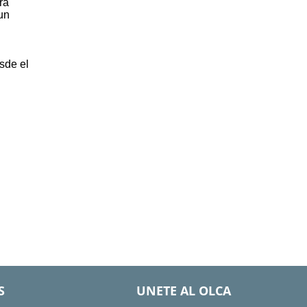
ra
 un
sde el
S
UNETE AL OLCA