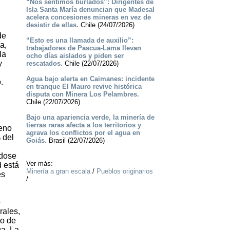
“Nos sentimos burlados”: Dirigentes de
Isla Santa María denuncian que Madesal
acelera concesiones mineras en vez de
desistir de ellas.
Chile (24/07/2026)
de
“Esto es una llamada de auxilio”:
a,
trabajadores de Pascua-Lama llevan
la
ocho días aislados y piden ser
y
rescatados.
Chile (22/07/2026)
Agua bajo alerta en Caimanes: incidente
.
en tranque El Mauro revive histórica
disputa con Minera Los Pelambres.
Chile (22/07/2026)
Bajo una apariencia verde, la minería de
tierras raras afecta a los territorios y
reno
agrava los conflictos por el agua en
 del
Goiás.
Brasil (22/07/2026)
ndose
Ver más:
d está
Minería a gran escala
/
Pueblos originarios
es
/
o
rales,
ro de
ua. La