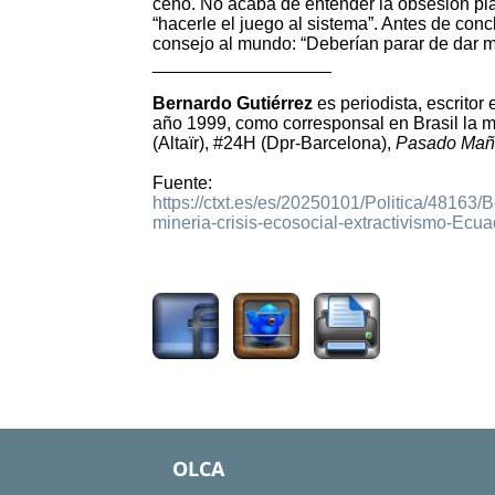
ceño. No acaba de entender la obsesión plan
“hacerle el juego al sistema”. Antes de conc
consejo al mundo: “Deberían parar de dar m
__________________
Bernardo Gutiérrez
es periodista, escritor
año 1999, como corresponsal en Brasil la ma
(Altaïr), #24H (Dpr-Barcelona),
Pasado Mañ
Fuente:
https://ctxt.es/es/20250101/Politica/48163/
mineria-crisis-ecosocial-extractivismo-Ecua
747
OLCA