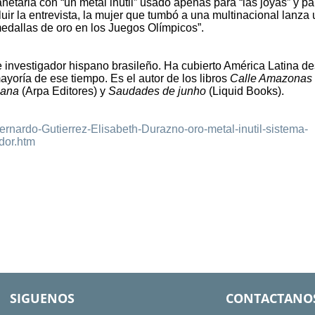
etaria con “un metal inútil” usado apenas para “las joyas” y pa
luir la entrevista, la mujer que tumbó a una multinacional lanza
edallas de oro en los Juegos Olímpicos”.
 e investigador hispano brasileño. Ha cubierto América Latina de
yoría de ese tiempo. Es el autor de los libros
Calle Amazonas
ana
(Arpa Editores) y
Saudades de junho
(Liquid Books).
Bernardo-Gutierrez-Elisabeth-Durazno-oro-metal-inutil-sistema-
dor.htm
SIGUENOS
CONTACTANO