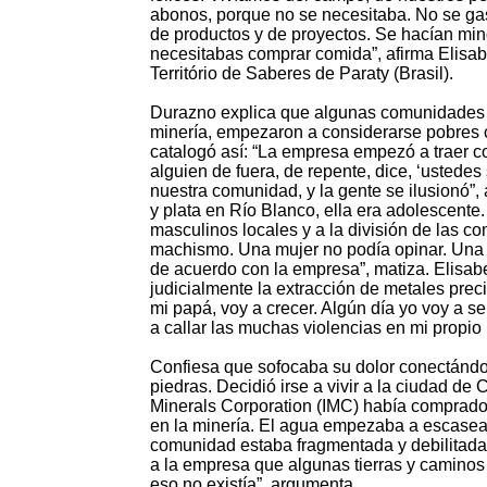
abonos, porque no se necesitaba. No se gast
de productos y de proyectos. Se hacían min
necesitabas comprar comida”, afirma Elisab
Território de Saberes de Paraty (Brasil).
Durazno explica que algunas comunidades d
minería, empezaron a considerarse pobres 
catalogó así: “La empresa empezó a traer co
alguien de fuera, de repente, dice, ‘ustedes
nuestra comunidad, y la gente se ilusionó”,
y plata en Río Blanco, ella era adolescente.
masculinos locales y a la división de las 
machismo. Una mujer no podía opinar. Una 
de acuerdo con la empresa”, matiza. Elisabe
judicialmente la extracción de metales preci
mi papá, voy a crecer. Algún día yo voy a se
a callar las muchas violencias en mi propio 
Confiesa que sofocaba su dolor conectándos
piedras. Decidió irse a vivir a la ciudad d
Minerals Corporation (IMC) había comprado 
en la minería. El agua empezaba a escasea
comunidad estaba fragmentada y debilitada
a la empresa que algunas tierras y camino
eso no existía”, argumenta.