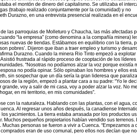
aba el montón de dinero del capitalismo. Se utilizaba el inter
gas (trabajo realizado conjuntamente por la comunidad) y no
eth Durazno, en una entrevista presencial realizada en el encu
e las parroquias de Molleturo y Chaucha, las más afectadas p
cuando “la empresa” (como denomina a la compañía minera) le
sas nuevas de tiendas. Estábamos en equilibrio con la tierra, 
 son pobres’. Dijeron que iban a traer empleo y turismo y desarro
 afirma Durazno. Cuando la minera Rio Tinto empezó a explotar 
 Asistió frustrada al rápido proceso de cooptación de los líderes
comunidades. “Nosotras no podíamos alzar la voz porque existía
esposa no podía opinar. Sólo opinaban los hombres y ellos es
th, sin sospechar que un día sería la gran lideresa que paraliza
osos de la región, empezó a plantar cara a su padre: “Yo le dec
r grande, voy a salir de mi casa, voy a poder alzar la voz. No m
hogar, en mi territorio, en mis comunidades”.
e con la naturaleza. Hablando con las plantas, con el agua, co
e Cuenca. Al regresar unos años después, la canadiense Internati
los yacimientos. La tierra estaba arrasada por los productos u
r. Muchos pequeños propietarios habían vendido sus terrenos.
. Muchas personas se fueron a vivir a Cuenca. “Empezamos a d
s comprados eran de uso comunal, pero ellos nos decían que no