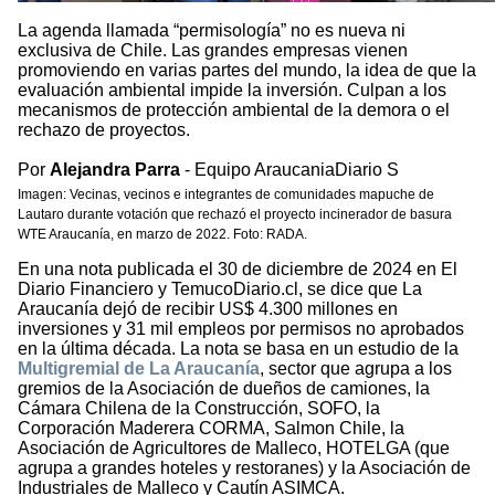
La agenda llamada “permisología” no es nueva ni
exclusiva de Chile. Las grandes empresas vienen
promoviendo en varias partes del mundo, la idea de que la
evaluación ambiental impide la inversión. Culpan a los
mecanismos de protección ambiental de la demora o el
rechazo de proyectos.
Por
Alejandra Parra
- Equipo AraucaniaDiario S
Imagen: Vecinas, vecinos e integrantes de comunidades mapuche de
Lautaro durante votación que rechazó el proyecto incinerador de basura
WTE Araucanía, en marzo de 2022. Foto: RADA.
En una nota publicada el 30 de diciembre de 2024 en El
Diario Financiero y TemucoDiario.cl, se dice que La
Araucanía dejó de recibir US$ 4.300 millones en
inversiones y 31 mil empleos por permisos no aprobados
en la última década. La nota se basa en un estudio de la
Multigremial de La Araucanía
, sector que agrupa a los
gremios de la Asociación de dueños de camiones, la
Cámara Chilena de la Construcción, SOFO, la
Corporación Maderera CORMA, Salmon Chile, la
Asociación de Agricultores de Malleco, HOTELGA (que
agrupa a grandes hoteles y restoranes) y la Asociación de
Industriales de Malleco y Cautín ASIMCA.