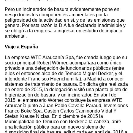
Pero un incinerador de basura evidentemente pone en
riesgo todos los componentes ambientales por la
peligrosidad de la actividad en sí, y de las emisiones que
genera. Por esta razón la DIA fue declarada inadmisible y
se obligó a la empresa a ingresar un estudio de impacto
ambiental.
Viaje a España
La empresa WTE Araucanía Spa, fue creada luego que su
socio principal Robert Wörner, acompañara como único
privado a una delegación de funcionarios públicos (entre
ellos el entonces alcalde de Temuco Miguel Becker, y el
intendente Francisco Huenchumilla), a Madrid a conocer
sistemas de tratamiento de basura. En dicha gira realizada
en enero de 2015, la delegación visitó una planta piloto de
higienización de basura, y un incinerador. En abril del
2015, el empresario Wörner constituye la empresa WTE
Araucanía junto a Juan Pablo Cavalla Paraud, Inversiones
Franco Boke Spa, Gastón Carlos Caminondo Vidal Y
Stefan Krause Niclas. En diciembre de 2015 la
Municipalidad de Temuco con Becker a la cabeza, abre
una licitación pública para un nuevo sistema de
disposición final de basura, adjudicada en abril del 2016 a