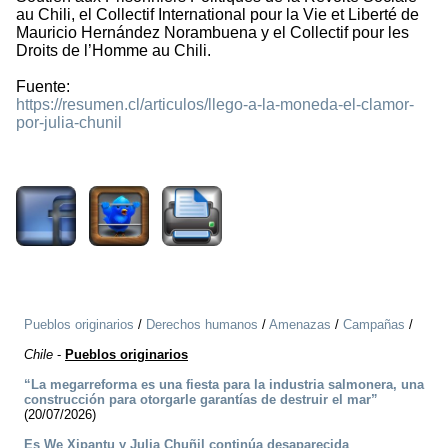
au Chili, el Collectif International pour la Vie et Liberté de
Mauricio Hernández Norambuena y el Collectif pour les
Droits de l’Homme au Chili.
Fuente:
https://resumen.cl/articulos/llego-a-la-moneda-el-clamor-
por-julia-chunil
834
Pueblos originarios
/
Derechos humanos
/
Amenazas
/
Campañas
/
Chile
-
Pueblos originarios
“La megarreforma es una fiesta para la industria salmonera, una
construcción para otorgarle garantías de destruir el mar”
(20/07/2026)
Es We Xipantu y Julia Chuñil continúa desaparecida