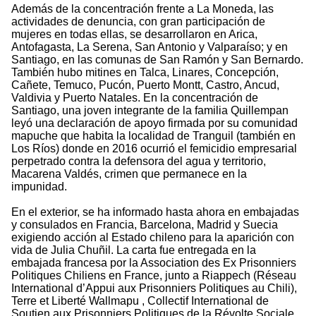
Además de la concentración frente a La Moneda, las
actividades de denuncia, con gran participación de
mujeres en todas ellas, se desarrollaron en Arica,
Antofagasta, La Serena, San Antonio y Valparaíso; y en
Santiago, en las comunas de San Ramón y San Bernardo.
También hubo mitines en Talca, Linares, Concepción,
Cañete, Temuco, Pucón, Puerto Montt, Castro, Ancud,
Valdivia y Puerto Natales. En la concentración de
Santiago, una joven integrante de la familia Quillempan
leyó una declaración de apoyo firmada por su comunidad
mapuche que habita la localidad de Tranguil (también en
Los Ríos) donde en 2016 ocurrió el femicidio empresarial
perpetrado contra la defensora del agua y territorio,
Macarena Valdés, crimen que permanece en la
impunidad.
En el exterior, se ha informado hasta ahora en embajadas
y consulados en Francia, Barcelona, Madrid y Suecia
exigiendo acción al Estado chileno para la aparición con
vida de Julia Chuñil. La carta fue entregada en la
embajada francesa por la Association des Ex Prisonniers
Politiques Chiliens en France, junto a Riappech (Réseau
International d’Appui aux Prisonniers Politiques au Chili),
Terre et Liberté Wallmapu , Collectif International de
Soutien aux Prisonniers Politiques de la Révolte Sociale