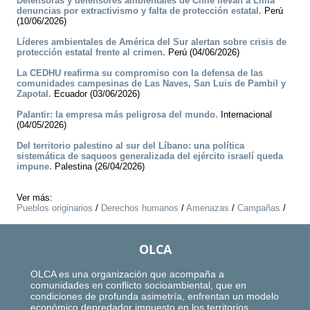
Defensoras y defensores ambientales de Chile llevan a Lima
denuncias por extractivismo y falta de protección estatal.
Perú
(10/06/2026)
Líderes ambientales de América del Sur alertan sobre crisis de
protección estatal frente al crimen.
Perú (04/06/2026)
La CEDHU reafirma su compromiso con la defensa de las
comunidades campesinas de Las Naves, San Luis de Pambil y
Zapotal.
Ecuador (03/06/2026)
Palantir: la empresa más peligrosa del mundo.
Internacional
(04/05/2026)
Del territorio palestino al sur del Líbano: una política
sistemática de saqueos generalizada del ejército israelí queda
impune.
Palestina (26/04/2026)
Ver más:
Pueblos originarios
/
Derechos humanos
/
Amenazas
/
Campañas
/
OLCA
OLCA es una organización que acompaña a
comunidades en conflicto socioambiental, que en
condiciones de profunda asimetría, enfrentan un modelo
económico depredador impuesto en los territorios.