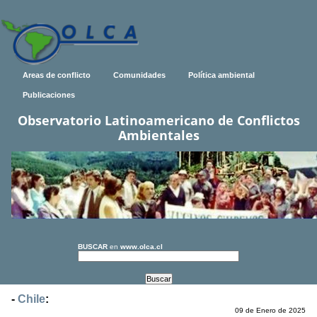
Areas de conflicto
Comunidades
Política ambiental
Publicaciones
Observatorio Latinoamericano de Conflictos
Ambientales
BUSCAR
en
www.olca.cl
-
Chile
:
09 de Enero de 2025